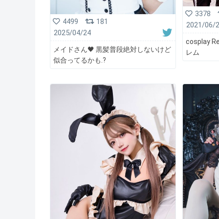
3378
4499
181
2021/06/
2025/04/24
cospla
メイドさん🖤 黒髪普段絶対しないけど
レム
似合ってるかも.?