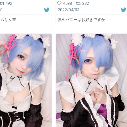
492
4598
282
20
2022/04/03
レムりん💙
強めバニーはお好きですか