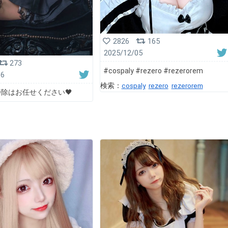
2826
165
2025/12/05
273
#cospaly #rezero #rezerorem
16
検索：
cospaly
rezero
rezerorem
除はお任せください🖤