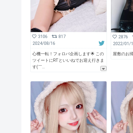
3106
817
2876
2024/08/16
2022/01/
心機一転！フォロバ企画します🌟 この
屋敷のお掃
ツイートにRTといいねでお迎え行きま
す(￣