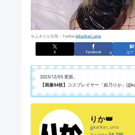
サムネイル引用：Twitter
@karikari_uma
X
Facebook
はて
0
2025/12/05 更新。
【画像84枚】
コスプレイヤー「姫乃りか」(@kari
りか👑
karikari_uma
@
56,295
フォロワー