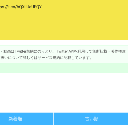
//t.co/bQXLUoUEQY
画はTwitter規約にのっとり、Twitter APIを利用して無断転載・著作権違
り扱いについて詳しくはサービス規約に記載しています。
新着順
古い順