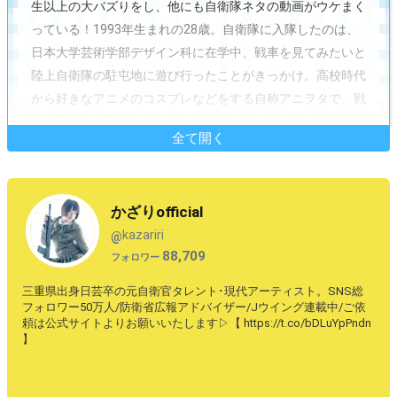
生以上の大バズりをし、他にも自衛隊ネタの動画がウケまく
っている！1993年生まれの28歳。自衛隊に入隊したのは、
日本大学芸術学部デザイン科に在学中、戦車を見てみたいと
陸上自衛隊の駐屯地に遊び行ったことがきっかけ。高校時代
から好きなアニメのコスプレなどをする自称アニヲタで、戦
車を見たいと思ったのはアニメ「ガルパン」にハマったから
全て開く
だったとか。両親に反対されながらも入隊するも、大腿骨頭
壊死症という難病にかかってしまい2017年に2年ほどで退
職。その後は自衛隊の魅力を広めていくためにSNSをフル活
かざりofficial
用して、様々な自衛隊コンテンツを制作→YouTubeを始
kazariri
@
め、ツイッターではその美貌っぷりを生かしたコスプレやグ
88,709
フォロワー
ラビアが大人気！コミケで披露した武装JKコスプレや戦車
をバックに撮影したイメージ、それのみならず萌え萌えなメ
三重県出身日芸卒の元自衛官タレント･現代アーティスト。SNS総
イド姿や着物姿などの普通コスプレも公開！そんなかざりさ
フォロワー50万人/防衛省広報アドバイザー/Jウイング連載中/ご依
頼は公式サイトよりお願いいたします▷【 https://t.co/bDLuYpPndn
んの画像をぜひご覧あれ( ·∀·)！
】