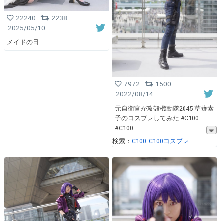
22240
2238
2025/05/10
メイドの日
7972
1500
2022/08/14
元自衛官が攻殻機動隊2045 草薙素
子のコスプレしてみた #C100
#C100
検索：
C100
C100コスプレ