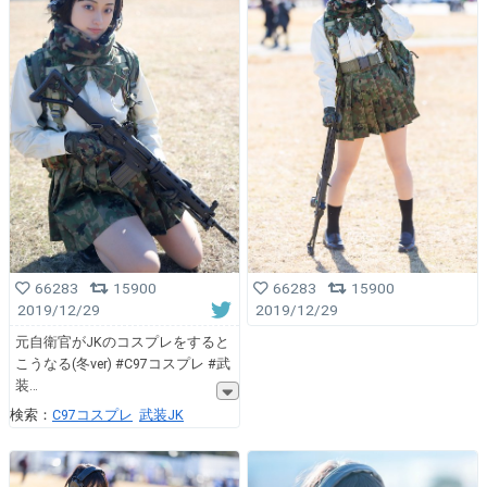
66283
15900
66283
15900
2019/12/29
2019/12/29
元自衛官がJKのコスプレをすると
こうなる(冬ver) #C97コスプレ #武
装
検索：
C97コスプレ
武装JK