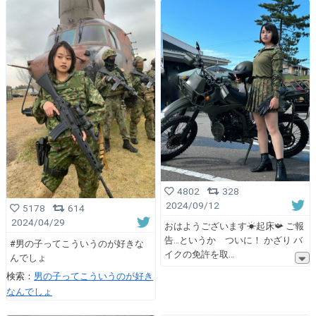
4802
328
2024/09/12
5178
614
2024/04/29
おはようございます☀起床📯 ご報
告…というか ついに！ かざり バ
#男の子ってこういうのが好きな
イクの免許を取
んでしょ
検索：
男の子ってこういうのが好き
なんでしょ