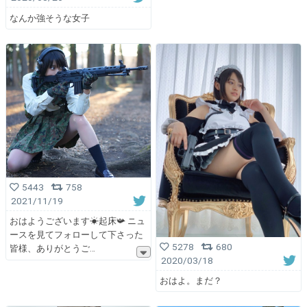
なんか強そうな女子
5443
758
2021/11/19
おはようございます☀起床📯 ニュ
ースを見てフォローして下さった
5278
680
皆様、ありがとうご
2020/03/18
おはよ。まだ？