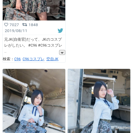
7027
1848
2019/08/11
元JK(自衛官)だって、JKのコスプ
レがしたい。 #C96 #C96コスプレ
検索：
C96
C96コスプレ
空自JK