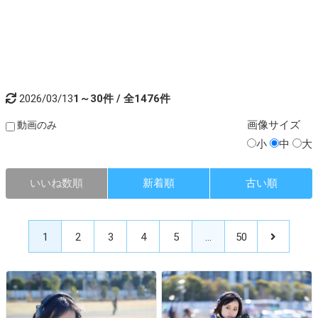
2026/03/13
1～30件 / 全1476件
画像
サイズ
動画のみ
小
中
大
いいね数順
新着順
古い順
1
2
3
4
5
…
50