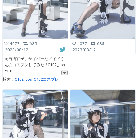
4077
635
4077
635
2023/08/12
2023/08/12
元自衛官が、サイバーなメイドさ
んのコスプレしてみた #C102_cos
#C10
検索：
C102_cos
C102コスプレ