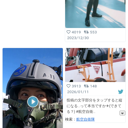
4019
553
2023/12/30
3913
148
2026/01/11
投稿の文字部分をタップすると縦
になる…って本当ですか✈(できて
る？) #航空自衛
検索：
航空自衛隊