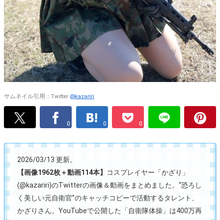
サムネイル引用：Twitter
@kazariri
0
0
0
2026/03/13 更新。
【画像1962枚＋動画114本】
コスプレイヤー「かざり」
(@kazariri)のTwitterの画像＆動画をまとめました。“恐ろし
く美しい元自衛官”のキャッチコピーで活動するタレント、
かざりさん。YouTubeで公開した「自衛隊体操」は400万再