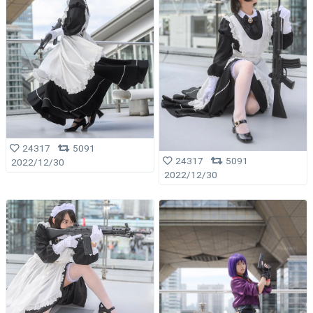
24317
5091
24317
5091
2022/12/30
2022/12/30