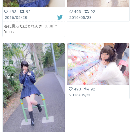
493
92
493
92
2016/05/28
2016/05/28
春に撮ったぽとれんき（๑⃙⃘ˊ꒳​
ˋ๑⃙⃘）
493
92
2016/05/28