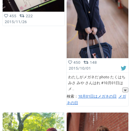
455
222
2015/11/26
450
148
2015/10/01
わたしがメガネだ photo たくはち
みさ みや さんはれ #10月01日は
メ
検索：
10月01日はメガネの日
メガ
ネの日