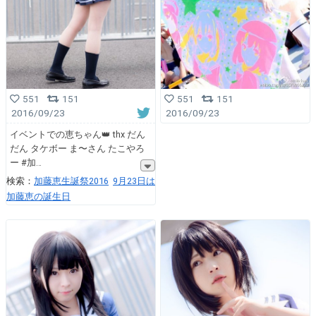
551
151
551
151
2016/09/23
2016/09/23
イベントでの恵ちゃん👑 thx だん
だん タケボー ま〜さん たこやろ
ー #加
検索：
加藤恵生誕祭2016
9月23日は
加藤恵の誕生日