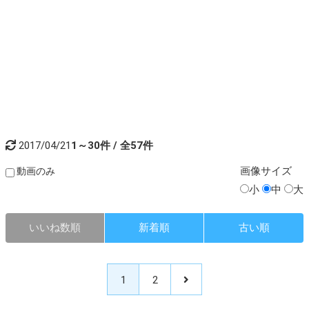
2017/04/21
1～30件 / 全57件
画像
サイズ
動画のみ
小
中
大
いいね数順
新着順
古い順
1
2