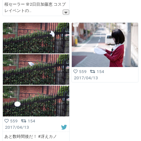
桜セーラー 🌸2日目加藤恵 コスプ
レイベントの
559
154
2017/04/13
559
154
2017/04/13
あと数時間後だ！ #冴えカノ