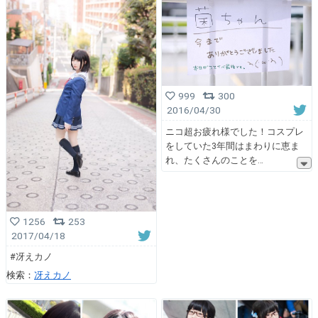
999
300
2016/04/30
ニコ超お疲れ様でした！コスプレ
をしていた3年間はまわりに恵ま
れ、たくさんのことを
1256
253
2017/04/18
#冴えカノ
検索：
冴えカノ