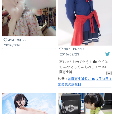
424
79
2016/03/05
397
117
2016/09/23
恵ちゃんおめでとう！ thx たくは
ち みや としくん しみしょー #加
藤恵生誕
検索：
加藤恵生誕祭2016
9月23日は
加藤恵の誕生日