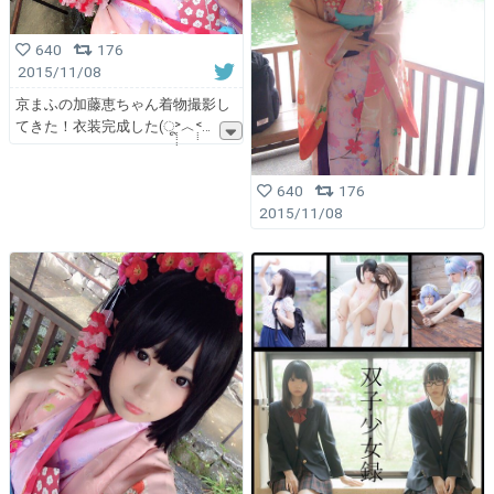
640
176
2015/11/08
京まふの加藤恵ちゃん着物撮影し
てきた！衣装完成した(ू˃̣̣̣̣̣̣︿˂̣̣̣̣
640
176
2015/11/08