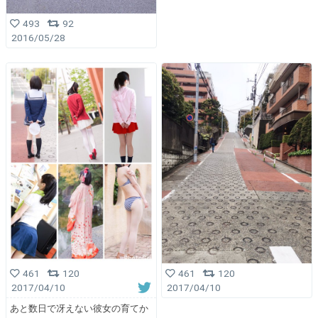
493
92
2016/05/28
461
120
461
120
2017/04/10
2017/04/10
あと数日で冴えない彼女の育てか