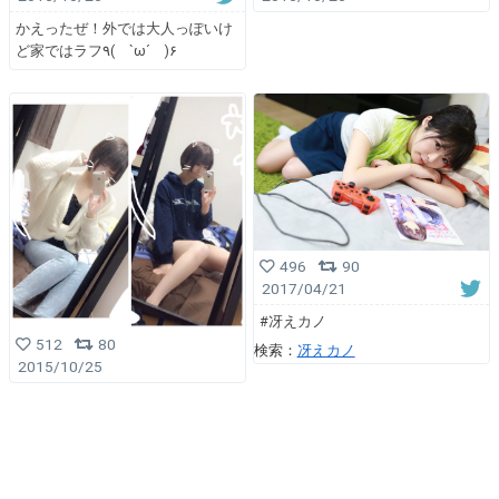
かえったぜ！外では大人っぽいけ
ど家ではラフ٩( `ω´ )۶
496
90
2017/04/21
#冴えカノ
512
80
検索：
冴えカノ
2015/10/25