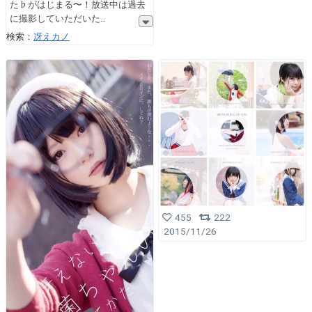
た♭がはじまる〜！放送中は過去
に撮影していただいた
検索：
冴えカノ
455
222
2015/11/26