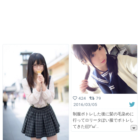
424
79
2016/03/05
制服ポトレした後に髪の毛染めに
行ってロリータぽい服でポトレし
てきた(((ꎤ'ω'