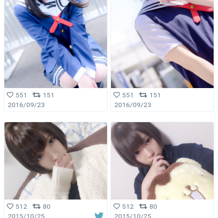
551
151
551
151
2016/09/23
2016/09/23
512
80
512
80
2015/10/25
2015/10/25