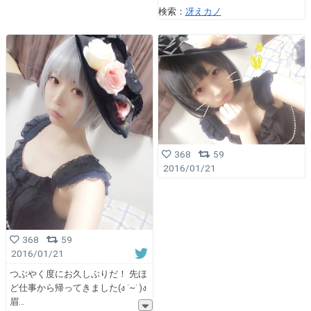
検索：
冴えカノ
368
59
2016/01/21
368
59
2016/01/21
つぶやく度にお久しぶりだ！ 先ほ
ど仕事から帰ってきました(ง ˙~˙ )ง
眉