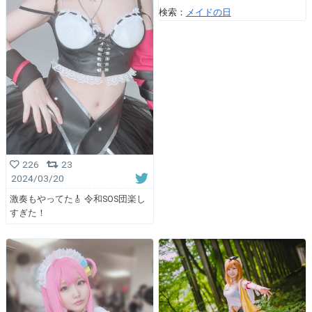
検索：
メイドの日
226
23
2024/03/20
激奏もやってた🎸 令和SOS団楽し
すぎた！