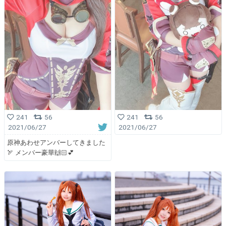
241
56
241
56
2021/06/27
2021/06/27
原神あわせアンバーしてきました
🏹 メンバー豪華🙌🏻💕