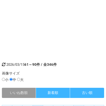
2026/03/15
61～90件 / 全346件
画像
サイズ
小
中
大
いいね数順
新着順
古い順