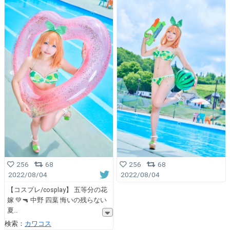
256
68
256
68
2022/08/04
2022/08/04
【コスプレ/cosplay】 五等分の花
嫁 💚🔫 中野 四葉 悔いの残らない
夏
検索：
カワコス