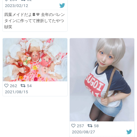
2023/02/12
四葉メイドだよ🍫🤎 去年のバレン
タインに作ってて挫折してたやつ
🙌笑
262
54
2021/08/15
257
58
2020/08/27