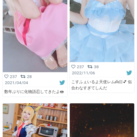
237
38
2022/11/06
237
28
こすふぇいるよ天使レム👼🏻💕︎ 似
2021/04/04
合わなすぎてしんだ
数年ぶりに化物語忍してきたよ🍩