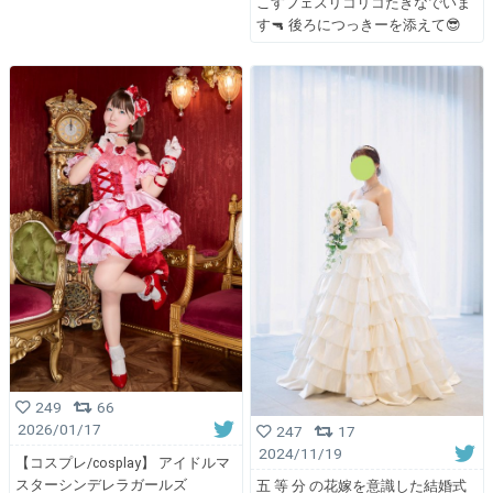
こすフェスリコリコたきなでいま
す🔫 後ろにつっきーを添えて😎
249
66
2026/01/17
247
17
2024/11/19
【コスプレ/cosplay】 アイドルマ
スターシンデレラガールズ
五 等 分 の花嫁を意識した結婚式