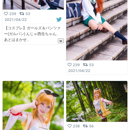
239
53
2021/04/22
【コスプレ】ガールズ＆パンツァ
ー(ガルパン) んじゃ西住ちゃん、
あとはまかせ
239
53
2021/04/22
238
56