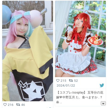
215
52
2024/01/22
【コスプレ/cosplay】 五等分の花
嫁🤎中野五月 た、食べますか…？
🥞
216
46