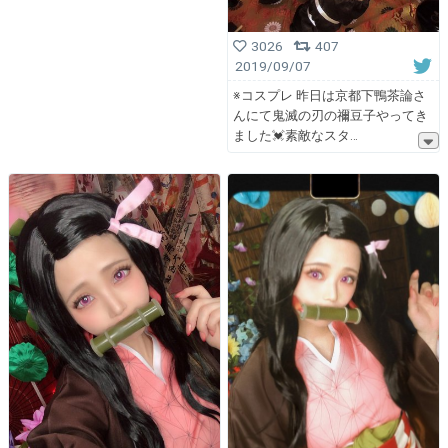
3026
407
2019/09/07
※コスプレ 昨日は京都下鴨茶論さ
んにて鬼滅の刃の禰豆子やってき
ました💓素敵なスタ