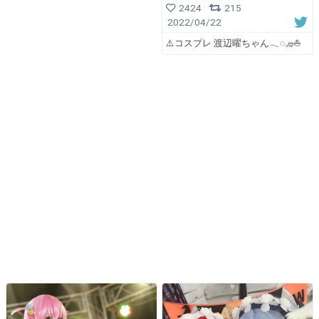
2424
215
2022/04/22
⚠️コスプレ 渡辺曜ちゃん𓂃◌𓈒𓐍⛵️