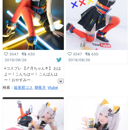
3547
650
3547
650
2018/08/26
2018/08/26
※コスプレ 【🍤月ちゃん🥦】 おは
よー！こんちはー！ こんばんは
ー！おやすみー
検索：
姫美那コス
輝夜月
Vtuber