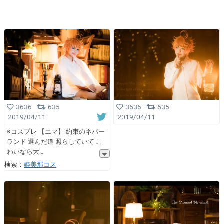
3636
635
3636
635
2019/04/11
2019/04/11
※コスプレ 【エマ】 約束のネバー
ランド 選んだ道 照らしていて こ
わいなら大
検索：
姫美那コス