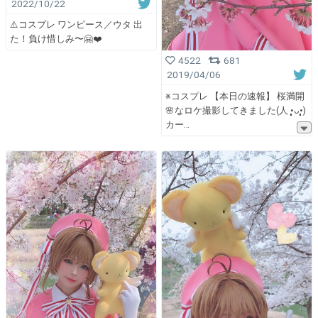
2022/10/22
⚠️コスプレ ワンピース／ウタ 出
た！負け惜しみ〜🤗❤️
4522
681
2019/04/06
※コスプレ 【本日の速報】 桜満開
🌸なロケ撮影してきました(人 •͈ᴗ•͈)
カー