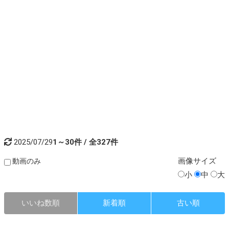
2025/07/29
1～30件 / 全327件
画像
サイズ
動画のみ
小
中
大
いいね数順
新着順
古い順