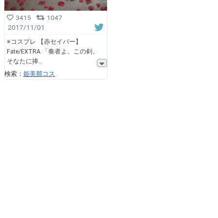
3415
1047
2017/11/01
※コスプレ 【赤セイバー】
Fate/EXTRA 「奏者よ、この剣、
そなたに捧
検索：
姫美那コス