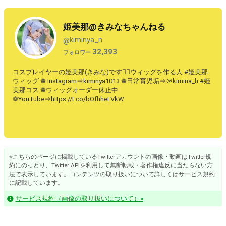
姫美那@きみなちゃんねる
kiminya_n
@
32,393
フォロワー
コスプレイヤーの姫美那(きみな)です♡⃛ウィッグを作る人 #姫美那
ウィッグ ❁ Instagram⇒kiminya1013 ❁日常育児垢⇒＠kimina_h #姫
美那コス ❁ウィッグオーダー休止中
❁YouTube⇒https://t.co/bOfhheLVkW
※こちらのページに掲載しているTwitterアカウントの画像・動画はTwitter規
約にのっとり、Twitter APIを利用して無断転載・著作権違反に当たらない方
法で表示しています。コンテンツの取り扱いについて詳しくはサービス規約
に記載しています。
サービス規約（画像の取り扱いについて）»