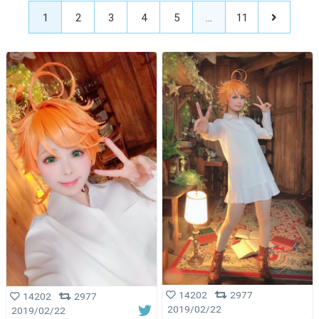
1
2
3
4
5
…
11
14202
2977
14202
2977
2019/02/22
2019/02/22