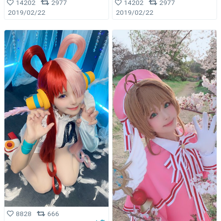
14202
2977
14202
2977
2019/02/22
2019/02/22
8828
666