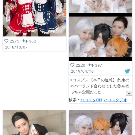
2275
362
2018/10/07
2220
397
2019/04/16
※コスプレ 【本日の速報】 約束の
ネバーランド合わせでした😊🙏め
っちゃ念願だった
検索：
ハコスタSIN
ハコスタジオ