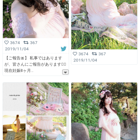
3674
367
2019/11/04
3674
367
【ご報告🎀】 私事ではあります
2019/11/04
が、皆さんにご報告があります🙇‍♀️
現在妊娠8ヶ月