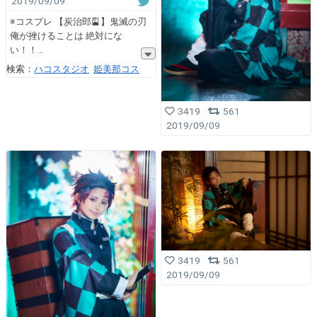
2019/09/09
※コスプレ 【炭治郎🎴】鬼滅の刃
俺が挫けることは 絶対にな
い！！
検索：
ハコスタジオ
姫美那コス
3419
561
2019/09/09
3419
561
2019/09/09