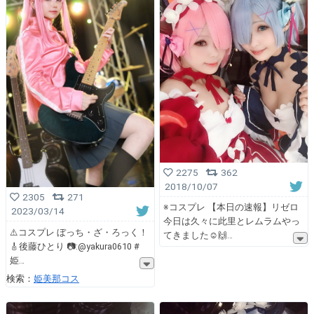
2275
362
2018/10/07
2305
271
※コスプレ 【本日の速報】リゼロ
2023/03/14
今日は久々に此里とレムラムやっ
⚠️コスプレ ぼっち・ざ・ろっく！
てきました☺️🙌
🎸後藤ひとり 📷:@yakura0610 #
姫
検索：
姫美那コス