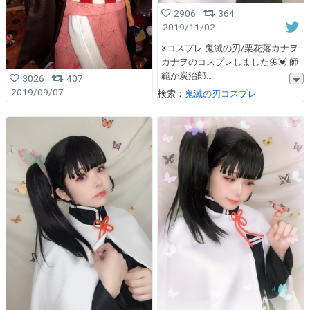
2906
364
2019/11/02
※コスプレ 鬼滅の刃/栗花落カナヲ
カナヲのコスプレしました🦋💓 師
範か炭治郎
3026
407
2019/09/07
検索：
鬼滅の刃コスプレ