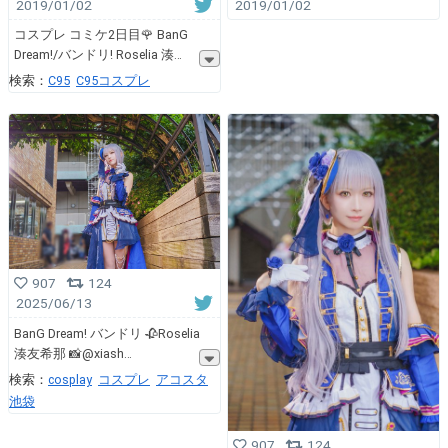
2019/01/02
2019/01/02
コスプレ コミケ2日目🌹 BanG
Dream!/バンドリ! Roselia 湊
検索：
C95
C95コスプレ
907
124
2025/06/13
BanG Dream! バンドリ 🥀Roselia
湊友希那 📸@xiash
検索：
cosplay
コスプレ
アコスタ
池袋
907
124