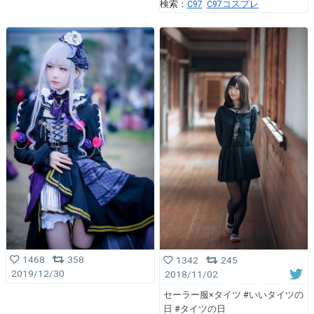
検索：
C97
C97コスプレ
1468
358
1342
245
2019/12/30
2018/11/02
セーラー服×タイツ #いいタイツの
日 #タイツの日