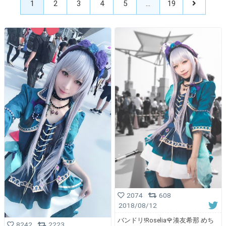
1
2
3
4
5
…
19
2074
608
2018/08/12
バンドリ!Roselia🌹湊友希那 めち
8242
2223