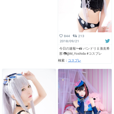
844
213
2018/09/21
今日の速報〜📸 バンドリ🎸湊友希
那 📷@M_Yoshida #コスプレ
検索：
コスプレ