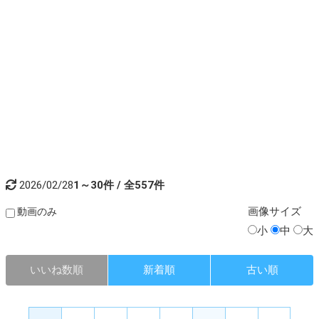
2026/02/28
1～30件 / 全557件
画像
サイズ
動画のみ
小
中
大
いいね数順
新着順
古い順