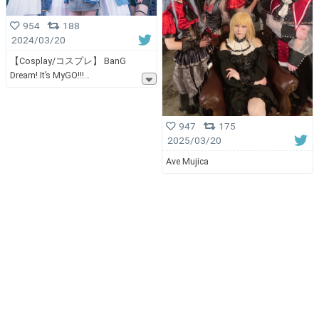
954
188
2024/03/20
【Cosplay/コスプレ】 BanG
Dream! It’s MyGO!!!
947
175
2025/03/20
Ave Mujica