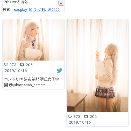
7th Live衣装🎤
検索：
cosplay
頂点へ狂い酒0209
873
206
2019/10/16
バンドリ!🌹湊友希那 羽丘女子学
園 📷@kachasan_camera
873
206
2019/10/16