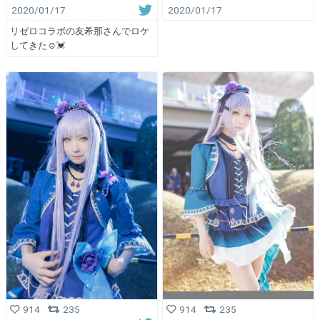
2020/01/17
2020/01/17
リゼロコラボの友希那さんでロケ
してきた☺️💓
914
235
914
235