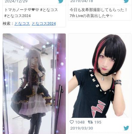
2019/04/18
2024/12/29
今日も友希那撮影してもらった！
トマカノーテ💜🧡🩵 #となコス
7th Liveの衣装出した🌹✨
#となコス2024
検索：
となコス
となコス2024
1048
195
2019/03/30