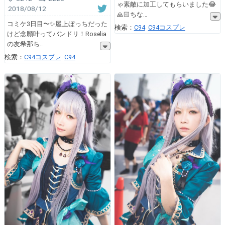
ゃ素敵に加工してもらいました😂
2018/08/12
🙏🏻ちな
コミケ3日目〜✨屋上ぼっちだった
検索：
C94
C94コスプレ
けど念願叶ってバンドリ！Roselia
の友希那ち
検索：
C94コスプレ
C94