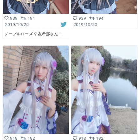
939
194
939
194
2019/10/20
2019/10/20
ノーブルローズ 🌹友希那さん！
918
182
918
182