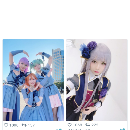
1068
222
1090
157