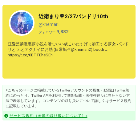
近衛まり🌹2/27バンドリ10th
knemari
@
9,882
フォロワー
狂愛監禁激裏夢小説を嗜むいい歳こいたすげぇ加工する夢女 バンド
リとラ!とアクナイにお熱 (日常垢☞@knemari2) booth→
https://t.co/0BTTEheSEh
※こちらのページに掲載しているTwitterアカウントの画像・動画はTwitter規
約にのっとり、Twitter APIを利用して無断転載・著作権違反に当たらない方
法で表示しています。コンテンツの取り扱いについて詳しくはサービス規約
に記載しています。
サービス規約（画像の取り扱いについて）»