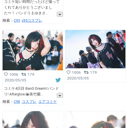
コミケ短い時間だったけど撮って
くれてありがとうございまし
た〜！ バンドリ🎸ゆきさ
検索：
C95
c95コスプレ
1006
179
1006
179
2020/05/05
2020/05/05
コミケ4日目 BanG Dream!/バンド
リ! Afterglow 🌇美竹蘭
検索：
C98
コスプレ
エアコミケ