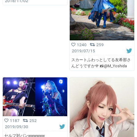
2018/11/02
1240
259
2019/07/15
スカートふわっとしてる友希那さ
んどうですか🌹 📸@M_Yoshida
1187
252
2019/09/30
セルフ対バンwwwwww