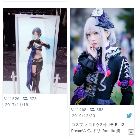
1826
573
2017/11/18
1468
358
2019/12/30
コスプレ コミケ2日目🌹 BanG
Dream!/バンドリ! Roselia 湊