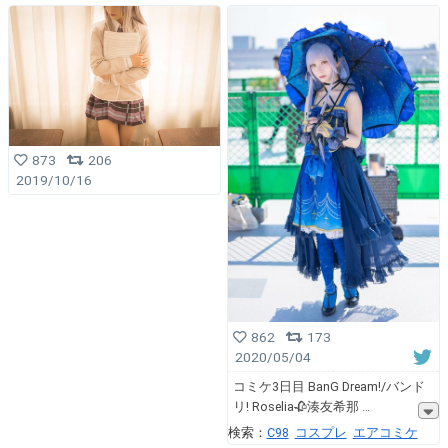
873
206
2019/10/16
862
173
2020/05/04
コミケ3日目 BanG Dream!/バンド
リ! Roselia🥀湊友希那
検索：
C98
コスプレ
エアコミケ