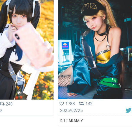
1788
142
248
2025/02/25
28
DJ TAKAMiY