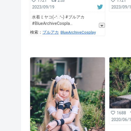
1721
253
1721
2023/09/19
2023/09/
水着ミヤコ(˶ᐢ. .ᐢ˵) #ブルアカ
#BlueArchiveCospla
検索：
ブルアカ
BlueArchiveCosplay
1688
2020/06/