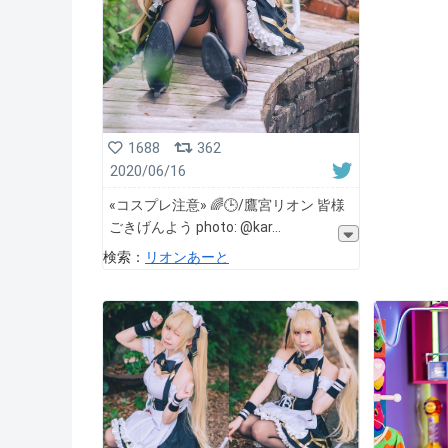
1688
362
2020/06/16
«コスプレ注意» 🌈🕒/鷹宮リオン 皆様
ごきげんよう photo: @kar
検索：
リオンあーと