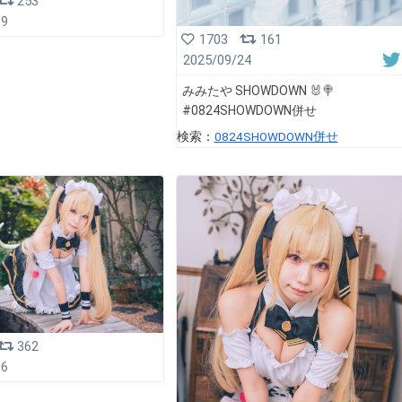
253
19
1703
161
2025/09/24
みみたや SHOWDOWN 🐰🍭
#0824SHOWDOWN併せ
検索：
0824SHOWDOWN併せ
362
16