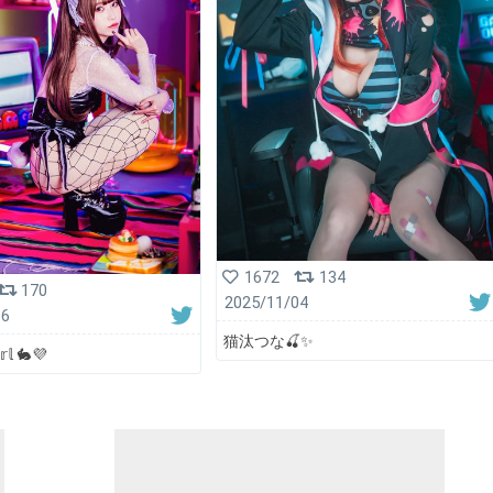
1672
134
170
2025/11/04
16
猫汰つな🍒✨
𝕣𝕝 🐇💜