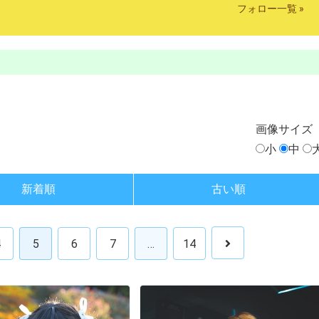
フォロー一覧 »
画像
サイズ
小
中
新着順
古い順
4
5
6
7
…
14