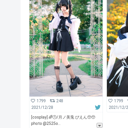
1799
248
1799
2021/12/28
2021/12/
[cosplay] 🌈🕒/月ノ美兎 ぴえん🥺🥺
photo @2525o