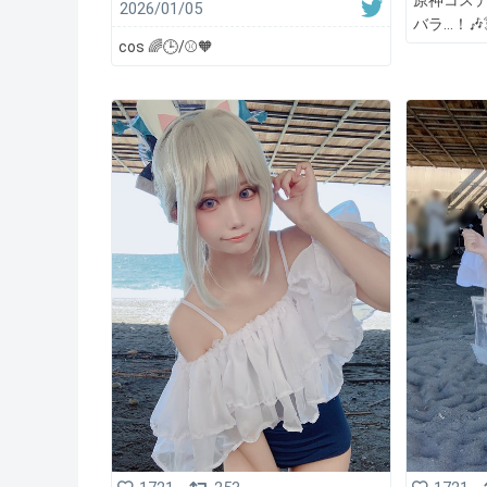
2026/01/05
バラ…！🎶
cos 🌈🕒/⚾️🧡