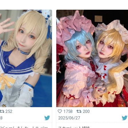
252
1758
200
28
2025/06/27
ビューしました…！🙏 バー
スカーレット姉妹