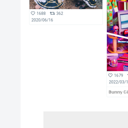
1688
362
2020/06/16
1679
2022/03/
𝔹𝕦𝕟𝕟𝕪 𝔾