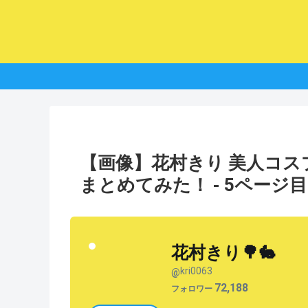
【画像】花村きり 美人コ
まとめてみた！ - 5ページ目
花村きり🌳🐇
kri0063
@
72,188
フォロワー