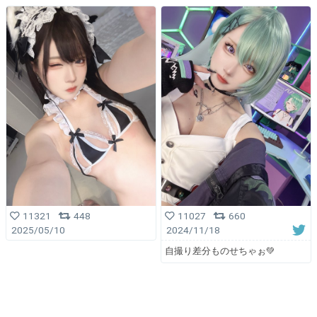
11321
448
11027
660
2025/05/10
2024/11/18
自撮り差分ものせちゃぉ💚