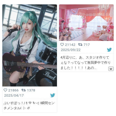
21142
717
2025/09/22
4月辺りに、あ、スタジオ作りて
ぇな？ってなって無我夢中で作り
ました！！！！！あの
21866
1378
2025/04/17
ぶいすぽっ！/💄💚 ↻ ◁ I瞬間セン
チメンタルI ▷ ↺