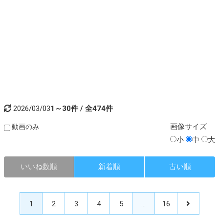
2026/03/03
1～30件 / 全474件
画像
サイズ
動画のみ
小
中
大
いいね数順
新着順
古い順
1
2
3
4
5
…
16