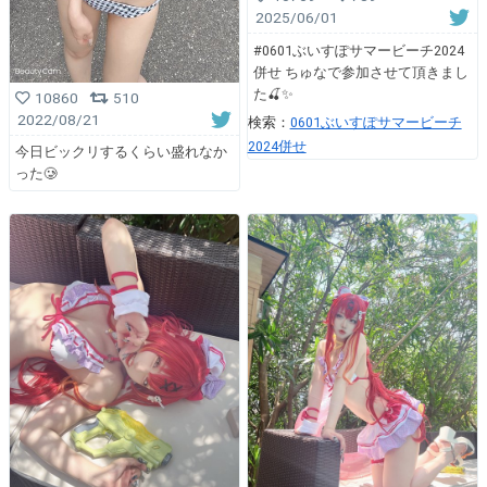
2025/06/01
#0601ぶいすぽサマービーチ2024
併せ ちゅなで参加させて頂きまし
た🍒✨
10860
510
2022/08/21
検索：
0601ぶいすぽサマービーチ
2024併せ
今日ビックリするくらい盛れなか
った🥲