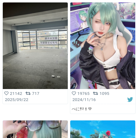
21142
717
19765
1095
2025/09/22
2024/11/16
べにｻﾏ💄💚