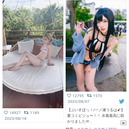
12795
1570
2023/08/07
【ぶいすぽっ！/一ノ瀬うるは🌠】
14927
1189
夏コミビジュ〜！！ 水着最高に助
2023/08/18
かりました🫶