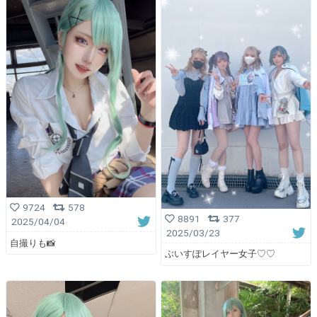
9724
578
8891
377
2025/04/04
2025/03/23
自撮りも📸
ぶいすぽレイヤー女子♡♡