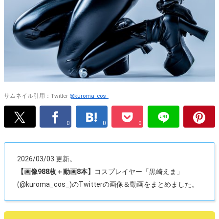
サムネイル引用：Twitter
@kuroma_cos_
0
0
0
2026/03/03 更新。
【画像988枚＋動画8本】
コスプレイヤー「黒崎えま」
(@kuroma_cos_)のTwitterの画像＆動画をまとめました。