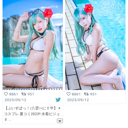
8861
951
8861
951
2023/09/12
2023/09/12
【ぶいすぽっ！/八雲べに💄💚】 ※
コスプレ 夏コミ2023‼️ 水着ビジュ
👙