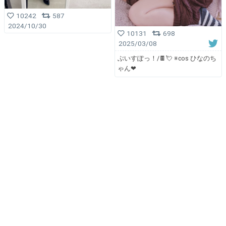
10242
587
2024/10/30
10131
698
2025/03/08
ぶいすぽっ！/🍫💘 ※cos ひなのち
ゃん❤︎