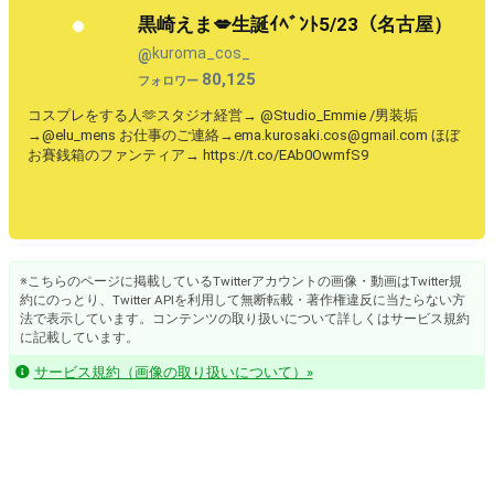
黒崎えま💋生誕ｲﾍﾞﾝﾄ5/23（名古屋）
kuroma_cos_
@
80,125
フォロワー
コスプレをする人🫶スタジオ経営→ @Studio_Emmie /男装垢
→@elu_mens お仕事のご連絡→ema.kurosaki.cos@gmail.com ほぼ
お賽銭箱のファンティア→ https://t.co/EAb0OwmfS9
※こちらのページに掲載しているTwitterアカウントの画像・動画はTwitter規
約にのっとり、Twitter APIを利用して無断転載・著作権違反に当たらない方
法で表示しています。コンテンツの取り扱いについて詳しくはサービス規約
に記載しています。
サービス規約（画像の取り扱いについて）»