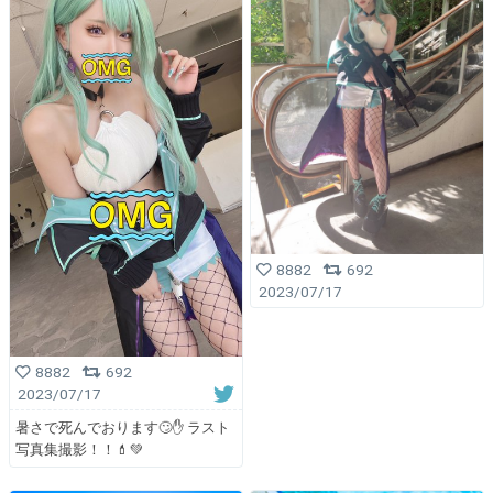
8882
692
2023/07/17
8882
692
2023/07/17
暑さで死んでおります🙄✋ ラスト
写真集撮影！！💄💚