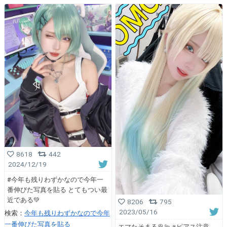
8618
442
2024/12/19
#今年も残りわずかなので今年一
番伸びた写真を貼る とてもつい最
近である💚
8206
795
2023/05/16
検索：
今年も残りわずかなので今年
一番伸びた写真を貼る
エマたそまる🥞💫 ※ピアス注意