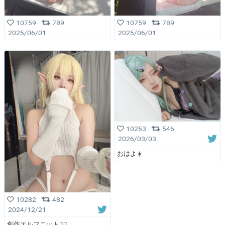
10759
789
10759
789
2025/06/01
2025/06/01
10253
546
2026/03/03
おはよ☀️
10282
482
2024/12/21
創作エルフニット🧚‍♂️