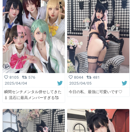
8105
576
8044
481
2025/04/04
2025/04/05
瞬間センチメンタル併せしてきた
今日の私、最強に可愛いです♡
🎸 流石に最高メンバーすぎる🥰