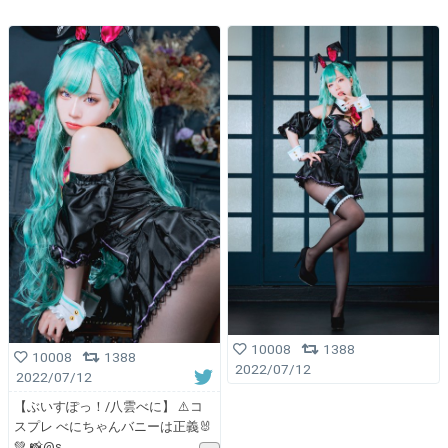
10008
1388
10008
1388
2022/07/12
2022/07/12
【ぶいすぽっ！/八雲べに】 ⚠️コ
スプレ べにちゃんバニーは正義🐰
💚 📸@s