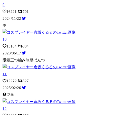
16221
701
2024/11/22
🌱
15164
804
2023/06/17
眼鏡三つ編み制服ぱんつ
12272
527
2025/02/26
🏥🤍🎀