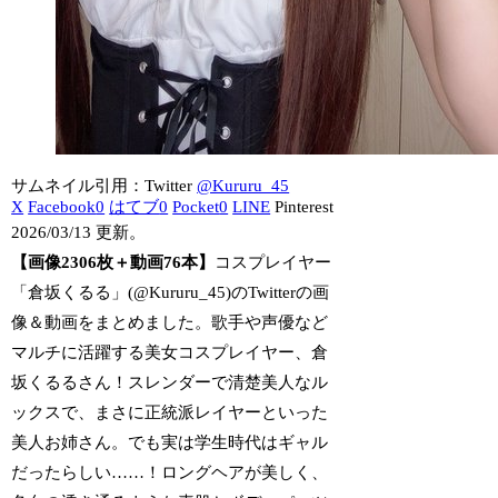
サムネイル引用：Twitter
@Kururu_45
X
Facebook
0
はてブ
0
Pocket
0
LINE
Pinterest
2026/03/13 更新。
【画像2306枚＋動画76本】
コスプレイヤー
「倉坂くるる」(@Kururu_45)のTwitterの画
像＆動画をまとめました。歌手や声優など
マルチに活躍する美女コスプレイヤー、倉
坂くるるさん！スレンダーで清楚美人なル
ックスで、まさに正統派レイヤーといった
美人お姉さん。でも実は学生時代はギャル
だったらしい……！ロングヘアが美しく、