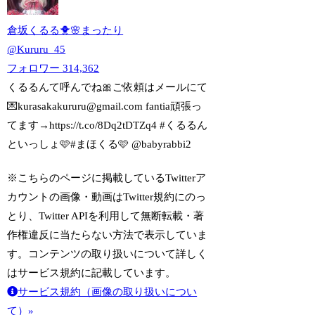
倉坂くるる🐥🌸まったり
@
Kururu_45
フォロワー
314,362
くるるんて呼んでね🎀ご依頼はメールにて
💌kurasakakururu@gmail.com fantia頑張っ
てます→https://t.co/8Dq2tDTZq4 #くるるん
といっしょ🩷#まほくる🩷 @babyrabbi2
※こちらのページに掲載しているTwitterア
カウントの画像・動画はTwitter規約にのっ
とり、Twitter APIを利用して無断転載・著
作権違反に当たらない方法で表示していま
す。コンテンツの取り扱いについて詳しく
はサービス規約に記載しています。
サービス規約（画像の取り扱いについ
て）»