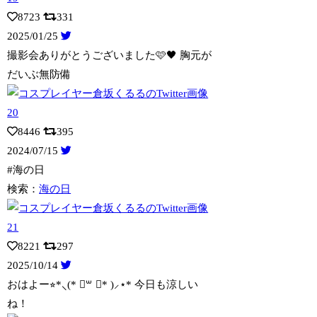
8723
331
2025/01/25
撮影会ありがとうございました🩷🖤 胸元が
だいぶ無防備
8446
395
2024/07/15
#海の日
検索：
海の日
8221
297
2025/10/14
おはよー⭐︎*⸜(* ॑꒳ ॑* )⸝⋆* 今日も涼しい
ね！