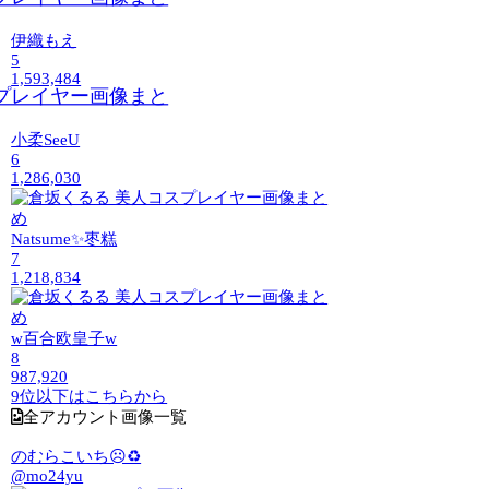
伊織もえ
5
1,593,484
小柔SeeU
6
1,286,030
Natsume✨枣糕
7
1,218,834
w百合欧皇子w
8
987,920
9位以下はこちらから
全アカウント画像一覧
のむらこいち☹️♻️
@mo24yu