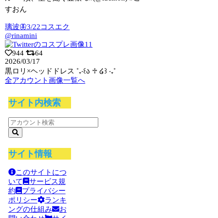
すおん
璃波🦋3/22コスエク
@rinamini
944
64
2026/03/17
黒ロリ×ヘッドドレス ˚₊‧꒰ა ♱ ໒꒱ ‧₊˚
全アカウント画像一覧へ
サイト内検索
サイト情報
このサイトにつ
いて
サービス規
約
プライバシー
ポリシー
ランキ
ングの仕組み
お