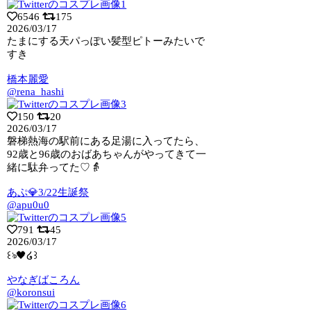
6546
175
2026/03/17
たまにする天パっぽい髪型ピトーみたいで
すき
橋本麗愛
@rena_hashi
150
20
2026/03/17
磐梯熱海の駅前にある足湯に入ってたら、
92歳と96歳のおばあちゃんがやってきて一
緒に駄弁ってた♡👵
あぷ💎3/22生誕祭
@apu0u0
791
45
2026/03/17
꒰ঌ🖤໒꒱
やなぎばころん
@koronsui