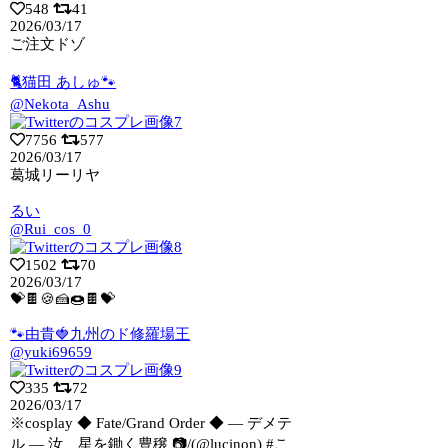
548
41
2026/03/17
ご注文ドゾ
🐈猫田 あしゅ🐾
@Nekota_Ashu
7756
577
2026/03/17
葛城リーリヤ
るい
@Rui_cos_0
1502
70
2026/03/17
💝🍫🍪🍰🍩🍫💝
🐾由貴🍓九州のド修羅場王
@yuki69659
335
72
2026/03/17
※cosplay ◆ Fate/Grand Order ◆ ― デメテ
ル ―
汝、星を鋤く豊穣 📷/(@lucinon) #こ