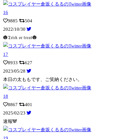
9885
504
2022/10/30
🎃𝔗𝔯𝔦𝔠𝔨 𝔬𝔯 𝔱𝔯𝔢𝔞𝔱🎃
8933
627
2023/05/28
本日の太ももです、ご笑納ください。
8867
401
2025/02/23
速報🐼