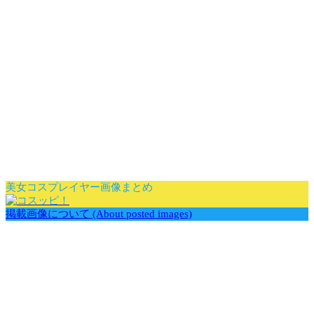
美女コスプレイヤー画像まとめ
掲載画像について (About posted images)