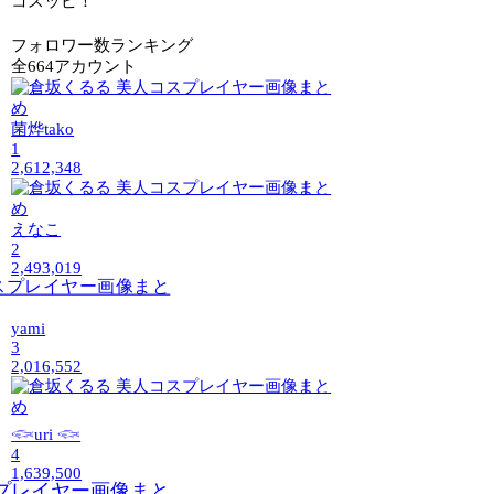
コスッピ！
フォロワー数ランキング
全664アカウント
菌烨tako
1
2,612,348
えなこ
2
2,493,019
yami
3
2,016,552
𓆟uri 𓆟
4
1,639,500