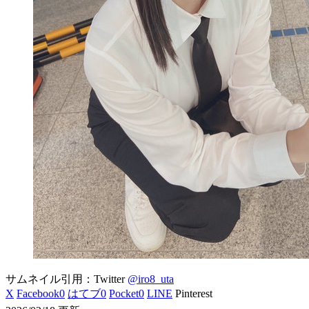
サムネイル引用：Twitter
@iro8_uta
X
Facebook
0
はてブ
0
Pocket
0
LINE
Pinterest