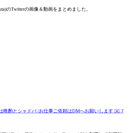
ta)のTwitterの画像＆動画をまとめました。
/ 趣味は晩酌とシャドバ /お仕事ご依頼はDMへお願いします ✉️ ﾌ