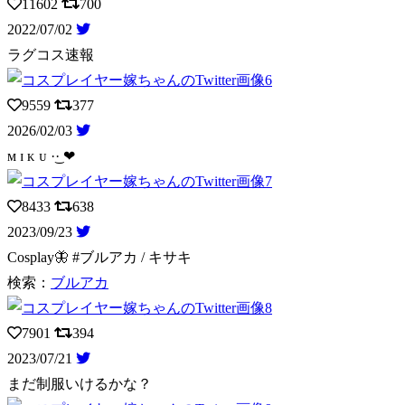
11602
700
2022/07/02
ラグコス速報
9559
377
2026/02/03
ᴍ ɪ ᴋ ᴜ ·͜· ❤︎
8433
638
2023/09/23
Cosplay🦋 #ブルアカ / キサキ
検索：
ブルアカ
7901
394
2023/07/21
まだ制服いけるかな？