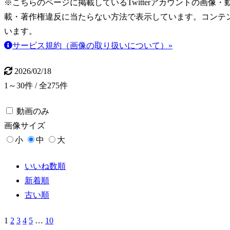
※こちらのページに掲載しているTwitterアカウントの画像・動画はT
載・著作権違反に当たらない方法で表示しています。コンテ
います。
サービス規約（画像の取り扱いについて）»
2026/02/18
1～30件 / 全275件
動画のみ
画像
サイズ
小
中
大
いいね数順
新着順
古い順
1
2
3
4
5
…
10