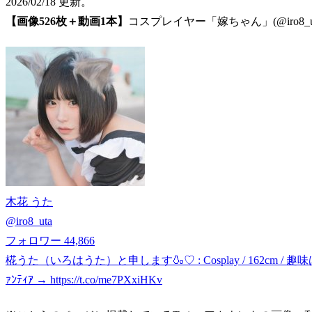
2026/02/18 更新。
【画像526枚＋動画1本】
コスプレイヤー「嫁ちゃん」(@iro8_u
木花 うた
@
iro8_uta
フォロワー
44,866
椛うた（いろはうた）と申します🍶♡ : Cosplay / 162cm 
ｧﾝﾃｨｱ → https://t.co/me7PXxiHKv