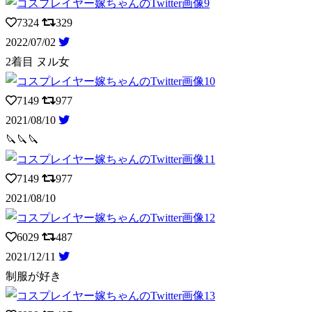
7324
329
2022/07/02
2着目 ヌル女
7149
977
2021/08/10
🔪🔪🔪
7149
977
2021/08/10
6029
487
2021/12/11
制服が好き