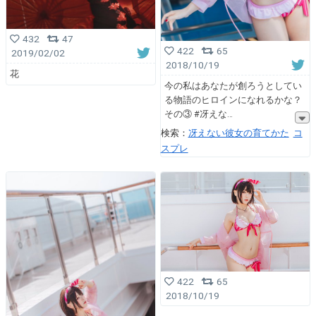
432
47
422
65
2019/02/02
2018/10/19
花
今の私はあなたが創ろうとしてい
る物語のヒロインになれるかな？
その③ #冴えな
検索：
冴えない彼女の育てかた
コ
スプレ
422
65
2018/10/19