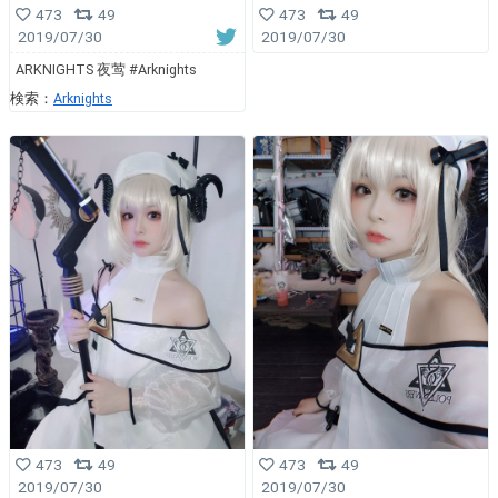
473
49
473
49
2019/07/30
2019/07/30
ARKNIGHTS 夜莺 #Arknights
検索：
Arknights
473
49
473
49
2019/07/30
2019/07/30