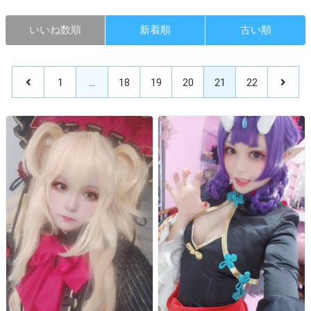
いいね数順
新着順
古い順
1
…
18
19
20
21
22