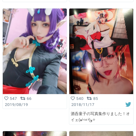
547
66
540
85
2019/08/19
2018/11/17
酒呑童子の写真集作りました！オ
イェ(๑•̀ㅂ•́)و✧