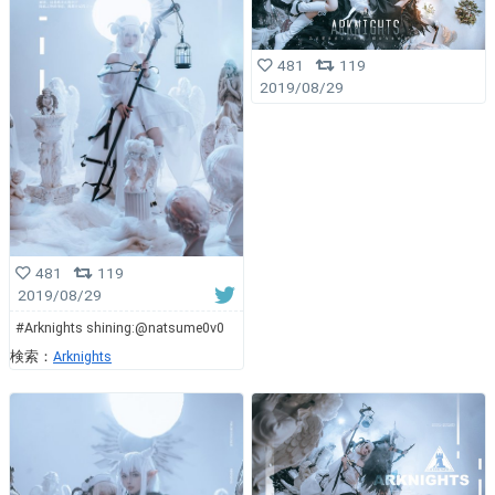
481
119
2019/08/29
481
119
2019/08/29
#Arknights shining:@natsume0v0
検索：
Arknights