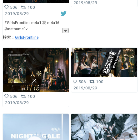
2019/08/29
506
100
2019/08/29
#GirlsFrontline m4a1 我 m4a16
@natsume0v
検索：
GirlsFrontline
506
100
2019/08/29
506
100
2019/08/29