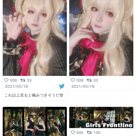
508
33
508
33
2021/05/18
2021/05/18
これ以上見ると噛みつきそうだ👿
506
100