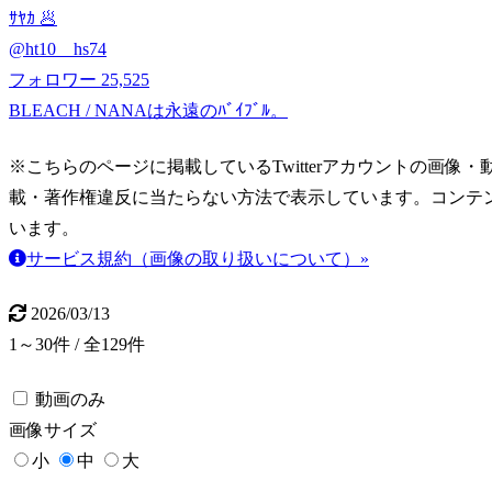
ｻﾔｶ 🥟
@
ht10__hs74
フォロワー
25,525
BLEACH / NANAは永遠のﾊﾞｲﾌﾞﾙ。
※こちらのページに掲載しているTwitterアカウントの画像・動画はT
載・著作権違反に当たらない方法で表示しています。コンテ
います。
サービス規約（画像の取り扱いについて）»
2026/03/13
1～30件 / 全129件
動画のみ
画像
サイズ
小
中
大