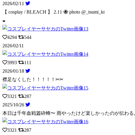
2026/02/11
【 cosplay / BLEACH 】 2.11 🐝 photo @_ts
umi_ki
4294
544
2026/02/11
3993
111
2026/01/18
襟足なくした！！！！！✂︎✂︎
3321
287
2025/10/26
本日は千年血戦篇砕蜂〜 雨やったけど楽しかったのが伝わる
3321
287