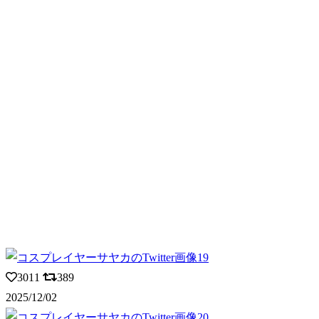
3011
389
2025/12/02