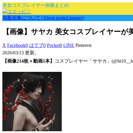
美女コスプレイヤー画像まとめ
掲載画像について (About posted images)
【画像】サヤカ 美女コスプレイヤーが
X
Facebook
0
はてブ
0
Pocket
0
LINE
Pinterest
2026/03/13 更新。
【画像214枚＋動画1本】
コスプレイヤー「サヤカ」(@ht10__h