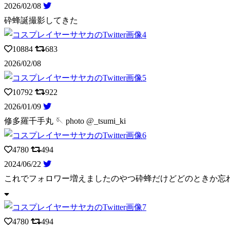
2026/02/08
砕蜂誕撮影してきた
10884
683
2026/02/08
10792
922
2026/01/09
修多羅千手丸 🪡 photo @_tsumi_ki
4780
494
2024/06/22
これでフォロワー増えましたのやつ砕蜂だけどどのときか忘
4780
494