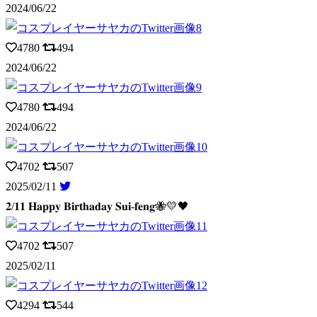
2024/06/22
4780
494
2024/06/22
4780
494
2024/06/22
4702
507
2025/02/11
𝟐/𝟏𝟏 𝐇𝐚𝐩𝐩𝐲 𝐁𝐢𝐫𝐭𝐡𝐚𝐝𝐚𝐲 𝐒𝐮𝐢-𝐟𝐞𝐧𝐠🐝💛🖤
4702
507
2025/02/11
4294
544