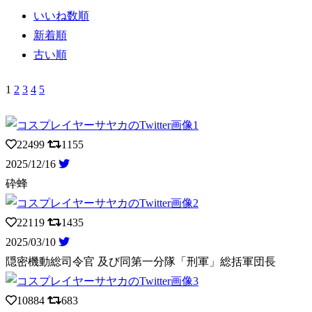
いいね数順
新着順
古い順
1
2
3
4
5
22499
1155
2025/12/16
砕蜂
22119
1435
2025/03/10
隠密機動総司令官 及び同第一分隊「刑軍」総括軍団長
10884
683