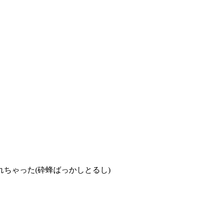
れちゃった(砕蜂ばっかしと
るし)