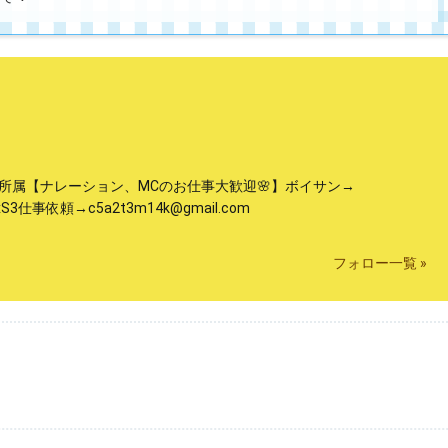
SP所属【ナレーション、MCのお仕事大歓迎🌸】ボイサン→
mYzxS3仕事依頼→c5a2t3m14k@gmail.com
フォロー一覧 »