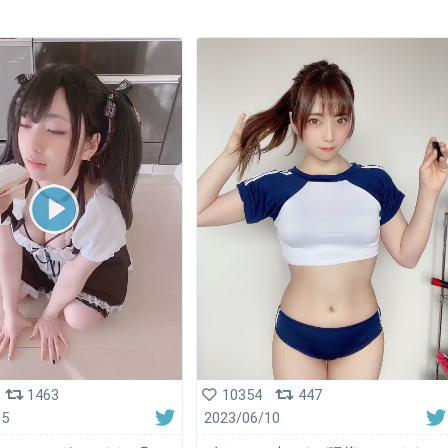
1463
10354
447
05
2023/06/10