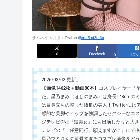
サムネイル引用：Twitter
@ma5mi2ta3n
X
Facebook
はて
0
2026/03/02 更新。
【画像1462枚＋動画80本】
コスプレイヤー「星乃ま
た。星乃まみ（ほしのまみ）は身長148cm
は目鼻立ちの整った抜群の美人！Twitter
感的な美脚やヒップを強調したセクシーなコス
ジテレビONE『鎧美女』にも出演したりと大
テレビの『「任意同行」願えますか？』にて撮
星乃マミさんの可愛すぎるコスプレ画像をどう