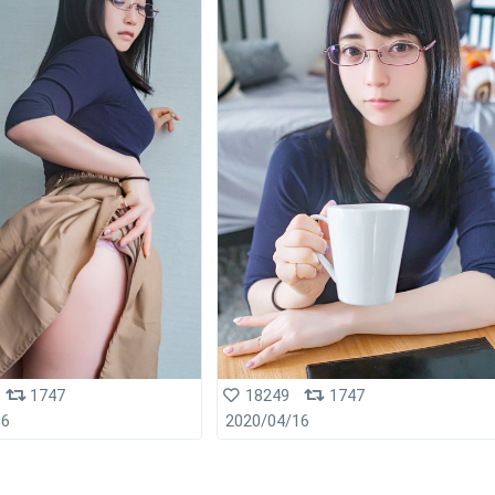
1747
18249
1747
16
2020/04/16