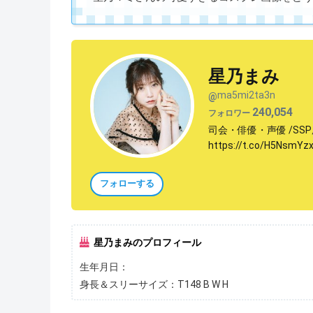
星乃まみ
ma5mi2ta3n
@
240,054
フォロワー
司会・俳優・声優 /S
https://t.co/H5Ns
フォローする
星乃まみのプロフィール
生年月日：
身長＆スリーサイズ：T148 B W H