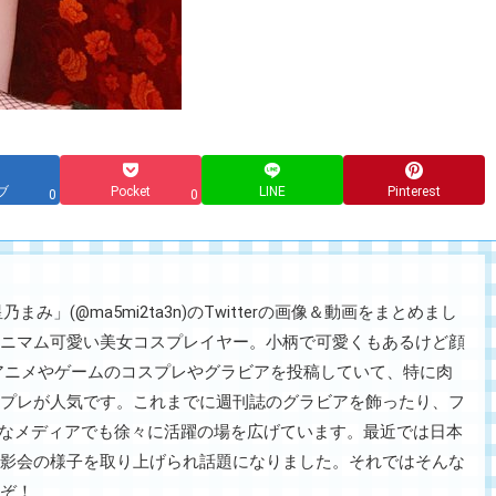
ブ
Pocket
LINE
Pinterest
0
0
み」(@ma5mi2ta3n)のTwitterの画像＆動画をまとめまし
のミニマム可愛い美女コスプレイヤー。小柄で可愛くもあるけど顔
にはアニメやゲームのコスプレやグラビアを投稿していて、特に肉
プレが人気です。これまでに週刊誌のグラビアを飾ったり、フ
きなメディアでも徐々に活躍の場を広げています。最近では日本
影会の様子を取り上げられ話題になりました。それではそんな
ぞ！