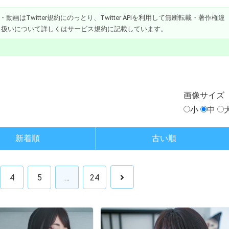
画はTwitter規約にのっとり、Twitter APIを利用して無断転載・著作権違
り扱いについて詳しくはサービス規約に記載しています。
画像
サイズ
小
中
新着順
古い順
4
5
…
24