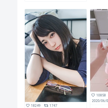
10858
2020/06/
18249
1747