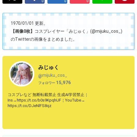
0
0
0
1970/01/01 更新。
【画像0枚】
コスプレイヤー「みじゅく」(@mijuku_cos_)
のTwitterの画像をまとめました。
みじゅく
mijuku_cos_
@
15,976
フォロワー
コスプレなど 無断転載禁止 生成AI学習禁止￤
Ins→https://t.co/b0s9KpqhUF￤YouTube→
https://t.co/DJeNlFS8qz