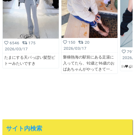
150
20
6546
175
2026/03/17
2026/03/17
791
磐梯熱海の駅前にある足湯に
2026/
たまにする天パっぽい髪型ピ
入ってたら、92歳と96歳のお
トーみたいですき
꒰ঌ🖤໒꒱
ばあちゃんがやってきて一
サイト内検索