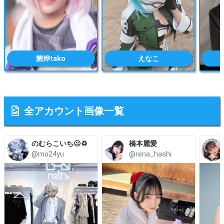
菌烨tako
えなこ
全アカウント画像一覧
のむらこいち☹️♻️
橋本麗愛
@mo24yu
@rena_hashi