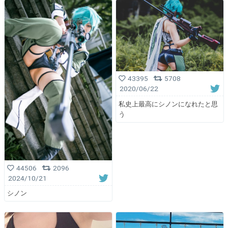
43395
5708
2020/06/22
私史上最高にシノンになれたと思
う
44506
2096
2024/10/21
シノン