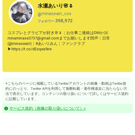
水瀬あいり🌸🌷
minaseairi_cos
@
398,972
フォロワー
コスプレとグラビアが好き🌸🌷￤お仕事ご連絡はDMか✉️
minaminase3737@gmail.comまでお願いします💌💭￤日常
(@minaseairi)￤#あいりみん￤ファンクラブ
▶︎https://t.co/dExqea9ire
※こちらのページに掲載しているTwitterアカウントの画像・動画はTwitter規
約にのっとり、Twitter APIを利用して無断転載・著作権違反に当たらない方
法で表示しています。コンテンツの取り扱いについて詳しくはサービス規約
に記載しています。
サービス規約（画像の取り扱いについて）»