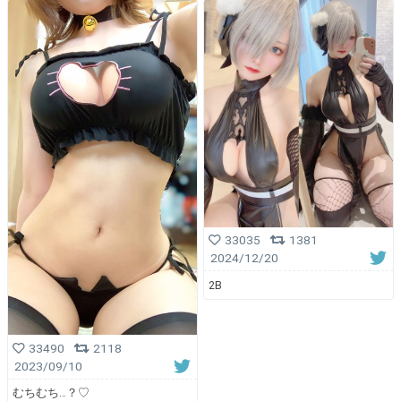
33035
1381
2024/12/20
2B
33490
2118
2023/09/10
むちむち…？♡