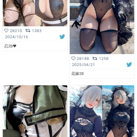
28210
1383
2024/10/16
忍2B🖤
28148
1258
2025/04/21
花嫁2B