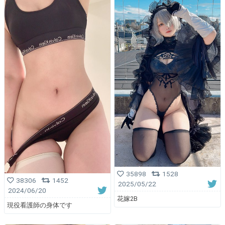
35898
1528
38306
1452
2025/05/22
2024/06/20
花嫁2B
現役看護師の身体です