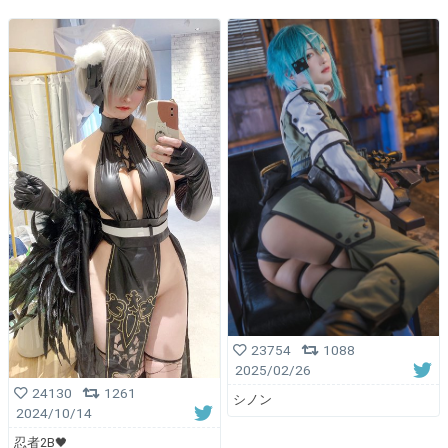
23754
1088
2025/02/26
24130
1261
シノン
2024/10/14
忍者2B🖤