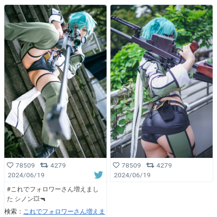
78509
4279
78509
4279
2024/06/19
2024/06/19
#これでフォロワーさん増えまし
た シノン💥🔫
検索：
これでフォロワーさん増えま