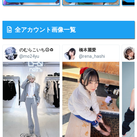
全アカウント画像一覧
のむらこいち☹️♻️
橋本麗愛
@mo24yu
@rena_hashi