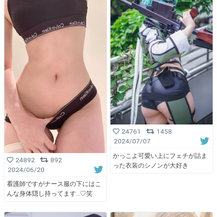
24761
1458
2024/07/07
かっこよ可愛い上にフェチが詰ま
24892
892
った衣装のシノンが大好き
2024/06/20
看護師ですがナース服の下にはこ
んな身体隠し持ってます…♡笑