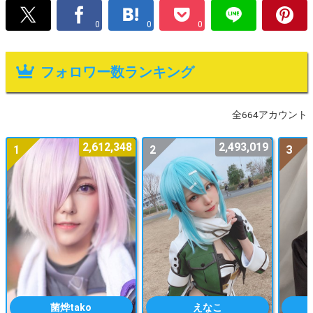
0
0
0
フォロワー数ランキング
全664アカウント
2,612,348
2,493,019
1
2
3
菌烨tako
えなこ