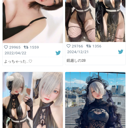
29766
1356
29965
1559
2024/12/21
2022/04/22
鏡越しの2B
よっちゃった…♡