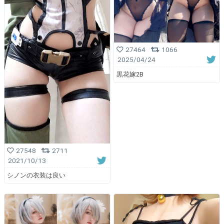
27464
1066
2025/04/24
黒花嫁2B
27548
2711
2021/10/13
シノンの衣装は良い