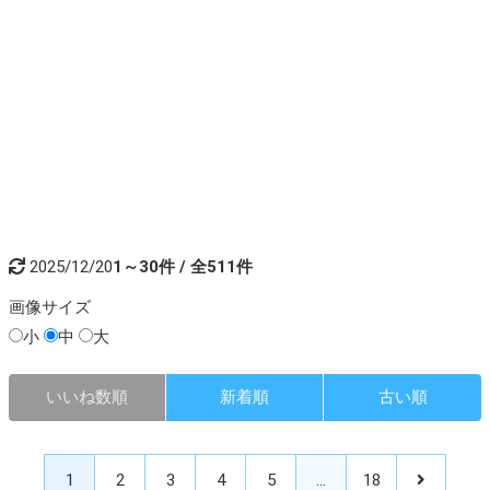
2025/12/20
1～30件 / 全511件
画像
サイズ
小
中
大
いいね数順
新着順
古い順
1
2
3
4
5
…
18