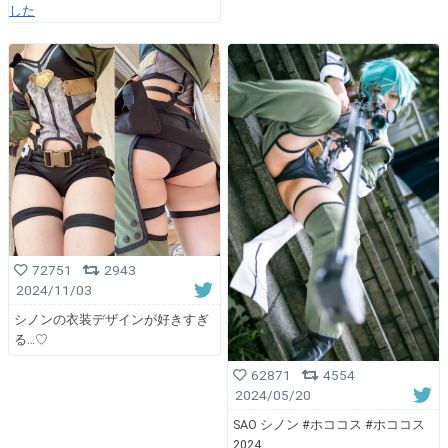
した
72751
2943
2024/11/03
シノンの衣装デザインが好きすぎ
る…♡
62871
4554
2024/05/20
SAO シノン #ホココス #ホココス
2024