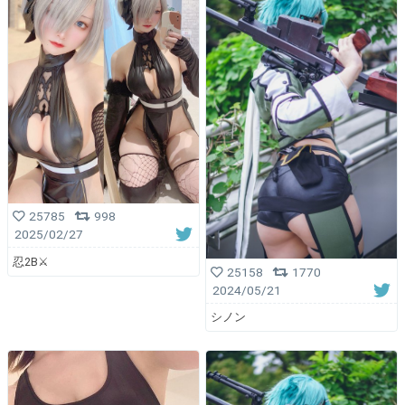
25785
998
2025/02/27
忍2B⚔️
25158
1770
2024/05/21
シノン