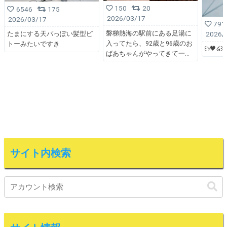
150
20
6546
175
2026/03/17
2026/03/17
791
磐梯熱海の駅前にある足湯に
2026/
たまにする天パっぽい髪型ピ
入ってたら、92歳と96歳のお
トーみたいですき
꒰ঌ🖤໒꒱
ばあちゃんがやってきて一
サイト内検索