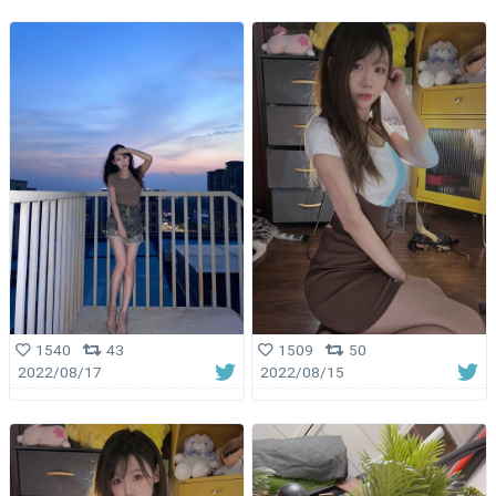
1540
43
1509
50
2022/08/17
2022/08/15