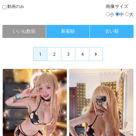
画像
サイズ
動画のみ
小
中
大
いいね数順
新着順
古い順
1
2
3
4