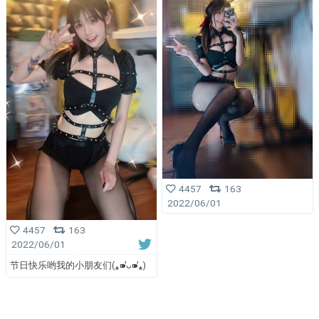
4457
163
2022/06/01
4457
163
2022/06/01
节日快乐哟我的小朋友们(⁎⁍̴̛ᴗ⁍̴̛⁎)