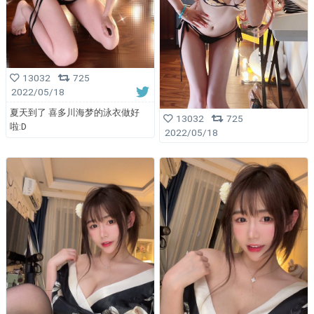
13032
725
2022/05/18
夏天到了 喜多川海梦的泳衣做好
13032
725
啦:D
2022/05/18