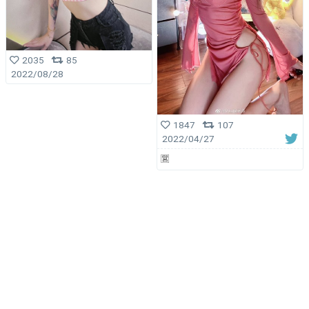
2035
85
2022/08/28
1847
107
2022/04/27
🈺