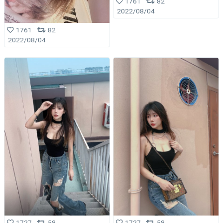
1761
82
2022/08/04
1761
82
2022/08/04
1727
58
1727
58