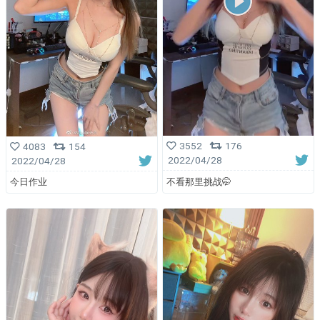
3552
176
4083
154
2022/04/28
2022/04/28
不看那里挑战🤭
今日作业