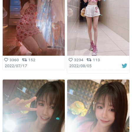
3360
152
3234
113
2022/07/17
2022/08/05