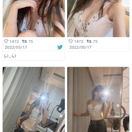
1472
75
1472
75
2022/05/17
2022/05/17
(｡ì _ í｡)