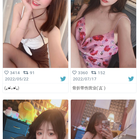
3414
91
3360
152
2022/05/22
2022/07/17
(⁎⁍̴̛ᴗ⁍̴̛⁎)
骨折带伤营业(´Д` )