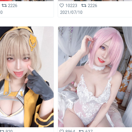
2226
10223
2226
10
2021/07/10
920
8964
637