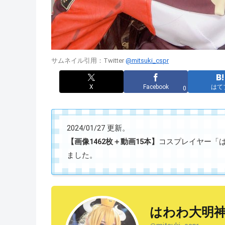
サムネイル引用：Twitter
@mitsuki_cspr
X
Facebook
はて
0
2024/01/27 更新。
【画像1462枚＋動画15本】
コスプレイヤー「はわわ
ました。
はわわ大明神