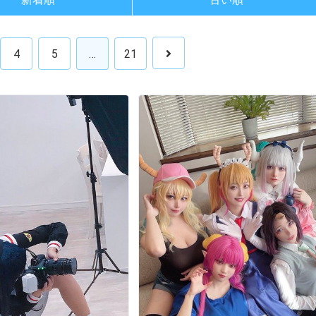
4
5
…
21