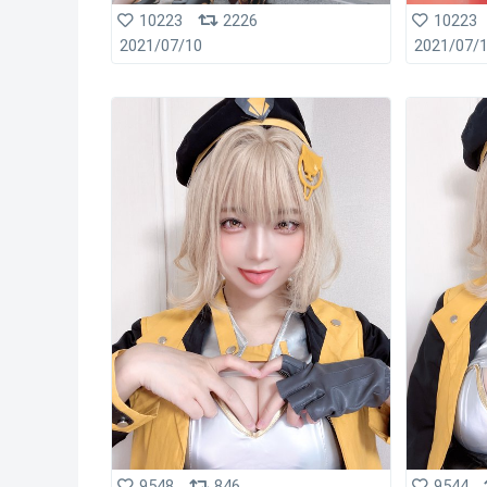
10223
2226
10223
2021/07/10
2021/07/
9548
846
9544