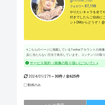
mitsuki_cspr
@
87,198
フォロワー
やりたいキャラを全てや
付きでしたらご自由に
ントDMからどうぞ！ @tsu
※こちらのページに掲載しているTwitterアカウントの画像・動
反に当たらない方法で表示しています。コンテンツの取
サービス規約（画像の取り扱いについて）»
2024/01/27
1～30件 / 全625件
動画のみ
いいね数順