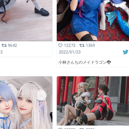
9642
12273
1369
13
2022/01/23
小林さんちのメイドラゴン🐉