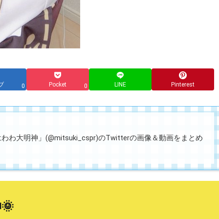
ブ
Pocket
LINE
Pinterest
0
0
大明神」(@mitsuki_cspr)のTwitterの画像＆動画をまとめ
🌞