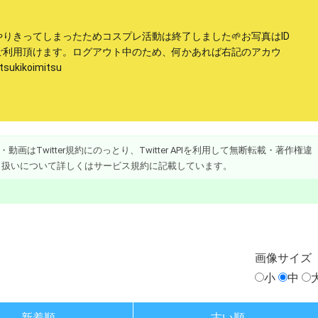
りきってしまったためコスプレ活動は終了しました🌱お写真はID
ご利用頂けます。ログアウト中のため、何かあれば右記のアカウ
kikoimitsu
画はTwitter規約にのっとり、Twitter APIを利用して無断転載・著作権違
り扱いについて詳しくはサービス規約に記載しています。
画像
サイズ
小
中
新着順
古い順