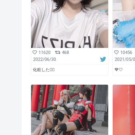
11620
468
10456
2022/06/30
2021/05/
化粧した🙆‍♀️
💙🤍