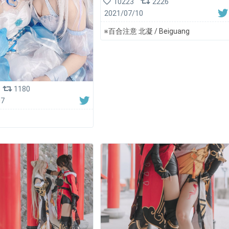
10223
2226
2021/07/10
※百合注意 北凝 / Beiguang
1180
07