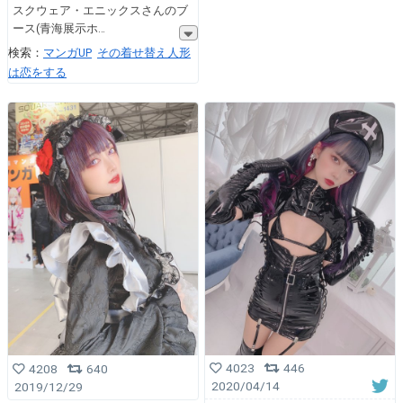
スクウェア・エニックスさんのブ
ース(青海展示ホ
検索：
マンガUP
その着せ替え人形
は恋をする
4023
446
4208
640
2020/04/14
2019/12/29