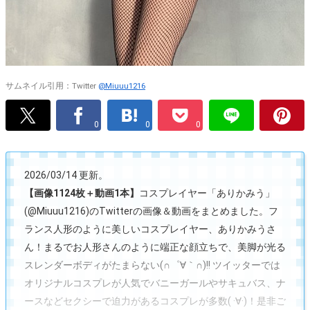
サムネイル引用：Twitter
@Miuuu1216
0
0
0
2026/03/14 更新。
【画像1124枚＋動画1本】
コスプレイヤー「ありかみう」
(@Miuuu1216)のTwitterの画像＆動画をまとめました。フ
ランス人形のように美しいコスプレイヤー、ありかみうさ
ん！まるでお人形さんのように端正な顔立ちで、美脚が光る
スレンダーボディがたまらない(∩゜∀｀∩)!! ツイッターでは
オリジナルコスプレが人気でバニーガールやサキュバス、ナ
ースなどセクシーで迫力があるコスプレが多数( ·∀·)！是非ご