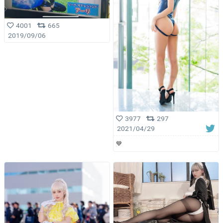
4001
665
2019/09/06
3977
297
2021/04/29
💙