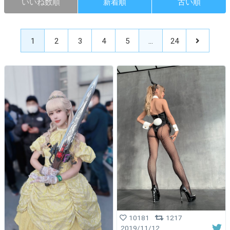
いいね数順
新着順
古い順
1
2
3
4
5
…
24
10181
1217
2019/11/12