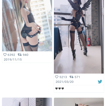
6392
940
2019/11/15
5213
571
2021/03/20
🖤🖤🖤