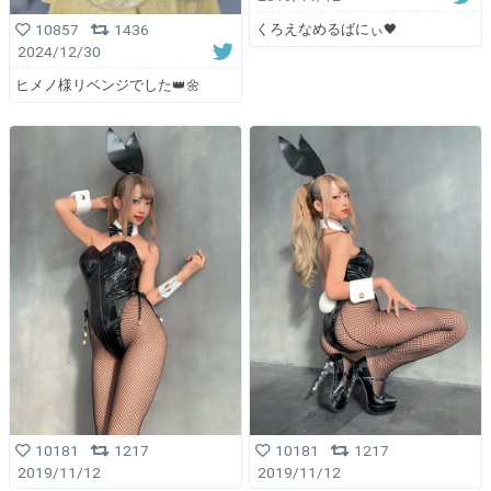
くろえなめるばにぃ🖤
10857
1436
2024/12/30
ヒメノ様リベンジでした👑🌼
10181
1217
10181
1217
2019/11/12
2019/11/12