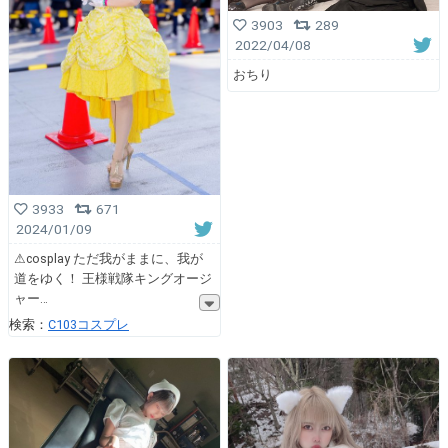
3903
289
2022/04/08
おちり
3933
671
2024/01/09
⚠︎cosplay ただ我がままに、我が
道をゆく！ 王様戦隊キングオージ
ャー
検索：
C103コスプレ