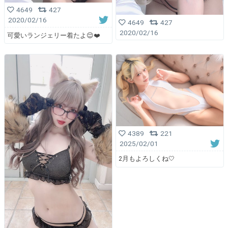
4649
427
2020/02/16
4649
427
2020/02/16
可愛いランジェリー着たよ😌❤️
4389
221
2025/02/01
2月もよろしくね🤍