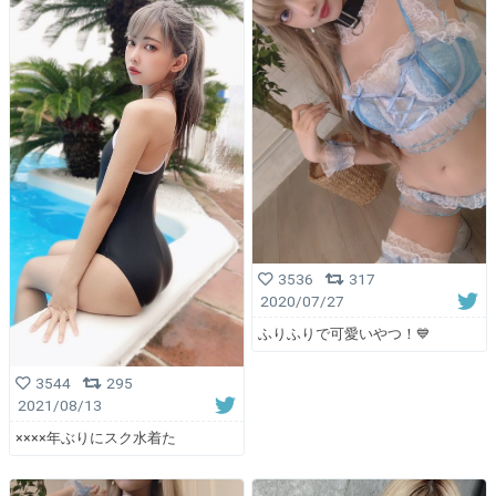
3536
317
2020/07/27
ふりふりで可愛いやつ！💙
3544
295
2021/08/13
××××年ぶりにスク水着た