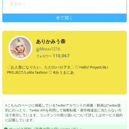
覧あれ！
全て開く
ありかみう🦋
Miuuu1216
@
110,067
フォロワー
˗ˏˋお人形になりたい、ただのハロヲタˎˊ˗ ♡ Hello! Project/ALI
PROJECT/Lolita fashion ♡ #みうまにあ
※こちらのページに掲載しているTwitterアカウントの画像・動画はTwitter規
約にのっとり、Twitter APIを利用して無断転載・著作権違反に当たらない方
法で表示しています。コンテンツの取り扱いについて詳しくはサービス規約
に記載しています。