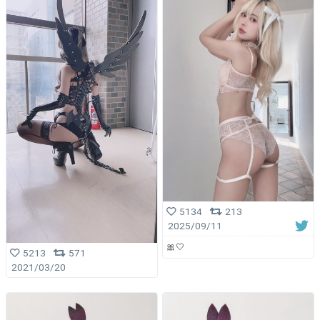
5134
213
2025/09/11
🎀🤍
5213
571
2021/03/20