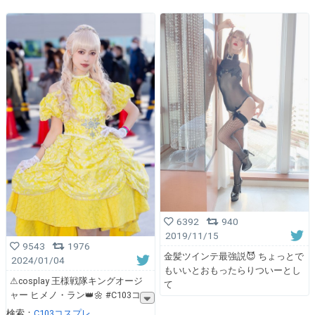
6392
940
2019/11/15
9543
1976
金髪ツインテ最強説😈 ちょっとで
2024/01/04
もいいとおもったらりついーとし
⚠︎cosplay 王様戦隊キングオージ
て
ャー ヒメノ・ラン👑🌼 #C103コ
検索：
C103コスプレ