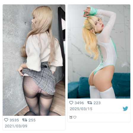
3496
223
2025/03/15
🍑🤍
3535
255
2021/03/09