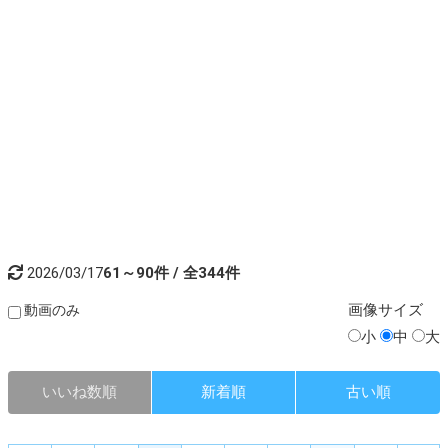
2026/03/17
61～90件 / 全344件
画像
サイズ
動画のみ
小
中
大
いいね数順
新着順
古い順