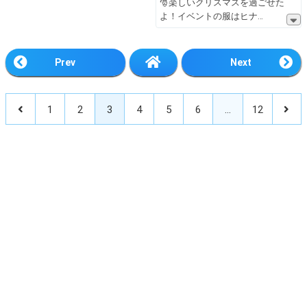
🎅楽しいクリスマスを過ごせた
よ！イベントの服はヒナ
Prev
Next
1
2
3
4
5
6
…
12