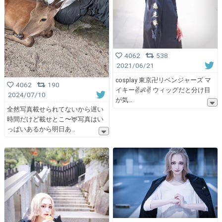
4062
538
2021/06/21
cosplay 東京卍リベンジャーズ マ
4062
190
イキー✌️👶✌️ ウィッグだと分け目
2024/07/10
が気
全然写真載せられてないから遅い
時間だけど載せとこ〜🦌写真はい
っぱいあるから明日あ