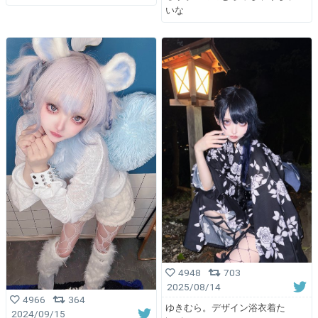
いな
4948
703
2025/08/14
4966
364
ゆきむら。デザイン浴衣着た
2024/09/15