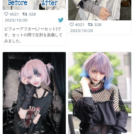
4021
328
2023/10/20
4021
328
ビフォーアフター(ノーセット)で
2023/10/20
す。セットの間で左肘を負傷して
みました。