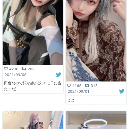
4230
282
2021/09/08
田舎なので顔が静か(久々に日に当
4168
315
たった)
2021/09/01
じと