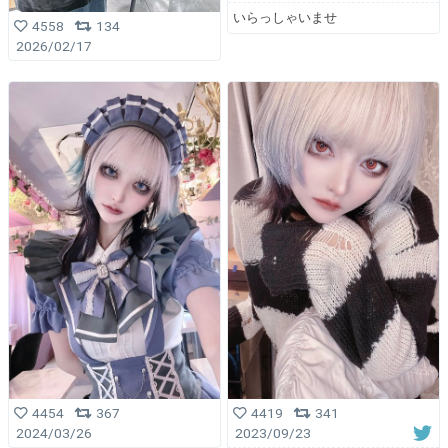
いらっしゃいませ
4558
134
2026/02/17
4454
367
4419
341
2024/03/26
2023/09/23