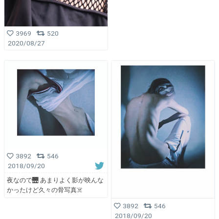
3969
520
2020/08/27
3892
546
2018/09/20
夜なので🌉 あまりよく影が映んな
かったけど久々の骨写真☠️
3892
546
2018/09/20