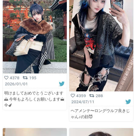
4378
195
2026/01/01
明けましておめでとうございます
4359
288
🌅 今年もよろしくお願いします🗻
2024/07/11
🦅🍆
ヘアメンテ〜ロングウルフ良きじ
ゃん♪の顔😈