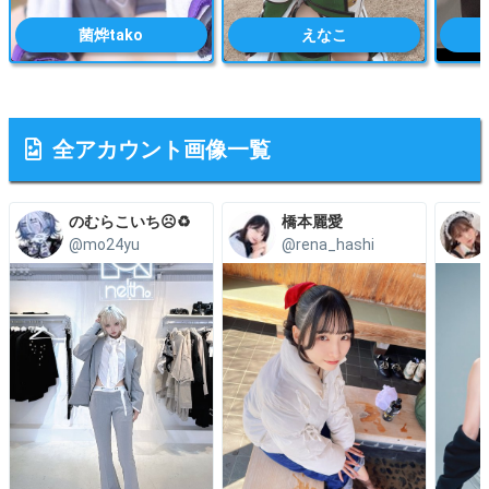
菌烨tako
えなこ
全アカウント画像一覧
のむらこいち☹️♻️
橋本麗愛
@mo24yu
@rena_hashi