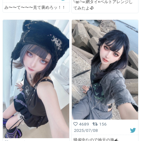
𓆩𖠌𓆪↝ 網タイ×ベルトアレンジし
み〜〜て〜〜〜見て褒めろッ！！
てみたよ🥀
4689
156
2025/07/08
帰省中なので地元の海🌊