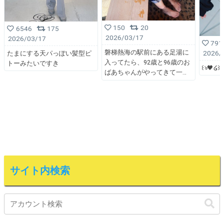
150
20
6546
175
2026/03/17
2026/03/17
791
磐梯熱海の駅前にある足湯に
2026/
たまにする天パっぽい髪型ピ
入ってたら、92歳と96歳のお
トーみたいですき
꒰ঌ🖤໒꒱
ばあちゃんがやってきて一
サイト内検索