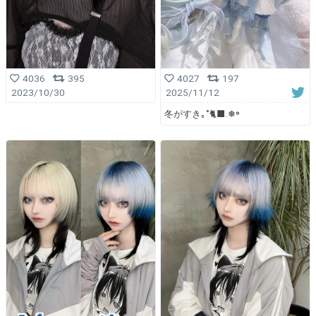
4036
395
4027
197
2023/10/30
2025/11/12
冬がすき｡˚🐈‍⬛.❅꙳