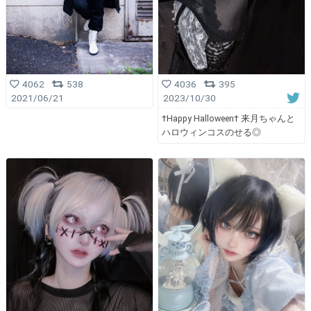
4062
538
4036
395
2021/06/21
2023/10/30
†Happy Halloween† 来月ちゃんと
ハロウィンコスのせる◎