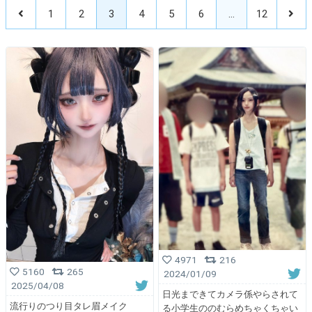
1
2
3
4
5
6
…
12
4971
216
5160
265
2024/01/09
2025/04/08
日光まできてカメラ係やらされて
流行りのつり目タレ眉メイク
る小学生ののむらめちゃくちゃい