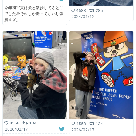
今年初写真は犬と散歩してるとこ
4583
285
でした🐶それしか撮ってないし強
2024/01/12
風すぎ。
4558
134
4558
134
2026/02/17
2026/02/17