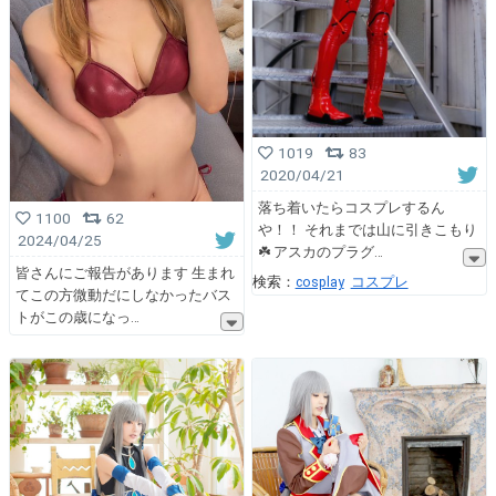
1019
83
2020/04/21
落ち着いたらコスプレするん
1100
62
や！！ それまでは山に引きこもり
2024/04/25
☘️ アスカのプラグ
皆さんにご報告があります 生まれ
検索：
cosplay
コスプレ
てこの方微動だにしなかったバス
トがこの歳になっ