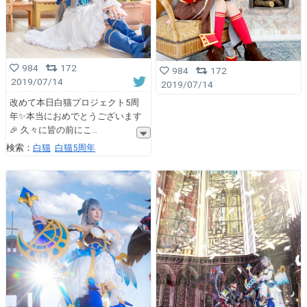
984
172
984
172
2019/07/14
2019/07/14
改めて本日白猫プロジェクト5周
年✨本当におめでとうございます
🎉 久々に皆の前にこ
検索：
白猫
白猫5周年