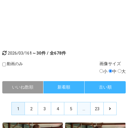
2026/03/16
1～30件 / 全678件
画像
サイズ
動画のみ
小
中
大
いいね数順
新着順
古い順
1
2
3
4
5
…
23