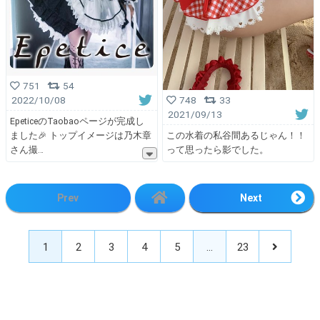
751
54
2022/10/08
748
33
2021/09/13
EpeticeのTaobaoページが完成し
ました🎉 トップイメージは乃木章
この水着の私谷間あるじゃん！！
さん撮
って思ったら影でした。
Prev
Next
1
2
3
4
5
…
23