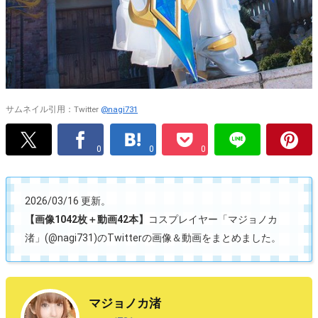
サムネイル引用：Twitter
@nagi731
0
0
0
2026/03/16 更新。
【画像1042枚＋動画42本】
コスプレイヤー「マジョノカ
渚」(@nagi731)のTwitterの画像＆動画をまとめました。
マジョノカ渚