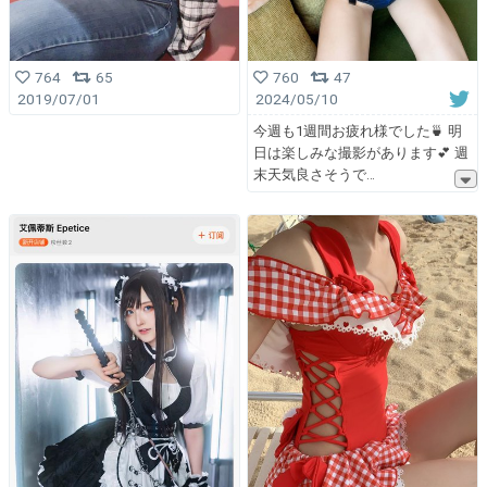
764
65
760
47
2019/07/01
2024/05/10
今週も1週間お疲れ様でした🍵 明
日は楽しみな撮影があります💕 週
末天気良さそうで