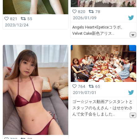
820
78
2026/01/09
821
55
2023/12/24
Angels Heart×Epeticeコラボ、
Velvet Cake新色アリス
764
65
2019/07/01
ゴー☆ジャス動画アシスタントと
スタッフのもえさん・はせがわさ
んで女子会をしました