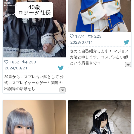
1774
225
2023/07/11
改めて自己紹介します！ マジョノ
カ渚と申します。コスプレ占い師
1852
238
という肩書きでコ
2024/08/21
20歳からコスプレ占い師として 公
式コスプレイヤーやゲーム関連の
出演等の活動をし