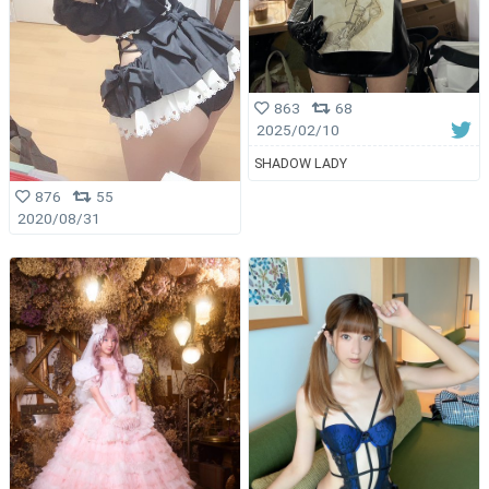
863
68
2025/02/10
SHADOW LADY
876
55
2020/08/31