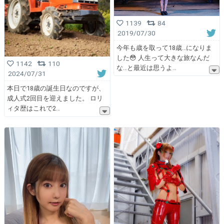
1139
84
2019/07/30
今年も歳を取って18歳…になりま
した😳 人生って大きな旅なんだ
1142
110
な…と最近は思うよ
2024/07/31
本日で18歳の誕生日なのですが、
成人式2回目を迎えました。 ロリ
ィタ歴はこれで2