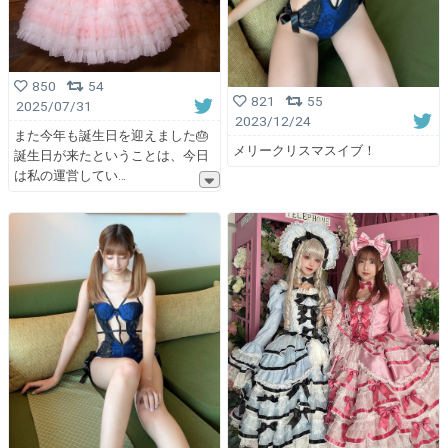
850
54
821
55
2025/07/31
2023/12/24
また今年も誕生日を迎えました🎂
メリークリスマスイブ！
誕生日が来たということは、今日
は私の運営してい