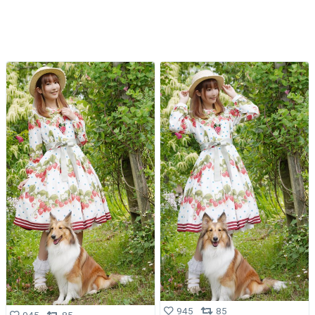
945
85