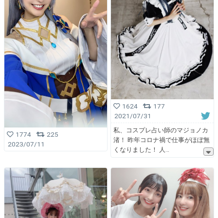
1624
177
2021/07/31
私、コスプレ占い師のマジョノカ
1774
225
渚！ 昨年コロナ禍で仕事がほぼ無
2023/07/11
くなりました！ 人