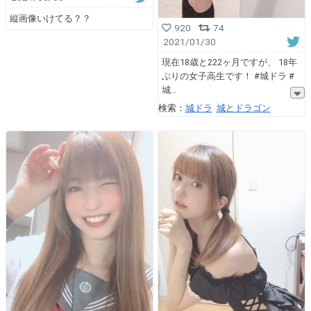
縦画像いけてる？？
920
74
2021/01/30
現在18歳と222ヶ月ですが、 18年
ぶりの女子高生です！ #城ドラ #
城
検索：
城ドラ
城とドラゴン