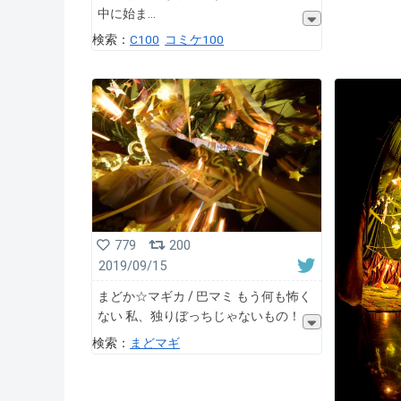
中に始ま
検索：
C100
コミケ100
779
200
2019/09/15
まどか☆マギカ / 巴マミ もう何も怖く
ない 私、独りぼっちじゃないもの！
検索：
まどマギ