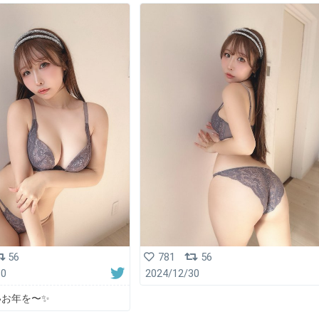
56
781
56
30
2024/12/30
いお年を〜✨