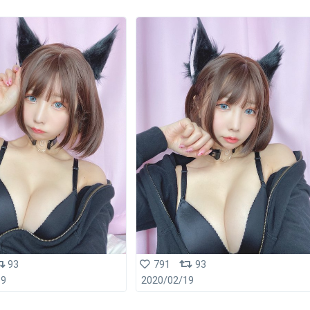
93
791
93
19
2020/02/19