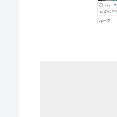
775
2025/04/
ぷー🩵