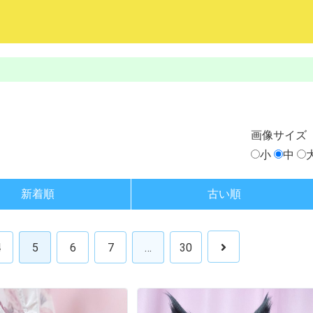
画像
サイズ
小
中
新着順
古い順
4
5
6
7
…
30