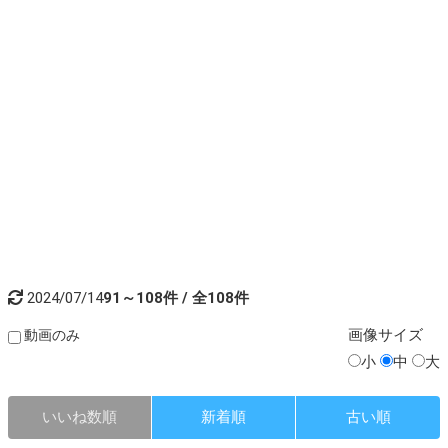
2024/07/14
91～108件 / 全108件
画像
サイズ
動画のみ
小
中
大
いいね数順
新着順
古い順