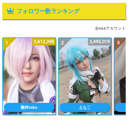
フォロワー数ランキング
全664アカウント
2,612,348
2,493,019
1
2
3
菌烨tako
えなこ