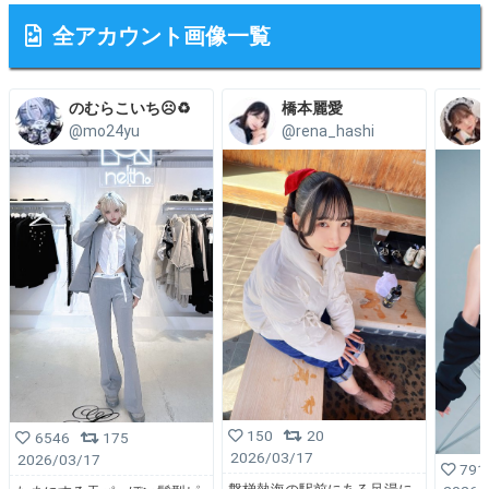
全アカウント画像一覧
のむらこいち☹️♻️
橋本麗愛
@mo24yu
@rena_hashi
150
20
6546
175
2026/03/17
2026/03/17
791