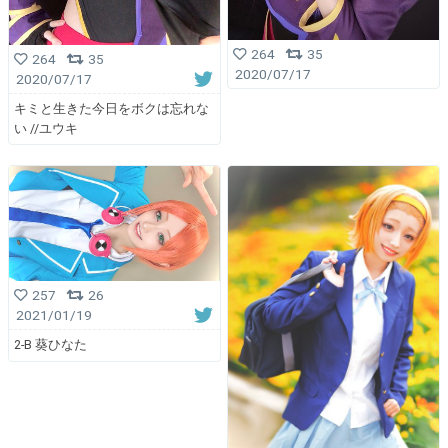
264
35
264
35
2020/07/17
2020/07/17
キミと生きた今日をボクは忘れな
い //ユウキ
257
26
2021/01/19
2-B 葵ひなた