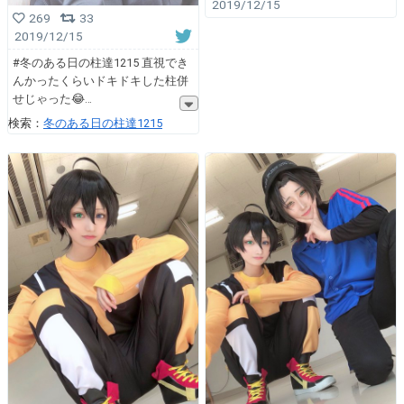
2019/12/15
269
33
2019/12/15
#冬のある日の柱達1215 直視でき
んかったくらいドキドキした柱併
せじゃった😂
検索：
冬のある日の柱達1215