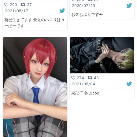
290
37
2020/07/23
2021/05/17
お久しぶりです🌟
葵已生きてます 最近のハマりはう
ーばーです
274
43
2021/05/04
東卍 千冬 ⚠︎cos