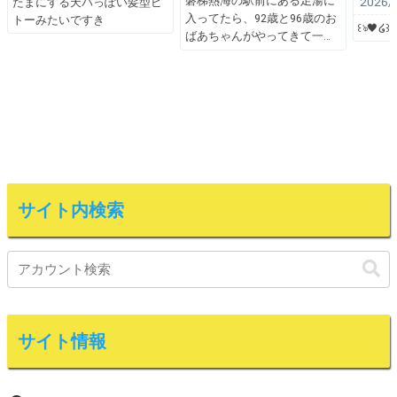
磐梯熱海の駅前にある足湯に
2026/
たまにする天パっぽい髪型ピ
入ってたら、92歳と96歳のお
トーみたいですき
꒰ঌ🖤໒꒱
ばあちゃんがやってきて一
サイト内検索
サイト情報