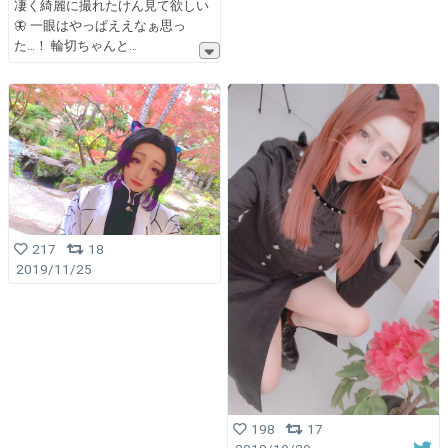
凄く綺麗に撮れたけん見て欲しい
🦋 一眼はやっぱええなぁ思っ
た…！ 輪切ちゃんと
217
18
2019/11/25
198
17