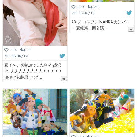
129
20
2018/05/11
A3! ／ コスプレ MANKAIカンパニ
ー 夏組第二回公演
165
15
2018/08/19
夏インテ初参加でした🌻💕 感想
は…人人人人人人人人！！！！！
旗揚げ衣装思ってた