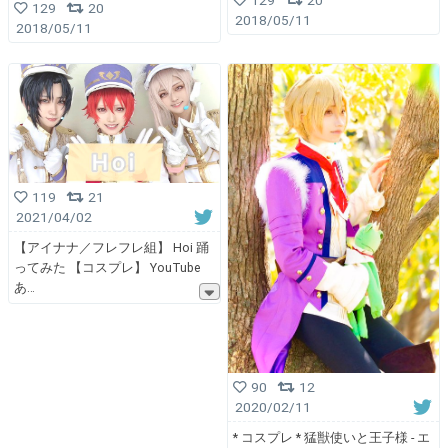
129
20
129
20
2018/05/11
2018/05/11
119
21
2021/04/02
【アイナナ／フレフレ組】 Hoi 踊
ってみた 【コスプレ】 YouTube
あ
90
12
2020/02/11
* コスプレ * 猛獣使いと王子様 - エ