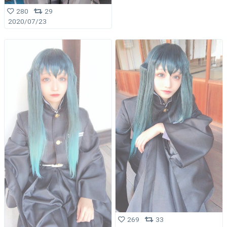
280
29
2020/07/23
269
33