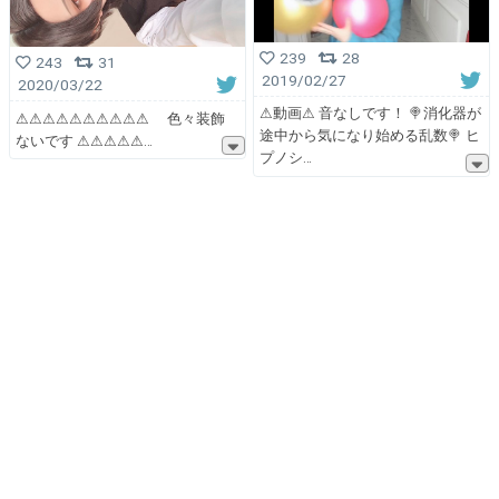
239
28
243
31
2019/02/27
2020/03/22
⚠︎動画⚠︎ 音なしです！ 🍭消化器が
⚠︎⚠︎⚠︎⚠︎⚠︎⚠︎⚠︎⚠︎⚠︎⚠︎ 色々装飾
途中から気になり始める乱数🍭 ヒ
ないです ⚠︎⚠︎⚠︎⚠︎⚠
プノシ