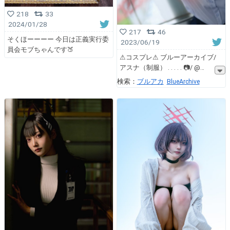
218
33
2024/01/28
217
46
そくほーーーー 今日は正義実行委
2023/06/19
員会モブちゃんです🍑
⚠︎コスプレ⚠︎ ブルーアーカイブ/
アスナ（制服） . . . . . 📷/ @
検索：
ブルアカ
BlueArchive