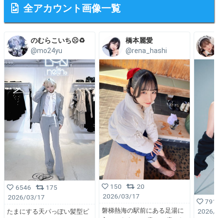
全アカウント画像一覧
のむらこいち☹️♻️
橋本麗愛
@mo24yu
@rena_hashi
150
20
6546
175
2026/03/17
2026/03/17
791
磐梯熱海の駅前にある足湯に
2026/
たまにする天パっぽい髪型ピ