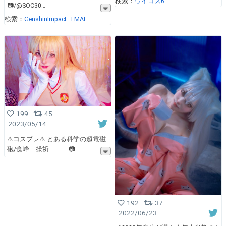
検索：
ウイコス6
📷/@SOC30
検索：
GenshinImpact
TMAF
199
45
2023/05/14
⚠︎コスプレ⚠︎ とある科学の超電磁
砲/食峰 操祈 . . . . . . 📷
192
37
2022/06/23