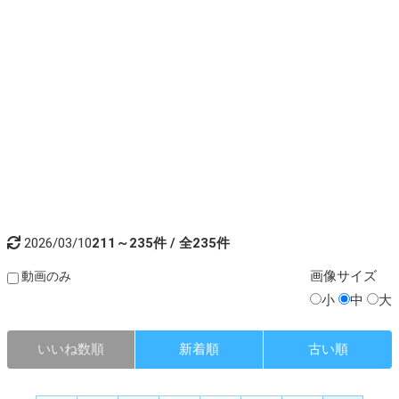
2026/03/10
211～235件 / 全235件
画像
サイズ
動画のみ
小
中
大
いいね数順
新着順
古い順