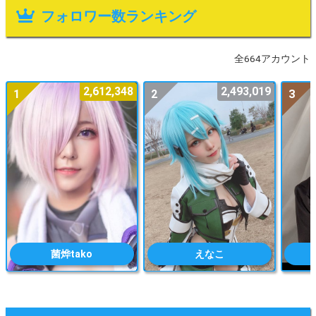
フォロワー数ランキング
全664アカウント
2,612,348
2,493,019
1
2
3
菌烨tako
えなこ