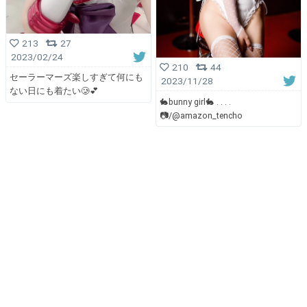
213
27
2023/02/24
210
44
セーラーマーズ楽しすぎて何にも
2023/11/28
ない日にも着たい🥲💕
🐇bunny girl🐇 . . . .
📷/@amazon_tencho