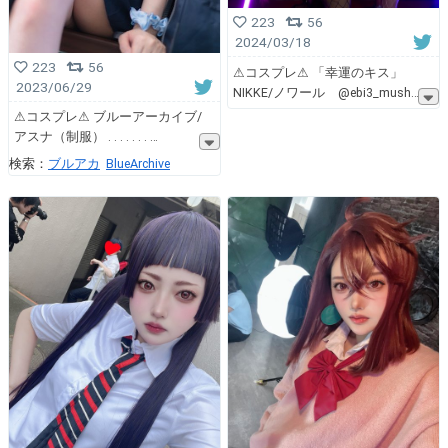
223
56
2024/03/18
223
56
⚠︎コスプレ⚠︎ 「幸運のキス」
2023/06/29
NIKKE/ノワール @ebi3_mush
⚠︎コスプレ⚠︎ ブルーアーカイブ/
アスナ（制服） . . . . . . .
検索：
ブルアカ
BlueArchive