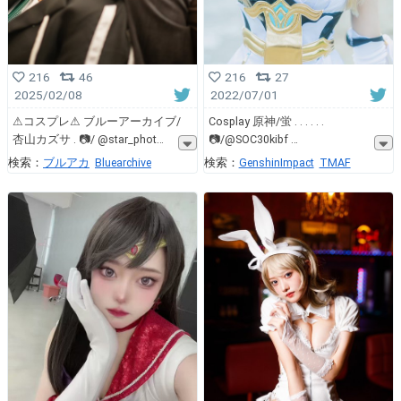
216
27
216
46
2022/07/01
2025/02/08
Cosplay 原神/蛍 . . . . . .
⚠︎コスプレ⚠︎ ブルーアーカイブ/
📷/@SOC30kibf
杏山カズサ . 📷/ @star_phot
検索：
GenshinImpact
TMAF
検索：
ブルアカ
Bluearchive