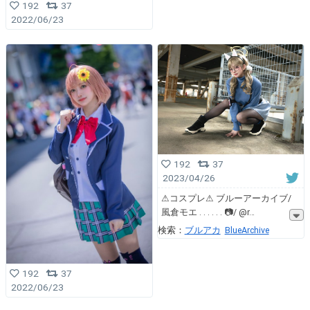
192
37
2022/06/23
192
37
2023/04/26
⚠︎コスプレ⚠︎ ブルーアーカイブ/
風倉モエ . . . . . . 📷/ @r
検索：
ブルアカ
BlueArchive
192
37
2022/06/23