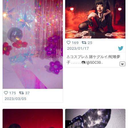
169
25
2023/01/17
⚠︎コスプレ⚠︎ 賭ケグルイ/蛇喰夢
子 . . . . . . 📷/@SOC30
175
37
2023/03/05