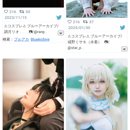
216
50
2023/11/15
216
37
⚠︎コスプレ⚠︎ ブルーアーカイブ/
2025/01/30
調月リオ . . . . . 📷/@ranp
⚠︎コスプレ⚠︎ ブルーアーカイブ/
検索：
ブルアカ
BlueArchive
戒野ミサキ（水着） . 📷/
@star_p