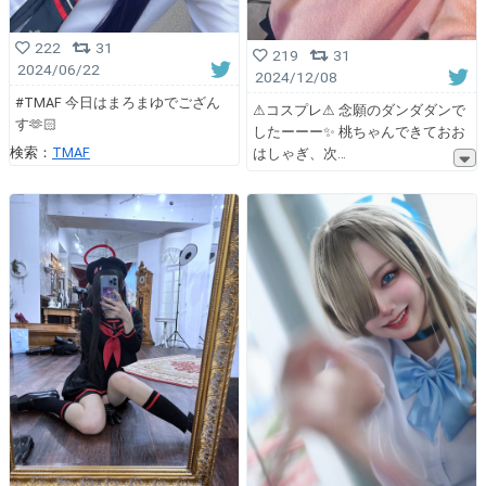
222
31
219
31
2024/06/22
2024/12/08
#TMAF 今日はまろまゆでござん
⚠︎コスプレ⚠︎ 念願のダンダダンで
す🫶🏻
したーーー✨ 桃ちゃんできておお
検索：
TMAF
はしゃぎ、次