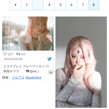
1
…
4
5
6
7
8
227
60
2024/04/08
⚠︎コスプレ⚠︎ ブルーアーカイブ/
夜桜キララ . . . . 📷/@ad_r
検索：
ブルアカ
BlueArchive