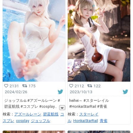
2131
175
2112
122
2024/02/26
2023/10/13
ジョッフル♨️ #アズールレーン #
heihei～ #スターレイル
碧蓝航线 #コスプレ #cosplay
#HonkaiStarRail #青雀
検索：
アズールレーン
碧蓝航线
コ
検索：
スターレイ
スプレ
cosplay
ジョッフル
ル
HonkaiStarRail
青雀