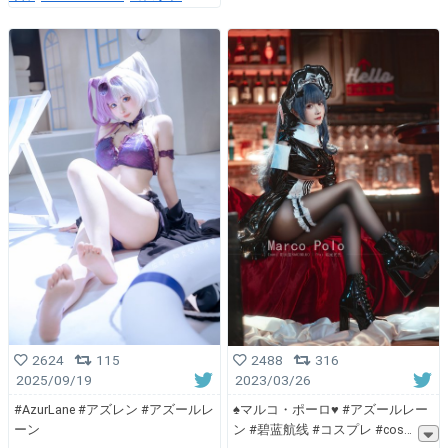
2624
115
2488
316
2025/09/19
2023/03/26
#AzurLane #アズレン #アズールレ
♠️マルコ・ポーロ♥️ #アズールレー
ーン
ン #碧蓝航线 #コスプレ #cos