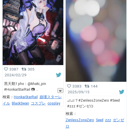
3387
305
2024/02/29
黑天鹅1 phx：@khaki_pin
3383
144
#HonkaiStarRail 📷
2025/09/15
検索：
HonkaiStarRail
崩壊スターレ
🦶🦶？#ZenlessZoneZero #Seed
イル
BlackSwan
コスプレ
cosplay
#zzz #ゼンゼロ
検索：
ZenlessZoneZero
Seed
zzz
ゼンゼ
ロ