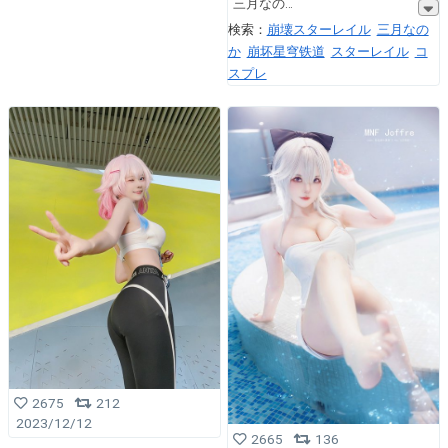
三月なの
検索：
崩壊スターレイル
三月なの
か
崩坏星穹铁道
スターレイル
コ
スプレ
2675
212
2023/12/12
2665
136