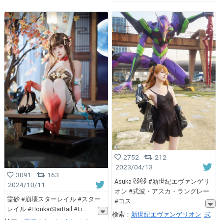
2752
212
2023/04/13
3091
163
Asuka 😼😼 #新世紀エヴァンゲリ
2024/10/11
オン #式波・アスカ・ラングレー
霊砂 #崩壊スターレイル #スター
#コス
レイル #HonkaiStarRail #Li
検索：
新世紀エヴァンゲリオン
式