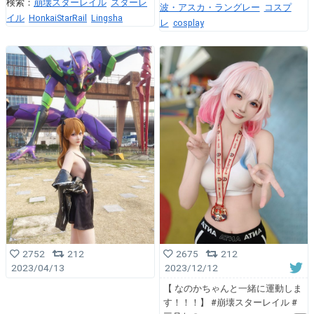
検索：
崩壊スターレイル
スターレ
波・アスカ・ラングレー
コスプ
イル
HonkaiStarRail
Lingsha
レ
cosplay
2752
212
2675
212
2023/04/13
2023/12/12
【 なのかちゃんと一緒に運動しま
す！！！】 #崩壊スターレイル #