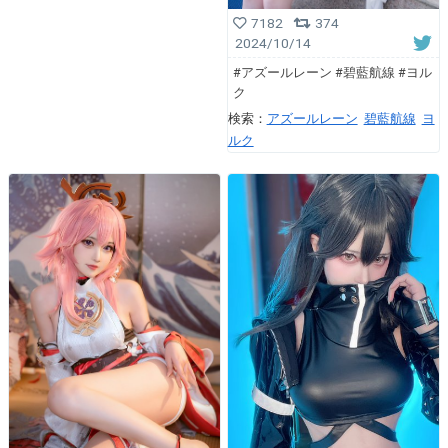
7182
374
2024/10/14
#アズールレーン #碧藍航線 #ヨル
ク
検索：
アズールレーン
碧藍航線
ヨ
ルク