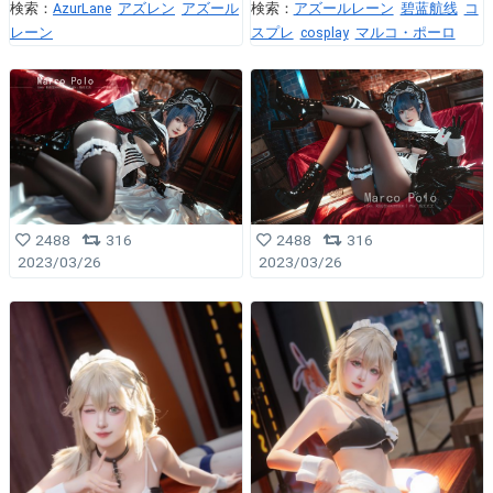
検索：
AzurLane
アズレン
アズール
検索：
アズールレーン
碧蓝航线
コ
レーン
スプレ
cosplay
マルコ・ポーロ
2488
316
2488
316
2023/03/26
2023/03/26