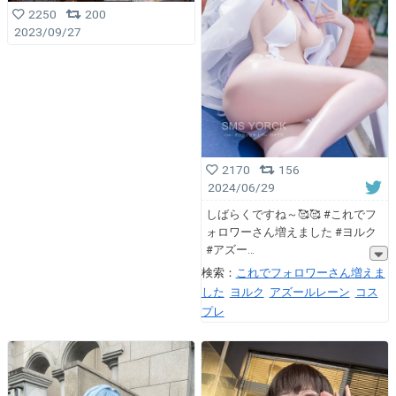
2250
200
2023/09/27
2170
156
2024/06/29
しばらくですね～🥰🥰 #これでフ
ォロワーさん増えました #ヨルク
#アズー
検索：
これでフォロワーさん増えま
した
ヨルク
アズールレーン
コス
プレ