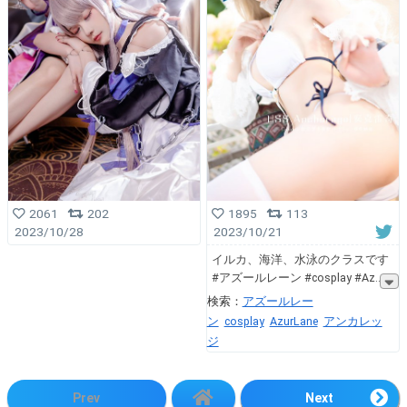
2061
202
1895
113
2023/10/28
2023/10/21
イルカ、海洋、水泳のクラスです
#アズールレーン #cosplay #Az
検索：
アズールレー
ン
cosplay
AzurLane
アンカレッ
ジ
Prev
Next