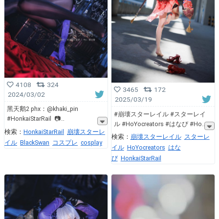
4108
324
3465
172
2024/03/02
2025/03/19
黑天鹅2 phx：@khaki_pin
#崩壊スターレイル #スターレイ
#HonkaiStarRail 📷
ル #HoYocreators #はなび #Ho
検索：
HonkaiStarRail
崩壊スターレ
検索：
崩壊スターレイル
スターレ
イル
BlackSwan
コスプレ
cosplay
イル
HoYocreators
はな
び
HonkaiStarRail