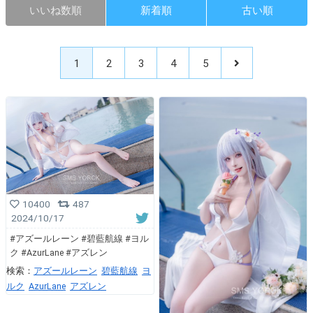
いいね数順
新着順
古い順
1
2
3
4
5
10400
487
2024/10/17
#アズールレーン #碧藍航線 #ヨル
ク #AzurLane #アズレン
検索：
アズールレーン
碧藍航線
ヨ
ルク
AzurLane
アズレン