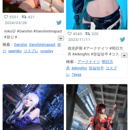
5551
421
2024/03/28
miko🦊 #Genshin #GenshinImapact
4545
320
#원신 #
2023/11/11
検索：
Genshin
GenshinImapact
원
德克萨斯 #アークナイツ #明日方
신
yaemiko
コスプレ
cosplay
舟 #Arknights #명일방주 #コス
検索：
アークナイツ
明日方
舟
Arknights
명일방주
コスプ
レ
Texas