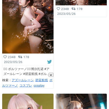
2348
178
2023/05/26
2348
178
2023/05/26
🏴‍☠️ ボルツァーノ🏴‍☠️博尔扎诺 #ア
ズールレーン #碧蓝航线 #ボル
検索：
アズールレーン
碧蓝航线
ボ
ルツァーノ
コスプレ
cosplay