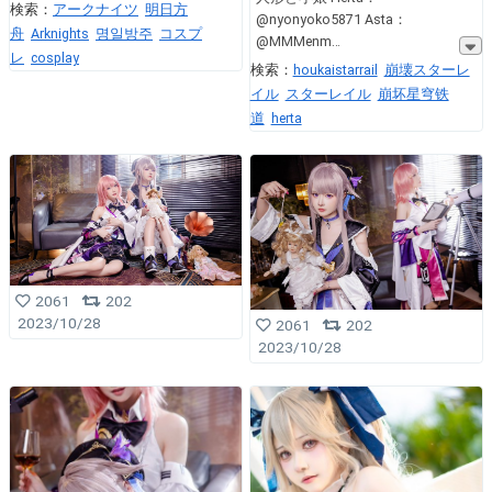
検索：
アークナイツ
明日方
@nyonyoko5871 Asta：
舟
Arknights
명일방주
コスプ
@MMMenm
レ
cosplay
検索：
houkaistarrail
崩壊スターレ
イル
スターレイル
崩坏星穹铁
道
herta
2061
202
2023/10/28
2061
202
2023/10/28