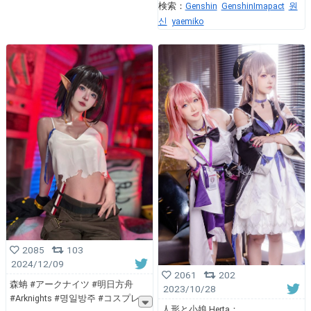
検索：
Genshin
GenshinImapact
원
신
yaemiko
2085
103
2024/12/09
2061
202
森蚺 #アークナイツ #明日方舟
2023/10/28
#Arknights #명일방주 #コスプレ
人形と小娘 Herta：