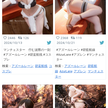
2446
126
2368
119
2024/10/13
2024/10/21
マンチェスター 佇む波際の一刻
#アズールレーン #碧藍航線
#アズールレーン #碧蓝航线 #コス
#AzurLane #アズレン #マンチェス
プレ
ター
検索：
アズールレーン
碧蓝航线
コ
検索：
アズールレーン
碧藍航
スプレ
線
AzurLane
アズレン
マンチェス
ター