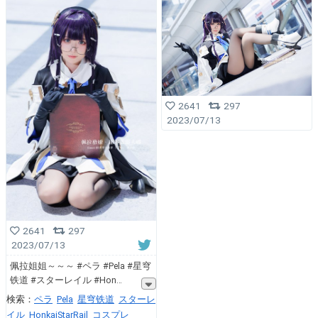
2641
297
2023/07/13
2641
297
2023/07/13
佩拉姐姐～～～ #ペラ #Pela #星穹
铁道 #スターレイル #Hon
検索：
ペラ
Pela
星穹铁道
スターレ
イル
HonkaiStarRail
コスプレ