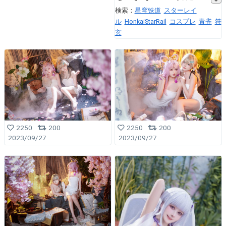
検索：
星穹铁道
スターレイ
ル
HonkaiStarRail
コスプレ
青雀
符
玄
2250
200
2250
200
2023/09/27
2023/09/27