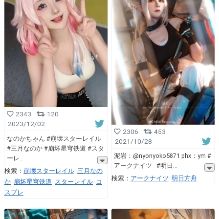
2343
120
2023/12/02
2306
453
なのかちゃん #崩壊スターレイル
2021/10/28
#三月なのか #崩坏星穹铁道 #スタ
泥岩：@nyonyoko5871 phx：ym #
ーレ
アークナイツ #明日
検索：
崩壊スターレイル
三月なの
検索：
アークナイツ
明日方舟
か
崩坏星穹铁道
スターレイル
コ
スプレ