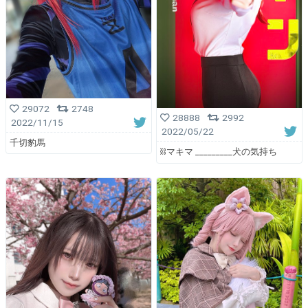
29072
2748
28888
2992
2022/11/15
2022/05/22
千切豹馬
⛓マキマ _________犬の気持ち