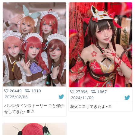
28449
1919
27896
1867
2025/02/06
2024/11/09
バレンタインストーリー ごと嫁併
花火コスしてきたよ~🎇
せしてきた~🍫♡