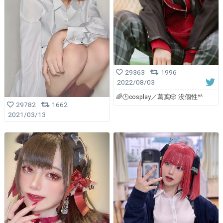
29363
1996
2022/08/03
🌈🕒cosplay／葛葉🎲 没個性^^
29782
1662
2021/03/13