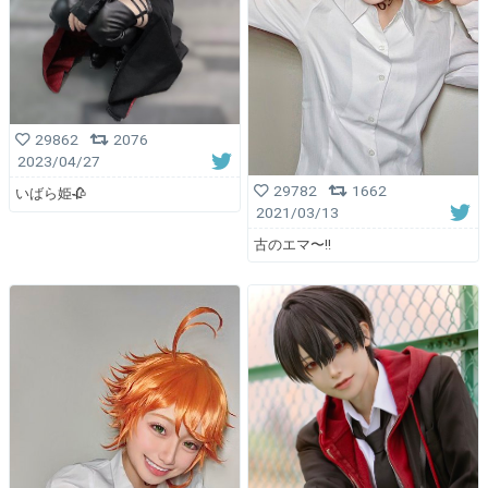
29862
2076
2023/04/27
29782
1662
いばら姫🥀
2021/03/13
古のエマ〜!!