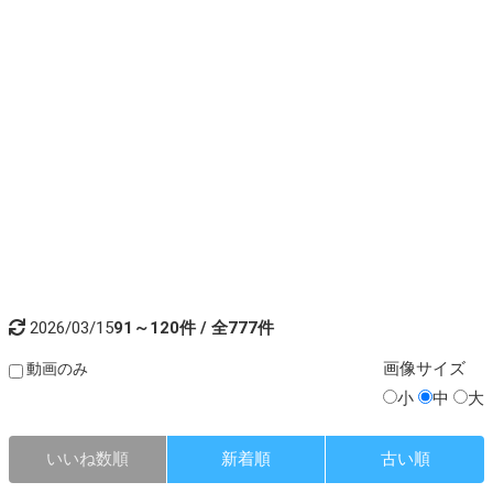
2026/03/15
91～120件 / 全777件
画像
サイズ
動画のみ
小
中
大
いいね数順
新着順
古い順