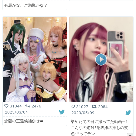
有馬かな、ご満悦かな？
31044
2476
31027
2084
2025/03/04
2023/05/09
念願の王選候補併せ👑
染めたての日に撮ってた動画~！
こんなの絶対3巻表紙の推しの髪
色~!!ってテン