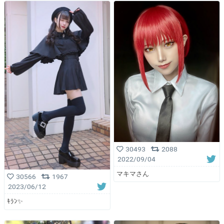
30493
2088
2022/09/04
マキマさん
30566
1967
2023/06/12
ｷﾗﾝ✨️