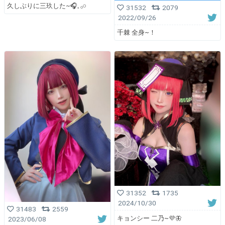
久しぶりに三玖した~🎧𓈒 𓂂𓏸
31532
2079
2022/09/26
千棘 全身~！
31352
1735
2024/10/30
31483
2559
キョンシー 二乃~💜🦋
2023/06/08