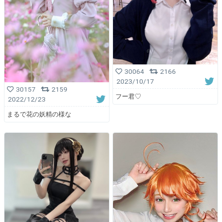
30064
2166
2023/10/17
30157
2159
フー君♡
2022/12/23
まるで花の妖精の様な