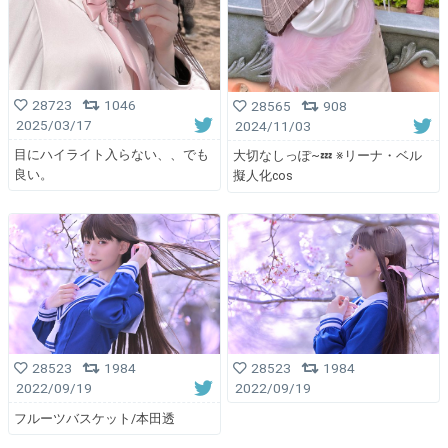
28723
1046
28565
908
2025/03/17
2024/11/03
目にハイライト入らない、、でも
大切なしっぽ~💤 ※リーナ・ベル
良い。
擬人化cos
28523
1984
28523
1984
2022/09/19
2022/09/19
フルーツバスケット/本田透