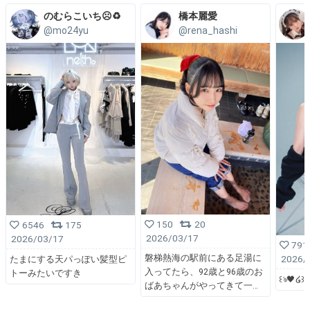
のむらこいち☹️♻️
橋本麗愛
@mo24yu
@rena_hashi
150
20
6546
175
2026/03/17
2026/03/17
791
磐梯熱海の駅前にある足湯に
2026/
たまにする天パっぽい髪型ピ
入ってたら、92歳と96歳のお
トーみたいですき
꒰ঌ🖤໒꒱
ばあちゃんがやってきて一