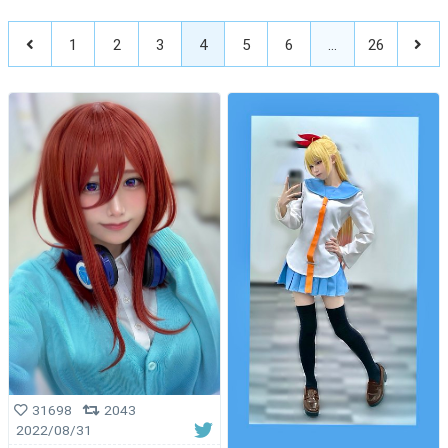
1
2
3
4
5
6
…
26
31698
2043
2022/08/31