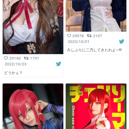
29078
2107
2023/10/01
久しぶりに二乃してきたわよ~💜
29140
1797
2022/10/23
どうかぇ？