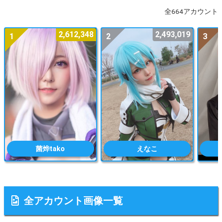
全664アカウント
2,612,348
2,493,019
1
2
3
菌烨tako
えなこ
全アカウント画像一覧