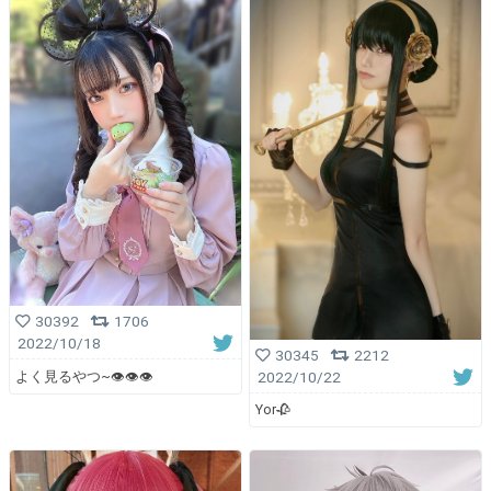
30392
1706
2022/10/18
30345
2212
よく見るやつ~👁👁👁
2022/10/22
Yor🥀