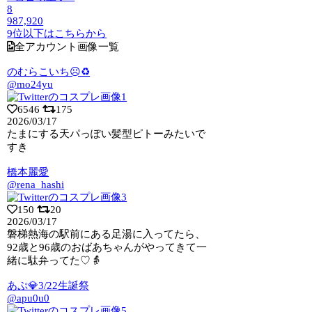
8
987,920
9位以下はこちらから
全アカウント画像一覧
のむらこいち☹️♻️
@mo24yu
6546
175
2026/03/17
たまにする天パっぽい髪型ピトーみたいで
すき
橋本麗愛
@rena_hashi
150
20
2026/03/17
磐梯熱海の駅前にある足湯に入ってたら、
92歳と96歳のおばあちゃんがやってきて一
緒に駄弁ってた♡👵
あぷ💎3/22生誕祭
@apu0u0