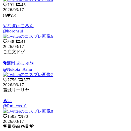
791
45
2026/03/17
꒰ঌ🖤໒꒱
やなぎばころん
@koronsui
548
41
2026/03/17
ご注文ドゾ
🐈猫田 あしゅ🐾
@Nekota_Ashu
7756
577
2026/03/17
葛城リーリヤ
るい
@Rui_cos_0
1502
70
2026/03/17
💝🍫🍪🍰🍩🍫💝