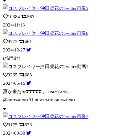
10384
563
2024/11/13
9772
461
2024/12/27
(*ꈍ꒳ꈍ*)
9265
683
2024/05/16
夏が来た☀️❣️❣️❣️❣️❣️ 。 ᴏɴʟʏ ꜰᴀɴꜱ:
@ᴏᴋɪᴛᴀʀɪɴᴋ
ᴀ01 ɢᴜᴍʀᴏᴀᴅ: ᴏᴋɪᴛᴀʀɪɴᴋᴀ
9175
673
2024/09/30