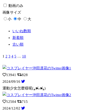
動画のみ
画像
サイズ
小
中
大
いいね数順
新着順
古い順
1
2
3
4
5
…
10
13941
828
2024/09/16
運動少女怎麼樣呢(⁎⁍̴̛ᴗ⁍̴̛⁎)
12504
715
2024/12/02