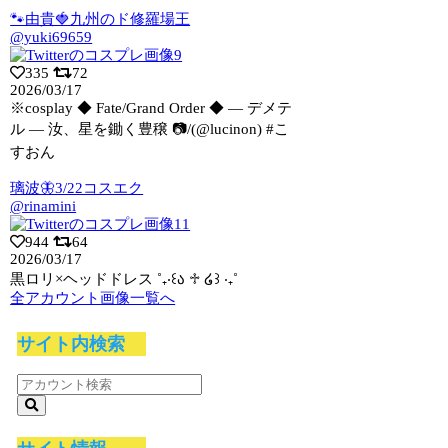
🐾由貴🍓九州のド修羅場王
@yuki69659
335
72
2026/03/17
※cosplay ◆ Fate/Grand Order ◆ ― デメテ
ル ―
汝、星を鋤く豊穣 📷/(@lucinon) #こ
すおん
璃波🦋3/22コスエク
@rinamini
944
64
2026/03/17
黒ロリ×ヘッドドレス ˚₊‧꒰ა ♱ ໒꒱ ‧₊˚
全アカウント画像一覧へ
サイト内検索