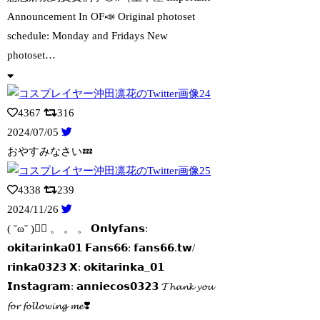
Announcement In OF📣 Original photoset
schedule: Monday and Fridays New
photoset…
4367
316
2024/07/05
おやすみなさい💤
4338
239
2024/11/26
( ˘ω˘ )❤️‍🔥 。 。 。 𝗢𝗻𝗹𝘆𝗳𝗮𝗻𝘀:
𝗼𝗸𝗶𝘁𝗮𝗿𝗶𝗻𝗸𝗮𝟬𝟭
𝗙𝗮𝗻𝘀𝟲𝟲: 𝗳𝗮𝗻𝘀𝟲𝟲.𝘁𝘄/
𝗿𝗶𝗻𝗸𝗮𝟬𝟯𝟮𝟯 𝗫: 𝗼𝗸𝗶𝘁𝗮𝗿𝗶𝗻𝗸𝗮_𝟬𝟭
𝗜𝗻𝘀𝘁𝗮𝗴𝗿𝗮𝗺: 𝗮𝗻𝗻𝗶𝗲𝗰𝗼𝘀𝟬𝟯𝟮𝟯 𝓣𝓱𝓪𝓷𝓴 𝔂𝓸𝓾
𝓯𝓸𝓻 𝓯𝓸𝓵𝓵𝓸𝔀𝓲𝓷𝓰 𝓶𝓮❣️