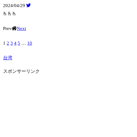
2024/04/29
🫰🫰🫰
Prev
Next
1
2
3
4
5
…
10
台湾
スポンサーリンク