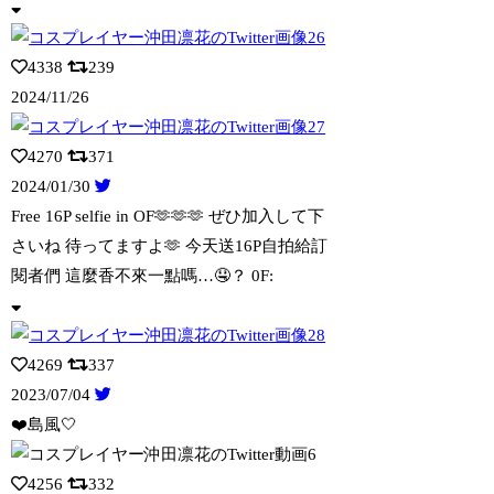
4338
239
2024/11/26
4270
371
2024/01/30
Free 16P selfie in OF🫶🫶🫶 ぜひ加入して下
さいね 待ってま
すよ🫶 今天送16P自拍給訂
閱者們 這麼香不來一點嗎…🤤？ 0F:
4269
337
2023/07/04
❤️島風🤍
4256
332