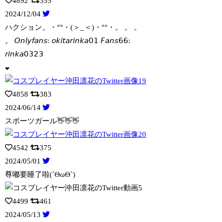
4892
355
2024/12/04
ハクション。・°°・(＞_＜)・°°・。 。 。
。 𝘖𝘯𝘭𝘺𝘧𝘢𝘯𝘴: 𝘰𝘬𝘪
𝘵𝘢𝘳𝘪𝘯𝘬𝘢𝟢𝟣 𝘍𝘢𝘯𝘴𝟨𝟨:
𝘳𝘪𝘯𝘬𝘢𝟢𝟥𝟤𝟥
4858
383
2024/06/14
スポーツガール👋👋👋
4542
375
2024/05/01
尊嘟要睡了啦(´ΘωΘ`)
4499
461
2024/05/13