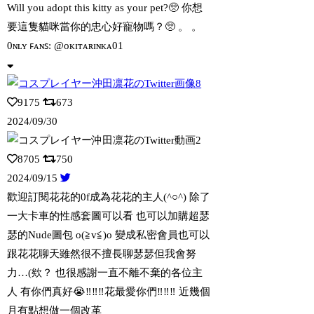
Will you adopt this kitty as your pet?🥺
你想
要這隻貓咪當你的忠心好寵物嗎？🥺 。 。
0ɴʟʏ ꜰᴀɴꜱ: @ᴏᴋɪᴛᴀʀɪɴᴋᴀ01
9175
673
2024/09/30
8705
750
2024/09/15
歡迎訂閱花花的0f成為花花的主人(^○^) 除了
一大卡車的性感套圖可以看 也可以
加購超瑟
瑟的Nude圖包 o(≧v≦)o 變成私密會員也可以
跟花花聊天雖然很不擅長聊瑟瑟但我會努
力…(欸？ 也很感謝一直不離不棄的各位主
人 有你們真好😭‼️‼️‼️花最愛你們‼️‼️‼️ 近幾個
月有點想做一個改革