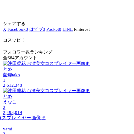
シェアする
X
Facebook
0
はてブ
0
Pocket
0
LINE
Pinterest
コスッピ！
フォロワー数ランキング
全664アカウント
菌烨tako
1
2,612,348
えなこ
2
2,493,019
yami