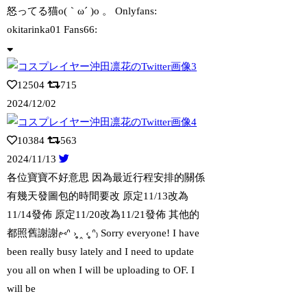
怒ってる猫o(｀ω´ )o 。 Onlyfans:
okitarinka01 F
ans66:
12504
715
2024/12/02
10384
563
2024/11/13
各位寶寶不好意思 因為最近行程安排的關係
有幾天發圖包的時間要改 原定11/13
改為
11/14發佈 原定11/20改為11/21發佈 其他的
都照舊謝謝₍⑅ᐢ ›̥̥̥ ‸ ‹̥̥̥ ᐢ₎ Sorry everyone! I have
been really busy lately and I need to update
you all on when I will be uploading to OF. I
will be