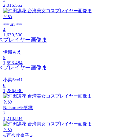
3
2,016,552
𓆟uri 𓆟
4
1,639,500
伊織もえ
5
1,593,484
小柔SeeU
6
1,286,030
Natsume✨枣糕
7
1,218,834
w百合欧皇子w