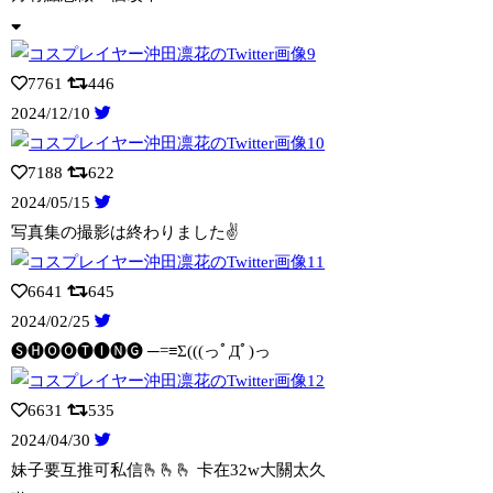
7761
446
2024/12/10
7188
622
2024/05/15
写真集の撮影は終わりました✌️
6641
645
2024/02/25
🅢🅗🅞🅞🅣🅘🅝🅖 ─=≡Σ(((っﾟДﾟ)っ
6631
535
2024/04/30
妹子要互推可私信🫰🫰🫰 卡在32w大關太久