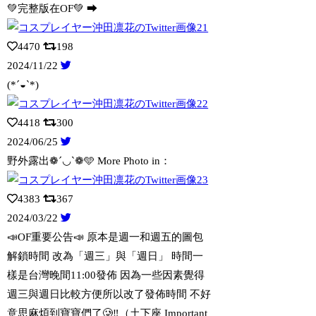
💚完整版在OF💚 ⮕
4470
198
2024/11/22
(*´◒`*)
4418
300
2024/06/25
野外露出❁´◡`❁🩵 More Photo in：
4383
367
2024/03/22
📣OF重要公告📣 原本是週一和週五的圖包
解鎖時間 改為「週三」與「週日」 時間一
樣是台灣晚間11:00發佈 因為一些因素覺得
週三與週日比較方便所以改了發佈時間 不好
意思麻煩到寶寶們了🥲‼️（土下座 Important