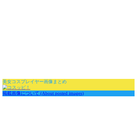
美女コスプレイヤー画像まとめ
掲載画像について (About posted images)