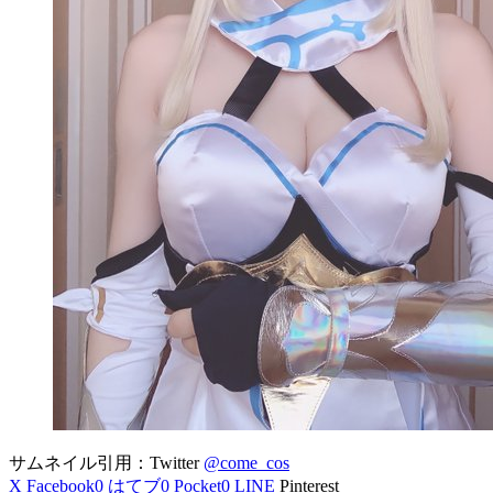
サムネイル引用：Twitter
@come_cos
X
Facebook
0
はてブ
0
Pocket
0
LINE
Pinterest