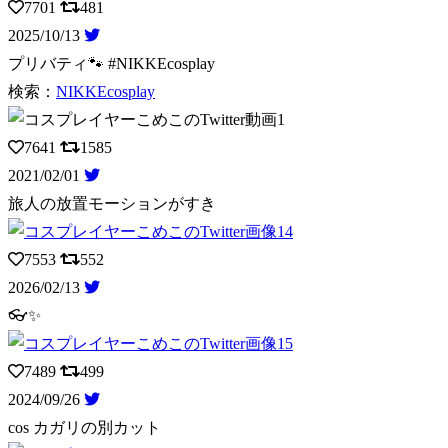
7701
481
2025/10/13
プリバティ🐾 #NIKKEcosplay
検索：
NIKKEcosplay
7641
1585
2021/02/01
旅人の放置モーションがすき
7553
552
2026/02/13
👓✨️
7489
499
2024/09/26
cos カガリの別カット