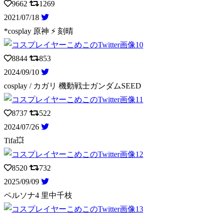
9662
1269
2021/07/18
*cosplay 原神 ⚡️ 刻晴
8844
853
2024/09/10
cosplay / カガリ 機動戦士ガンダムSEED
8737
522
2024/07/26
Tifa💥
8520
732
2025/09/09
ペルソナ4 里中千枝