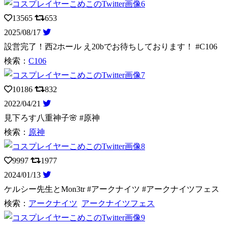
13565
653
2025/08/17
設営完了！西2ホール え20bでお待ちしております！ #C106
検索：
C106
10186
832
2022/04/21
見下ろす八重神子🌸 #原神
検索：
原神
9997
1977
2024/01/13
ケルシー先生とMon3tr #アークナイツ #アークナイツフェス
検索：
アークナイツ
アークナイツフェス