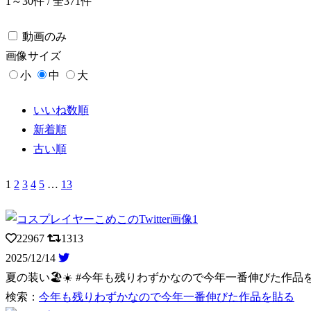
1～30件 / 全371件
動画のみ
画像
サイズ
小
中
大
いいね数順
新着順
古い順
1
2
3
4
5
…
13
22967
1313
2025/12/14
夏の装い🏖☀️ #今年も残りわずかなので今年一番伸びた作品
検索：
今年も残りわずかなので今年一番伸びた作品を貼る