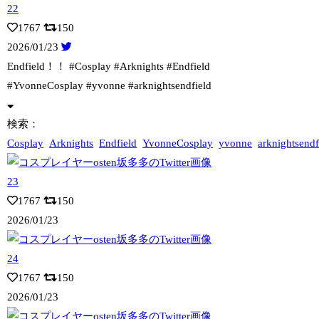
1767
150
2026/01/23
Endfield！！ #Cosplay #Arknights #Endfiel
d
#YvonneCosplay #yvonne #arknightsendfield
検索：
Cosplay
Arknights
Endfield
YvonneCosplay
yvonne
arknightsendf
1767
150
2026/01/23
1767
150
2026/01/23