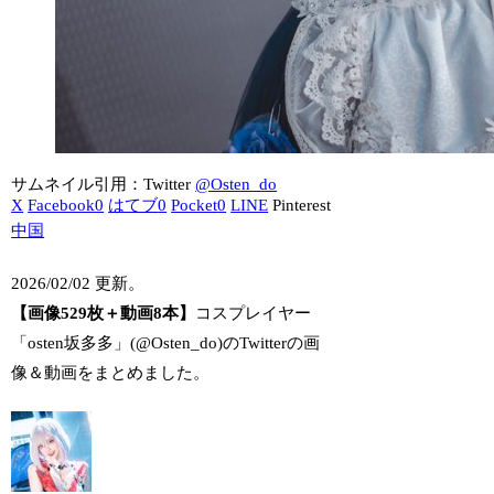
サムネイル引用：Twitter
@Osten_do
X
Facebook
0
はてブ
0
Pocket
0
LINE
Pinterest
中国
2026/02/02 更新。
【画像529枚＋動画8本】
コスプレイヤー
「osten坂多多」(@Osten_do)のTwitterの画
像＆動画をまとめました。