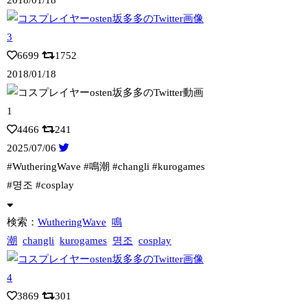
2018/01/18
6699
1752
2018/01/18
4466
241
2025/07/06
#WutheringWave #鳴潮 #changli #kurogames
#
명조 #cosplay
検索：
WutheringWave
鳴
潮
changli
kurogames
명조
cosplay
3869
301