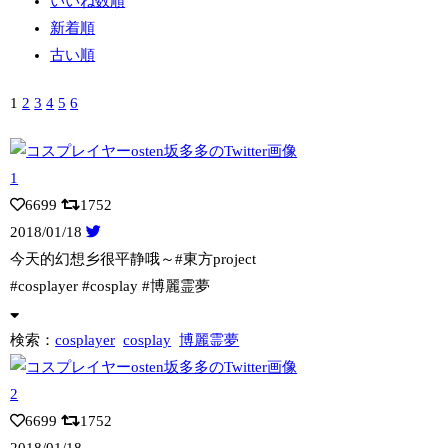
いいね数順
新着順
古い順
1
2
3
4
5
6
6699
1752
2018/01/18
今天的幻想乡很平静哦～#東方project
#cosplayer #cospla
y #博麗霊夢
検索：
cosplayer
cosplay
博麗霊夢
6699
1752