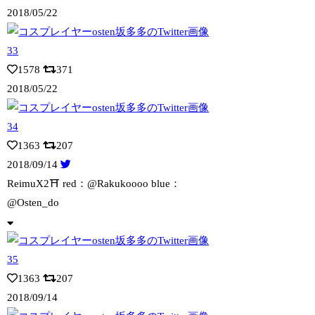
2018/05/22
1578
371
2018/05/22
1363
207
2018/09/14
ReimuX2⛩️ red：@Rakukoooo blue：
@Osten_d
o
1363
207
2018/09/14