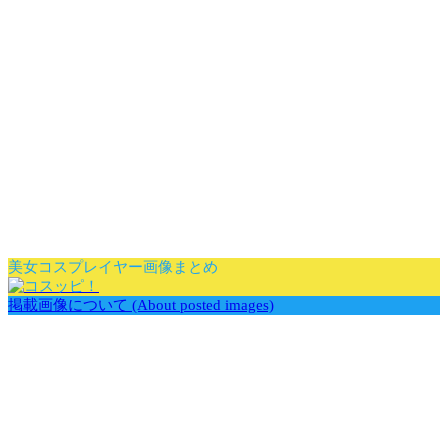
美女コスプレイヤー画像まとめ
掲載画像について (About posted images)