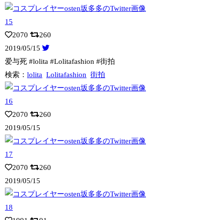
2070
260
2019/05/15
爱与死 #lolita #Lolitafashion #街拍
検索：
lolita
Lolitafashion
街拍
2070
260
2019/05/15
2070
260
2019/05/15