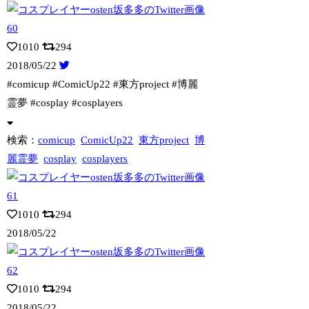
1010
294
2018/05/22
#comicup #ComicUp22 #東方project #博麗
霊夢 #co
splay #cosplayers
検索：
comicup
ComicUp22
東方project
博
麗霊夢
cosplay
cosplayers
1010
294
2018/05/22
1010
294
2018/05/22