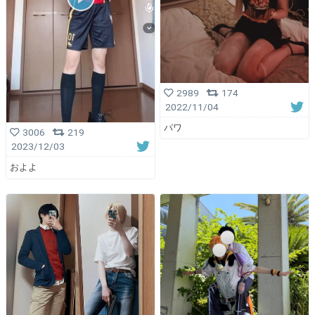
2989
174
2022/11/04
パワ
3006
219
2023/12/03
およよ