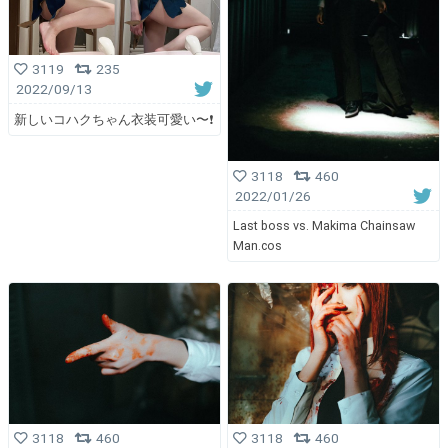
3119
235
2022/09/13
新しいコハクちゃん衣装可愛い〜❗️
3118
460
2022/01/26
Last boss vs. Makima Chainsaw
Man.cos
3118
460
3118
460