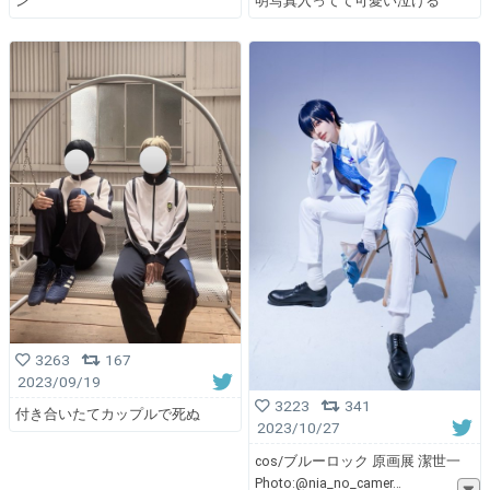
ン
明写真入ってて可愛い泣ける
3263
167
2023/09/19
3223
341
付き合いたてカップルで死ぬ
2023/10/27
cos/ブルーロック 原画展 潔世一
Photo:@nia_no_camer