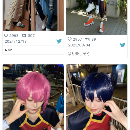
2968
307
2957
89
2024/12/13
2025/08/04
🍌🐟
ばり楽しそう