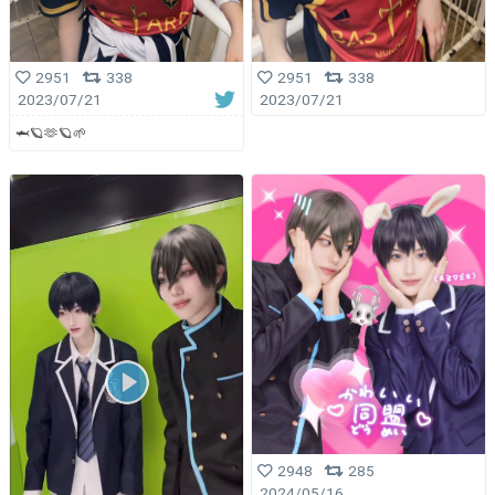
2951
338
2951
338
2023/07/21
2023/07/21
🦈🪐🫶🪐🌱
2948
285
2024/05/16