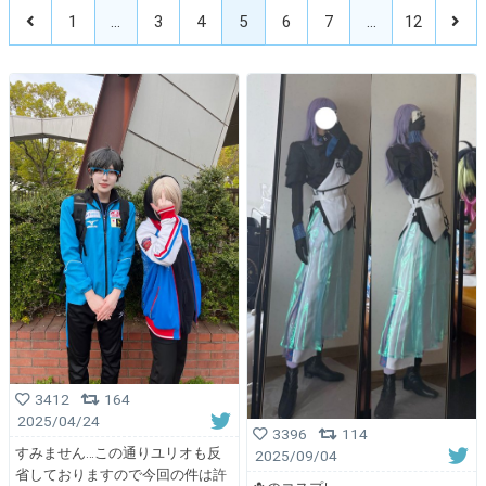
1
…
3
4
5
6
7
…
12
3412
164
2025/04/24
3396
114
すみません…この通りユリオも反
2025/09/04
省しておりますので今回の件は許