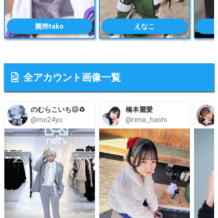
菌烨tako
えなこ
全アカウント画像一覧
のむらこいち☹️♻️
橋本麗愛
@mo24yu
@rena_hashi