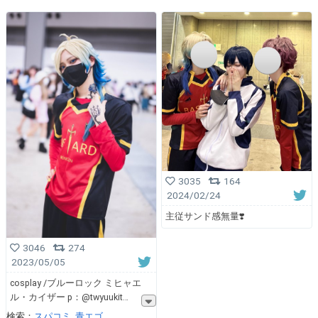
3035
164
2024/02/24
主従サンド感無量❣️
3046
274
2023/05/05
cosplay /ブルーロック ミヒャエ
ル・カイザー p：@twyuukit
検索：
スパコミ
青エゴ