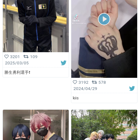
3201
109
2025/03/05
勝生勇利選手❗️
3192
578
2024/04/29
kiis