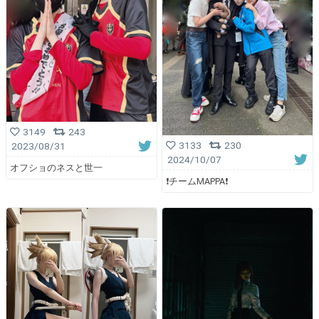
3149
243
3133
230
2023/08/31
2024/10/07
オフショのネスと世一
❗️チームMAPPA❗️