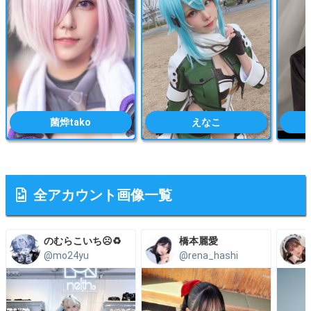
菌烨tako
えなこ
全アカウント画像一覧
のむらこいち☹️♻️
橋本麗愛
@mo24yu
@rena_hashi