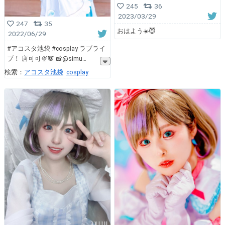
245
36
2023/03/29
247
35
おはよう☀️😈
2022/06/29
#アコスタ池袋 #cosplay ラブライ
ブ！ 唐可可🍨🐼 📸@simu
検索：
アコスタ池袋
cosplay