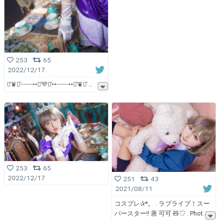
253
65
2022/12/17
⋆͛♛︎⋆͛┈┈┈••⋆͛💜⋆͛••┈┈┈••⋆͛♛︎⋆͛
253
65
2022/12/17
251
43
2021/08/11
コスプレ✰*。 . ラブライブ！スー
パースター!! 唐 可可 🧸♡ . Phot