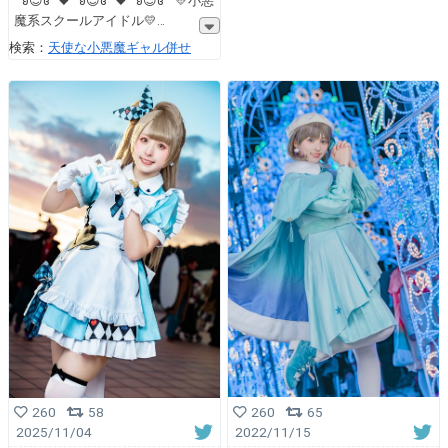
˙˚ʚ😈ɞ˚˙🖤˙˚ʚ😈ɞ˚˙🖤˙˚ʚ😈ɞ˚˙ 💛小悪
魔系スクールアイドル💛
検索：
天使な小悪魔ギャル併せ
260
65
260
58
2022/11/15
2025/11/04