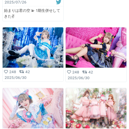
2025/07/26
始まりは君の空 💫 1期生併せして
きた✌️
248
42
248
42
2025/06/30
2025/06/30