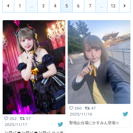
1
…
3
4
5
6
7
…
12
260
47
2025/11/16
262
57
聖地お台場にかすみん登場☆
2025/11/17