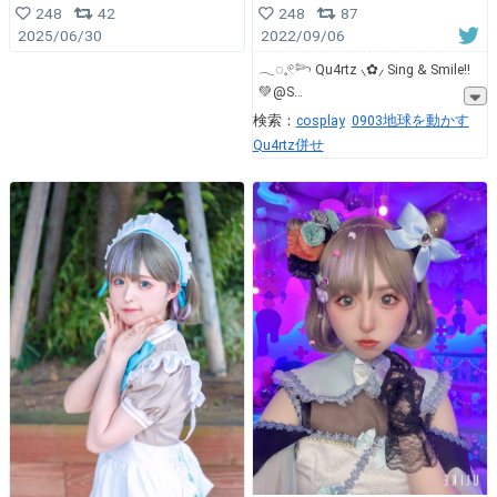
248
42
248
87
2025/06/30
2022/09/06
𓂃◌𓈒𓏲𓆸 Qu4rtz ⸜✿⸝‍ Sing & Smile!!
💚@S
検索：
cosplay
0903地球を動かす
Qu4rtz併せ