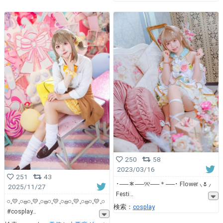
250
58
2023/03/16
251
43
･──＊──୨୧──＊──･ Flower ⸜🌷︎⸝‍
2025/11/27
Festi
𓏸𓈒💛𓈒𓏸𓐍𓏸𓈒💛𓈒𓏸𓐍𓏸𓈒💛𓈒𓏸𓐍𓏸𓈒💛𓈒𓏸𓐍𓏸𓈒💛𓈒𓏸
検索：
cosplay
#cosplay