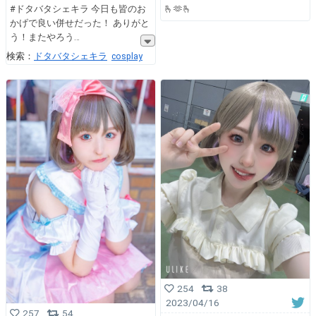
#ドタバタシェキラ 今日も皆のお
🫰🫶🫰
かげで良い併せだった！ ありがと
う！またやろう
検索：
ドタバタシェキラ
cosplay
254
38
2023/04/16
257
54