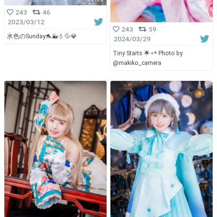
243
46
2023/03/12
243
59
水色のSunday🐬🐳💧💦💎
2024/03/29
Tiny Starts 🌟⋆꙳ Photo by
@makiko_camera