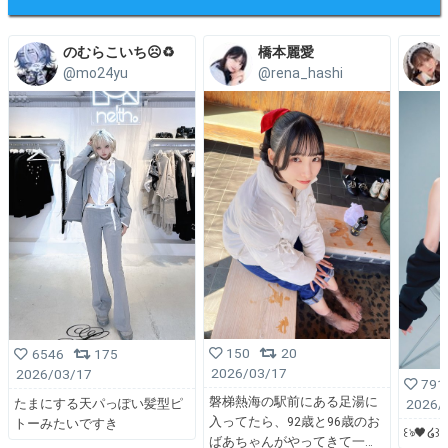
のむらこいち☹️♻️
橋本麗愛
@mo24yu
@rena_hashi
150
20
6546
175
2026/03/17
2026/03/17
791
磐梯熱海の駅前にある足湯に
2026/
たまにする天パっぽい髪型ピ
入ってたら、92歳と96歳のお
トーみたいですき
꒰ঌ🖤໒꒱
ばあちゃんがやってきて一