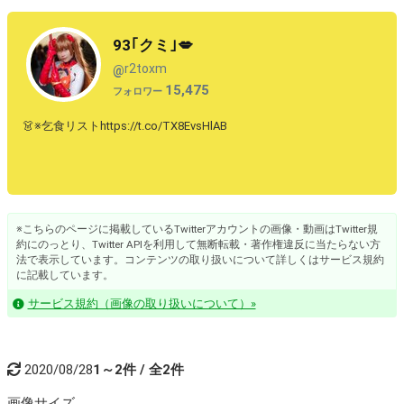
93｢クミ｣💋
r2toxm
@
15,475
フォロワー
👗※乞食リストhttps://t.co/TX8EvsHlAB
※こちらのページに掲載しているTwitterアカウントの画像・動画はTwitter規
約にのっとり、Twitter APIを利用して無断転載・著作権違反に当たらない方
法で表示しています。コンテンツの取り扱いについて詳しくはサービス規約
に記載しています。
サービス規約（画像の取り扱いについて）»
2020/08/28
1～2件 / 全2件
画像
サイズ