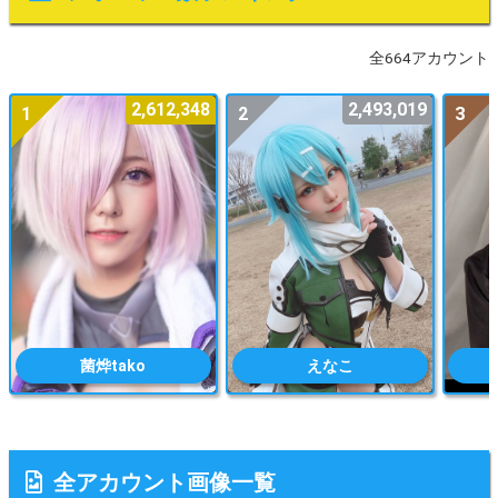
全664アカウント
2,612,348
2,493,019
1
2
3
菌烨tako
えなこ
全アカウント画像一覧