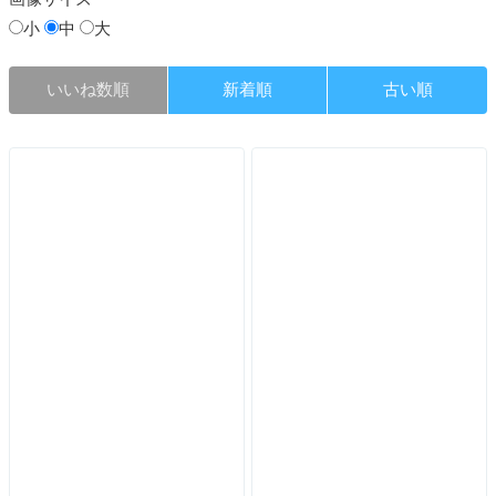
小
中
大
いいね数順
新着順
古い順