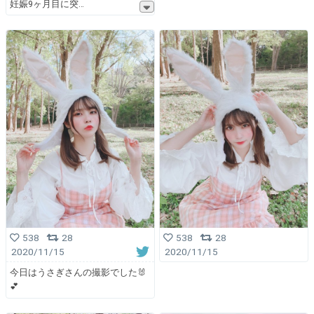
妊娠9ヶ月目に突
538
28
538
28
2020/11/15
2020/11/15
今日はうさぎさんの撮影でした🐰
💕