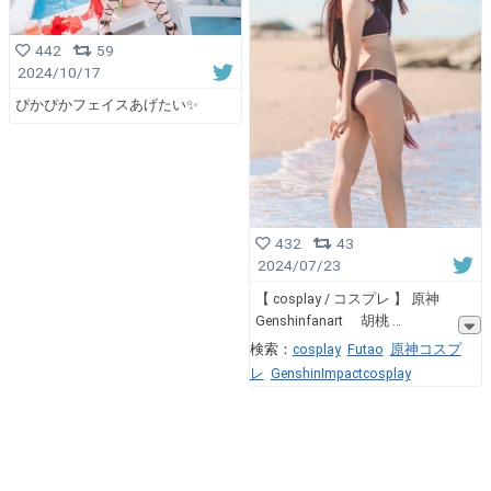
442
59
2024/10/17
ぴかぴかフェイスあげたい✨
432
43
2024/07/23
【 cosplay / コスプレ 】 原神
Genshinfanart 胡桃
検索：
cosplay
Futao
原神コスプ
レ
GenshinImpactcosplay