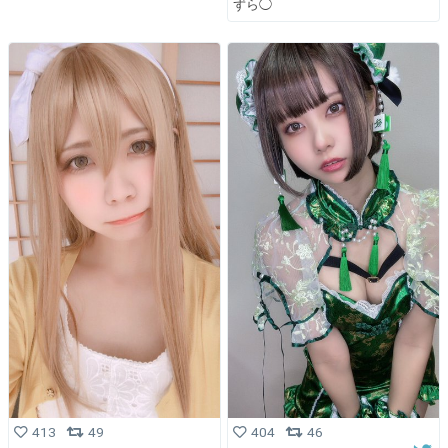
ずら◯
413
49
404
46