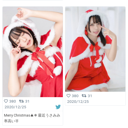
380
31
380
31
2020/12/25
2020/12/25
Merry Christmas🎄❄ 最近うさみみ
率高い🐰