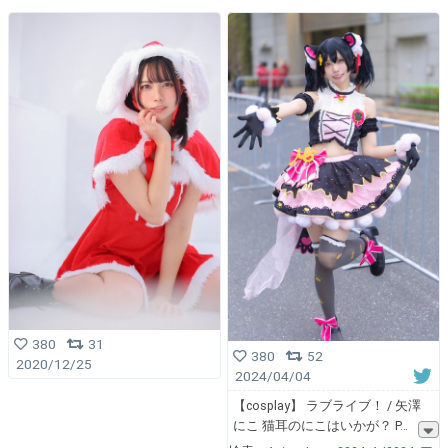
380
31
380
52
2020/12/25
2024/04/04
【cosplay】 ラブライブ！ / 矢澤
にこ 猫耳のにこはいかが？ P