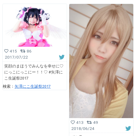
415
86
2017/07/22
笑顔のまほうでみんなを幸せに♡
にっこにっこにー！！♡ #矢澤に
こ生誕祭2017
検索：
矢澤にこ生誕祭2017
413
49
2018/06/24