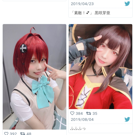
2019/04/23
「素敵！💕」 黒咲芽亜
384
35
2019/08/04
ふふふっ
392
48