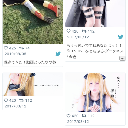
420
112
2017/03/12
もうっ鈍いですねあなたはっ！！
425
74
💦 ToLOVEる-とらぶる-ダークネス
2019/08/05
/ 金色
保存できた！動画とったやつ👍
420
112
2017/03/12
420
112
2017/03/12