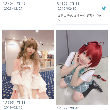
404
46
395
33
2023/12/27
2019/02/16
コテコテのロリータで遊んでき
た！
395
33
2019/02/16
392
48