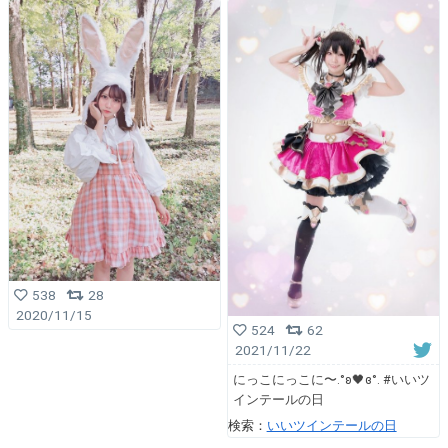
538
28
2020/11/15
524
62
2021/11/22
にっこにっこに〜.°ʚ🖤ɞ°. #いいツ
インテールの日
検索：
いいツインテールの日