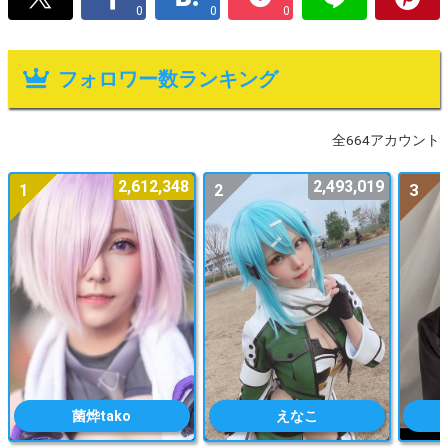
0
0
0
フォロワー数ランキング
全664アカウント
2,612,348
2,493,019
1
2
3
菌烨tako
えなこ