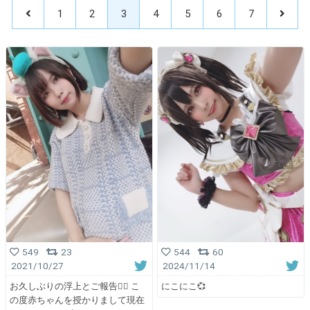
1
2
3
4
5
6
7
549
23
544
60
2021/10/27
2024/11/14
お久しぶりの浮上とご報告🙇‍♀ こ
にこにこ💞
の度赤ちゃんを授かりまして現在