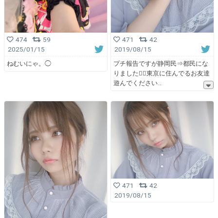
471
42
474
59
2019/08/15
2025/01/15
プチ報告ですが静岡民⇒都民にな
ねむいにゃ。◯
りました🙆‍♀️東京に住んでるお友達
遊んでください
471
42
2019/08/15