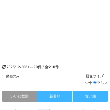
2025/12/30
61～90件 / 全210件
画像
サイズ
動画のみ
小
中
大
いいね数順
新着順
古い順