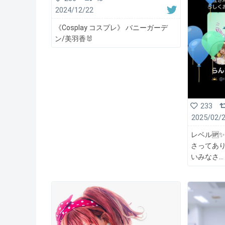
2024/12/22
《Cosplay コスプレ》 バニーガーデ
ン/美羽香🐰
233
2025/02/
レベル🆙
さってあり
いみなさ