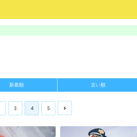
新着順
古い順
2
3
4
5