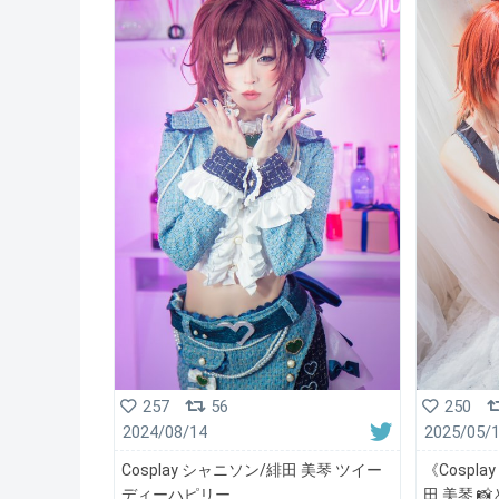
250
257
56
2025/05/
2024/08/14
《Cospl
Cosplay シャニソン/緋田 美琴 ツイー
田 美琴 
ディーハピリー