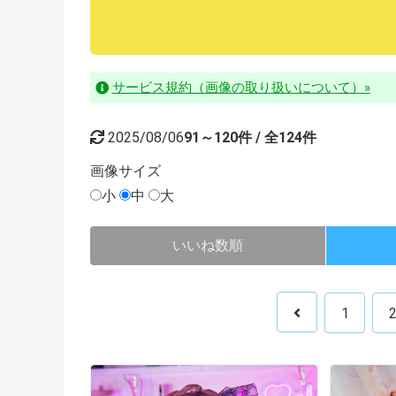
サービス規約（画像の取り扱いについて）»
2025/08/06
91～120件 / 全124件
画像
サイズ
小
中
大
いいね数順
1