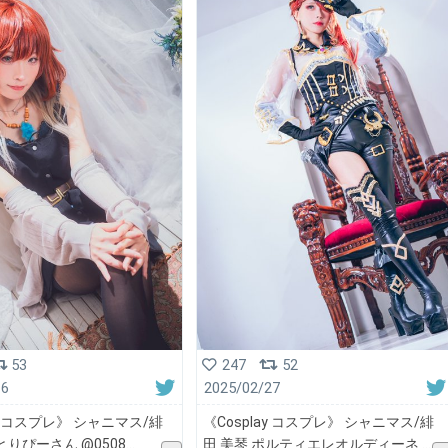
53
247
52
16
2025/02/27
ay コスプレ》 シャニマス/緋
《Cosplay コスプレ》 シャニマス/緋
とりぴーさん @0508
田 美琴 ポルティエレオルディーネ