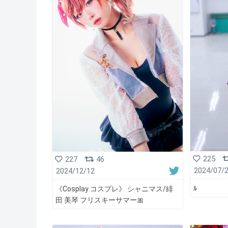
225
227
46
2024/07/
2024/12/12
ﾙ
《Cosplay コスプレ》 シャニマス/緋
田 美琴 フリスキーサマー🎀