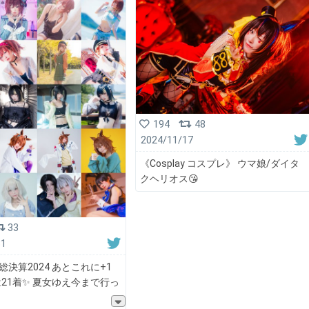
194
48
2024/11/17
《Cosplay コスプレ》 ウマ娘/ダイタ
クヘリオス😘
33
31
総決算2024 あとこれに+1
21着✨ 夏女ゆえ今まで行っ