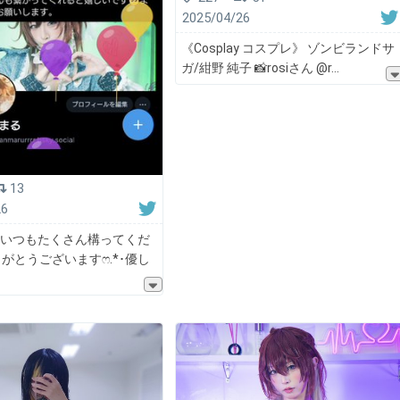
2025/04/26
《Cosplay コスプレ》 ゾンビランドサ
ガ/紺野 純子 📸rosiさん @r
13
26
✨いつもたくさん構ってくだ
がとうございますෆ.*･優し