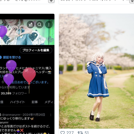
227
51