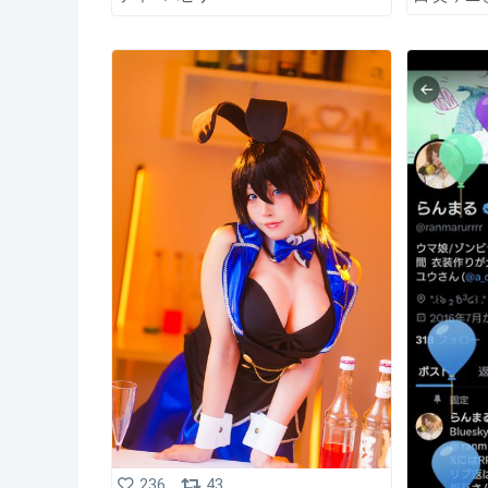
236
43