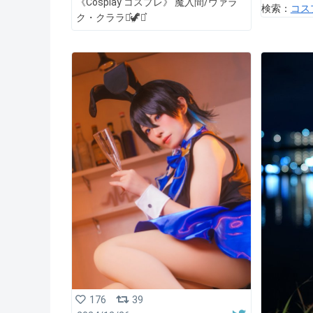
《Cosplay コスプレ》 魔入間/ウァラ
検索：
コス
ク・クララ⋆͛🦖⋆͛
176
39