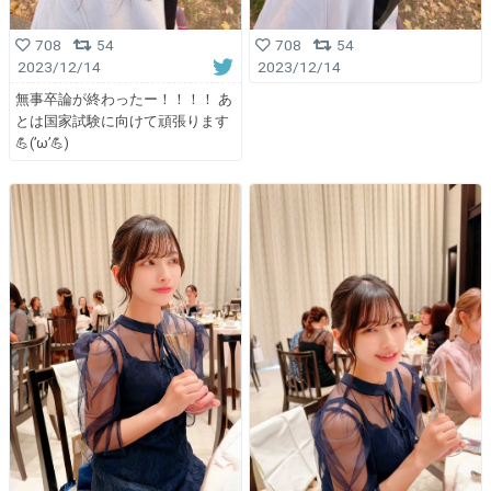
708
54
708
54
2023/12/14
2023/12/14
無事卒論が終わったー！！！！ あ
とは国家試験に向けて頑張ります
💪(’ω’💪)