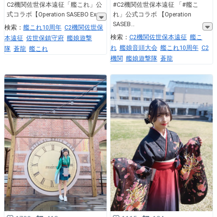
C2機関佐世保本遠征「艦これ」公
#C2機関佐世保本遠征 「#艦こ
式コラボ【Operation SASEBO Ex
れ」公式コラボ 【Operation
SASEB
検索：
艦これ10周年
C2機関佐世保
検索：
C2機関佐世保本遠征
艦こ
本遠征
佐世保鎮守府
艦娘遊撃
れ
艦娘音頭大会
艦これ10周年
C2
隊
蒼龍
艦これ
機関
艦娘遊撃隊
蒼龍