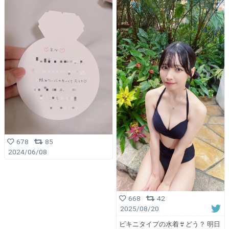
678
85
2024/06/08
668
42
2025/08/20
ビキニタイプの水着👙どう？ 明日