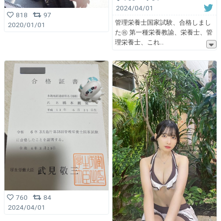
2024/04/01
818
97
管理栄養士国家試験、合格しまし
2020/01/01
た㊗️ 第一種栄養教諭、栄養士、管
理栄養士、これ
760
84
2024/04/01