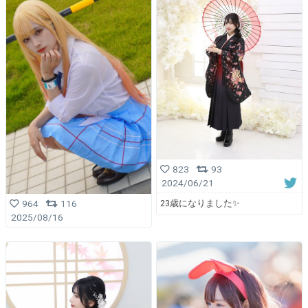
823
93
2024/06/21
23歳になりました✨️
964
116
2025/08/16