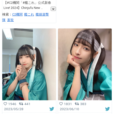
【#C2機関「#艦これ」公式新春
Live! 2024】Chinjufu New
検索：
C2機関
艦これ
艦娘遊撃
隊
蒼龍
1946
441
1831
383
2023/05/28
2023/06/10