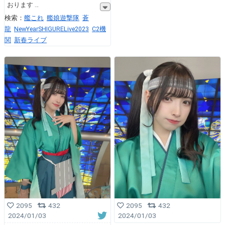
おります
検索：
艦これ
艦娘遊撃隊
蒼
龍
NewYearSHIGURELive2023
C2機
関
新春ライブ
2095
432
2095
432
2024/01/03
2024/01/03