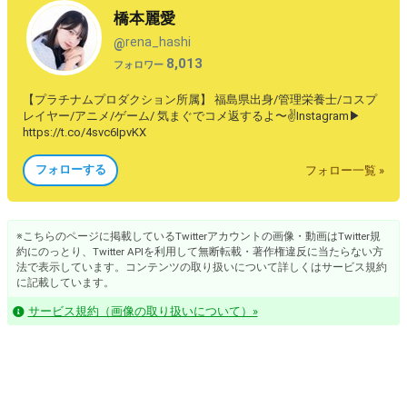
橋本麗愛
rena_hashi
@
8,013
フォロワー
【プラチナムプロダクション所属】 福島県出身/管理栄養士/コスプ
レイヤー/アニメ/ゲーム/ 気まぐでコメ返するよ〜✌️Instagram▶
https://t.co/4svc6IpvKX
フォローする
フォロー一覧 »
※こちらのページに掲載しているTwitterアカウントの画像・動画はTwitter規
約にのっとり、Twitter APIを利用して無断転載・著作権違反に当たらない方
法で表示しています。コンテンツの取り扱いについて詳しくはサービス規約
に記載しています。
サービス規約（画像の取り扱いについて）»