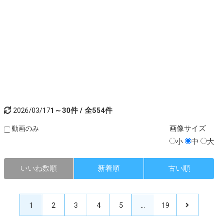
2026/03/17
1～30件 / 全554件
画像
サイズ
動画のみ
小
中
大
いいね数順
新着順
古い順
1
2
3
4
5
…
19