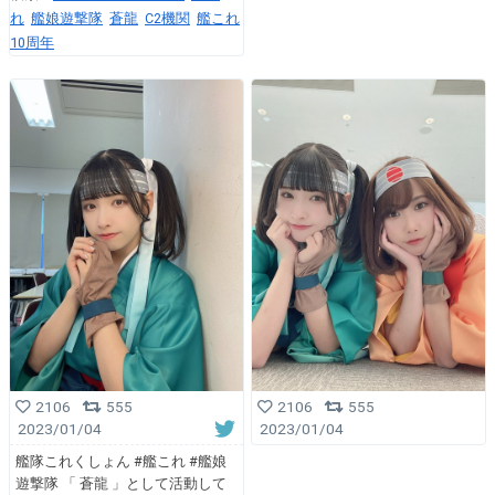
れ
艦娘遊撃隊
蒼龍
C2機関
艦これ
10周年
2106
555
2106
555
2023/01/04
2023/01/04
艦隊これくしょん #艦これ #艦娘
遊撃隊 「 蒼龍 」として活動して