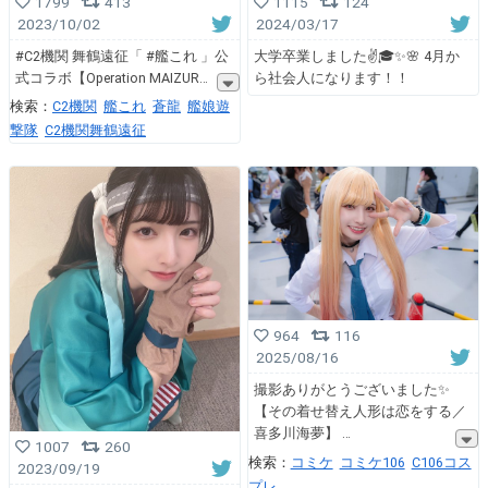
1799
413
1115
124
2023/10/02
2024/03/17
#C2機関 舞鶴遠征「 #艦これ 」公
大学卒業しました✌🎓✨🌸 4月か
式コラボ【Operation MAIZUR
ら社会人になります！！
検索：
C2機関
艦これ
蒼龍
艦娘遊
撃隊
C2機関舞鶴遠征
964
116
2025/08/16
撮影ありがとうございました✨️
【その着せ替え人形は恋をする／
喜多川海夢】
1007
260
検索：
コミケ
コミケ106
C106コス
2023/09/19
プレ