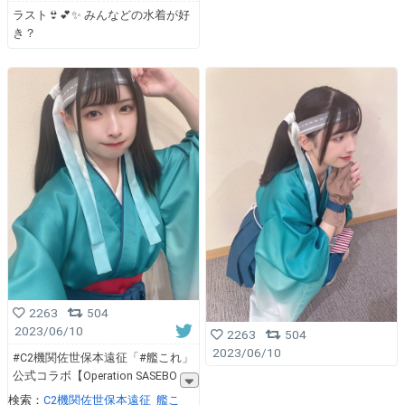
ラスト👙💕✨ みんなどの水着が好
き？
2263
504
2023/06/10
2263
504
2023/06/10
#C2機関佐世保本遠征「#艦これ」
公式コラボ【Operation SASEBO
検索：
C2機関佐世保本遠征
艦こ