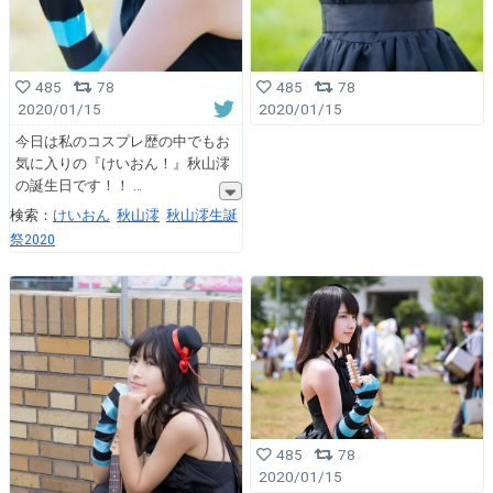
485
78
485
78
2020/01/15
2020/01/15
今日は私のコスプレ歴の中でもお
気に入りの『けいおん！』秋山澪
の誕生日です！！
検索：
けいおん
秋山澪
秋山澪生誕
祭2020
485
78
2020/01/15