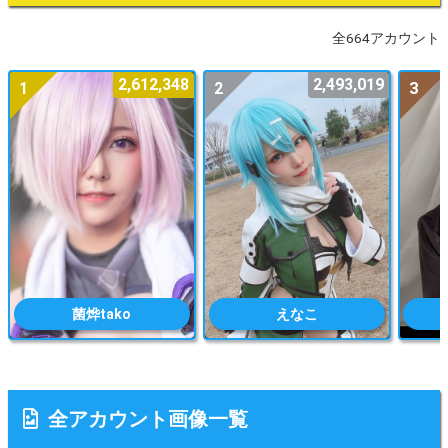
全664アカウント
2,612,348
2,493,019
1
2
3
菌烨tako
えなこ
全アカウント画像一覧