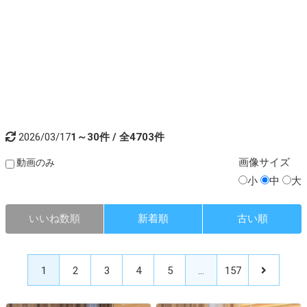
2026/03/17
1～30件 / 全4703件
画像
サイズ
動画のみ
小
中
大
いいね数順
新着順
古い順
1
2
3
4
5
…
157