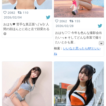
2082
110
2026/02/04
2062
155
おはち🖤 苦手な真正面＼( ’ω’)/ 人
2026/02/28
間の顔ほんとに右と左で顔変わる
おはち♡♡ 今年も色んな撮影会出
😄
たいっ☀️ そしてどんな衣装で撮り
たいとかも案
検索：
いいなと思ったらRPといい
ね