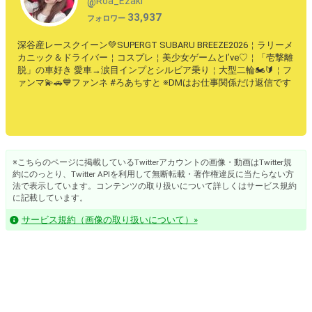
Roa_Ezaki
@
33,937
フォロワー
深谷産レースクイーン💚SUPERGT SUBARU BREEZE2026￤ラリーメ
カニック＆ドライバー￤コスプレ￤美少女ゲームとI’ve♡￤「壱撃離
脱」の車好き 愛車→涙目インプとシルビア乗り￤大型二輪🏍🔰￤フ
ァンマ💫🚗💙ファンネ #ろあちすと ※DMはお仕事関係だけ返信です
※こちらのページに掲載しているTwitterアカウントの画像・動画はTwitter規
約にのっとり、Twitter APIを利用して無断転載・著作権違反に当たらない方
法で表示しています。コンテンツの取り扱いについて詳しくはサービス規約
に記載しています。
サービス規約（画像の取り扱いについて）»