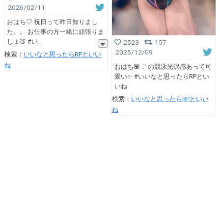
2026/02/11
おはち♡ 祝日って昨日知りまし
た。。 お仕事の方一緒に頑張りま
しょ🍑 #い
2523
157
2025/12/09
検索：
いいなと思ったらRPといい
ね
おはち💟 この競泳光沢感あって可
愛い✨️ #いいなと思ったらRPとい
いね
検索：
いいなと思ったらRPといい
ね