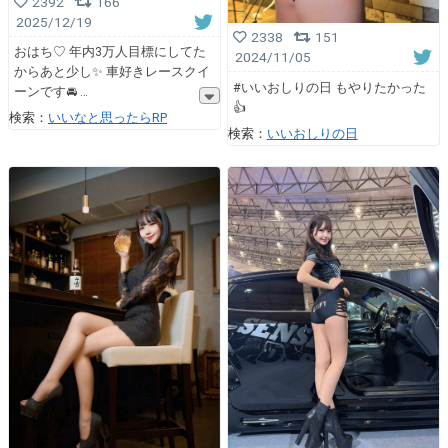
2392
166
2025/12/19
2338
151
おはち♡ 年内3万人目標にしてた
2024/11/05
からあと少し✨️ 車好きレースクイ
#いいおしりの日 もやりたかった
ーンです🚘
👍
検索：
いいなと思ったらRP
検索：
いいおしりの日