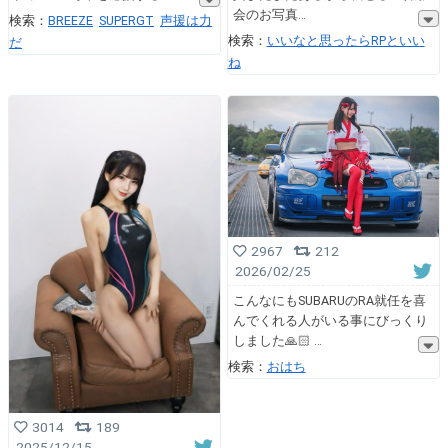
会のお写真
検索：
BREEZE
SUPERGT
声援は力
検索：
いいなと思ったらRPといい
だ
ね
2967
212
2026/02/25
こんなにもSUBARUのRA就任を喜
んでくれる人がいる事にびっくり
しました🙏🏻
検索：
おはち
3014
189
2025/12/15