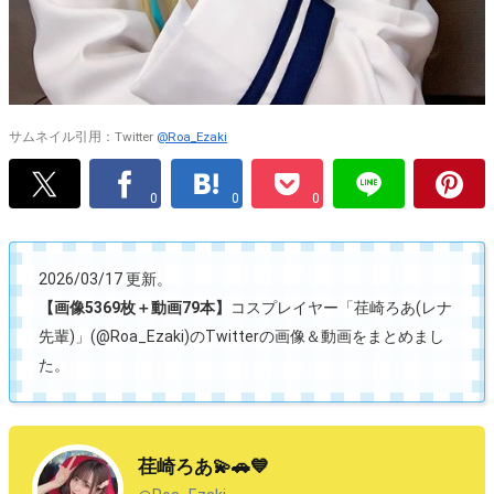
サムネイル引用：Twitter
@Roa_Ezaki
0
0
0
2026/03/17 更新。
【画像5369枚＋動画79本】
コスプレイヤー「荏崎ろあ(レナ
先輩)」(@Roa_Ezaki)のTwitterの画像＆動画をまとめまし
た。
荏崎ろあ💫🚗💙