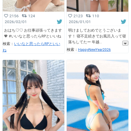
2156
124
2123
110
2026/02/01
2026/01/01
おはち♡♡ お仕事頑張ってきます
明けましておめでとうございま
💖 #いいなと思ったらRPといいね
す！ 寝不足続きでお風呂入って寝
落ちしてたー 年越
検索：
いいなと思ったらRPといい
検索：
HappyNewYear2026
ね