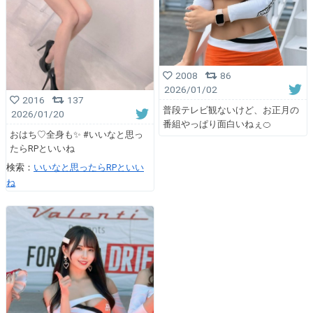
2008
86
2026/01/02
2016
137
普段テレビ観ないけど、お正月の
2026/01/20
番組やっぱり面白いねぇ🍊
おはち♡全身も✨️ #いいなと思っ
たらRPといいね
検索：
いいなと思ったらRPといい
ね