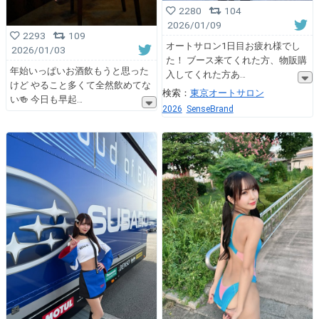
2280
104
2026/01/09
2293
109
オートサロン1日目お疲れ様でし
2026/01/03
た！ ブース来てくれた方、物販購
年始いっぱいお酒飲もうと思った
入してくれた方あ
けど やること多くて全然飲めてな
検索：
東京オートサロン
い🍻 今日も早起
2026
SenseBrand