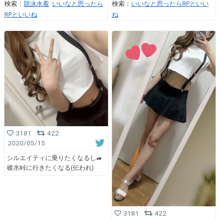
検索：
競泳水着
いいなと思ったら
検索：
いいなと思ったらRPといい
RPといいね
ね
3181
422
2020/05/15
シルエイティに乗りたくなるし🚙
碓氷峠に行きたくなる(伝われ)
3181
422