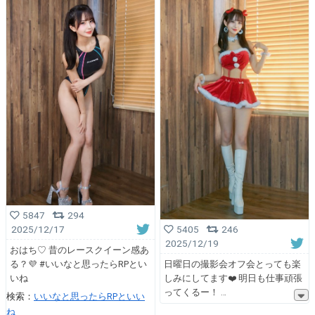
5847
294
2025/12/17
5405
246
2025/12/19
おはち♡ 昔のレースクイーン感あ
る？💜 #いいなと思ったらRPとい
日曜日の撮影会オフ会とっても楽
いね
しみにしてます❤️ 明日も仕事頑張
ってくるー！
検索：
いいなと思ったらRPといい
ね