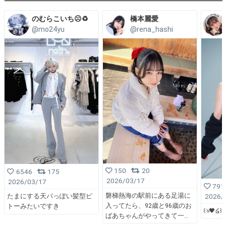
のむらこいち☹️♻️
橋本麗愛
@mo24yu
@rena_hashi
150
20
6546
175
2026/03/17
2026/03/17
791
磐梯熱海の駅前にある足湯に
2026/
たまにする天パっぽい髪型ピ
入ってたら、92歳と96歳のお
トーみたいですき
꒰ঌ🖤໒꒱
ばあちゃんがやってきて一