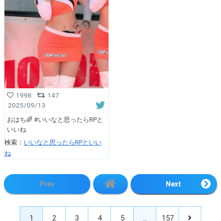
1998
147
2025/09/13
おはち🌈 #いいなと思ったらRPと
いいね
検索：
いいなと思ったらRPといい
ね
Prev
Next
1
2
3
4
5
…
157