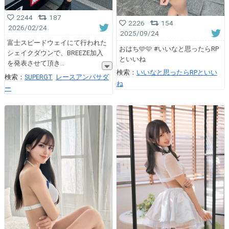
2244
187
2226
154
2026/02/24
2025/09/24
富士スピードウェイにて行われた
おはち🩵🩷 #いいなと思ったらRP
シェイクダウンで、BREEZE加入
といいね
を発表させて頂き
検索：
いいなと思ったらRPといい
検索：
SUPERGT
レースアンバサダ
ね
ー