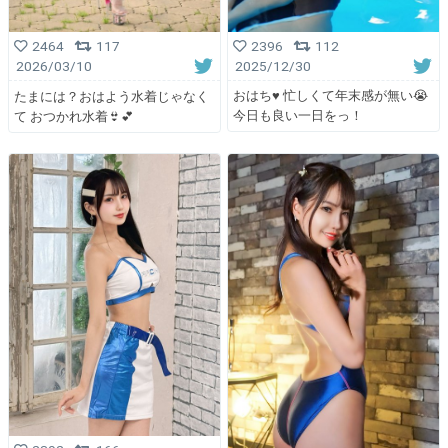
2396
112
2464
117
2025/12/30
2026/03/10
おはち♥ 忙しくて年末感が無い😭
たまには？おはよう水着じゃなく
今日も良い一日をっ！
て おつかれ水着👙💕