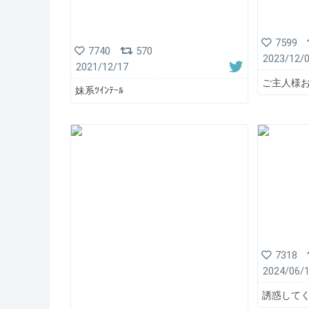
7599
7740
570
2023/12/
2021/12/17
ご主人様
妹系ﾂｲﾝﾃｰﾙ
7318
2024/06/
誘惑して