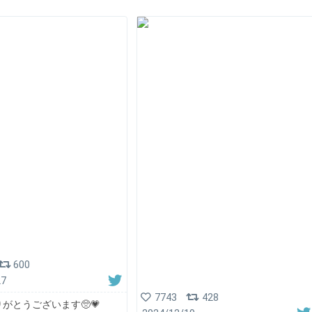
600
27
7743
428
りがとうございます🥺💗