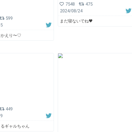
7548
475
2024/08/24
599
まだ寝ないでね🖤
05
おかえり〜♡
449
19
くるギャルちゃん