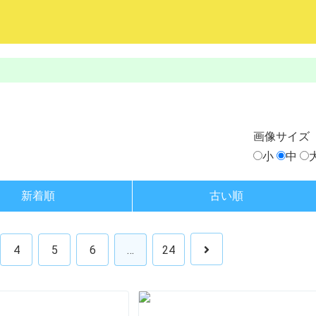
画像
サイズ
小
中
新着順
古い順
4
5
6
…
24