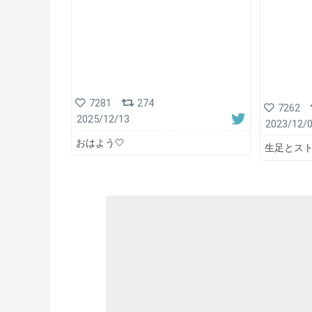
7281
274
7262
2025/12/13
2023/12/
おはよう🤍
生足とスト