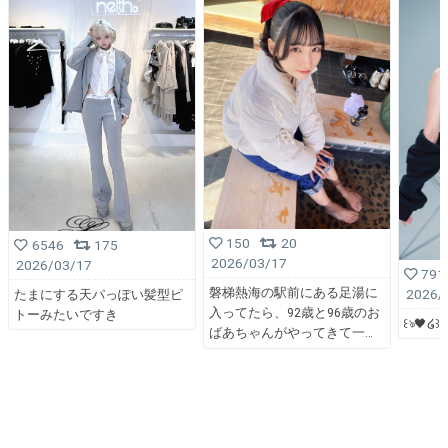
150
20
6546
175
2026/03/17
2026/03/17
791
磐梯熱海の駅前にある足湯に
2026/
たまにする天パっぽい髪型ピ
入ってたら、92歳と96歳のお
トーみたいですき
꒰ঌ🖤໒꒱
ばあちゃんがやってきて一