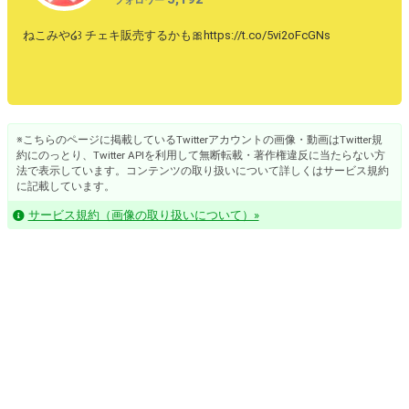
フォロワー
ねこみや໒꒱ チェキ販売するかも🎀https://t.co/5vi2oFcGNs
※こちらのページに掲載しているTwitterアカウントの画像・動画はTwitter規
約にのっとり、Twitter APIを利用して無断転載・著作権違反に当たらない方
法で表示しています。コンテンツの取り扱いについて詳しくはサービス規約
に記載しています。
サービス規約（画像の取り扱いについて）»