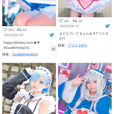
381
36
2025/04/12
392
68
まどかでいてるよん🎀 #アコスタ
2023/06/20
ATC
Happy Birthday Gura 🔱💙
検索：
アコスタATC
#GuraBirthday202
検索：
GuraBirthday2023