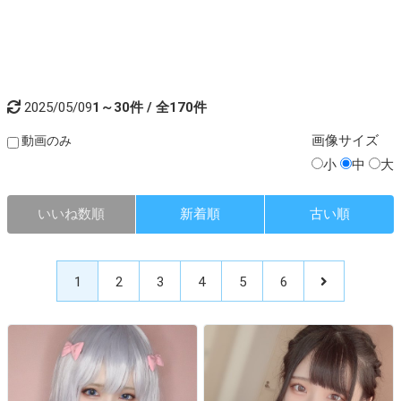
2025/05/09
1～30件 / 全170件
画像
サイズ
動画のみ
小
中
大
いいね数順
新着順
古い順
1
2
3
4
5
6