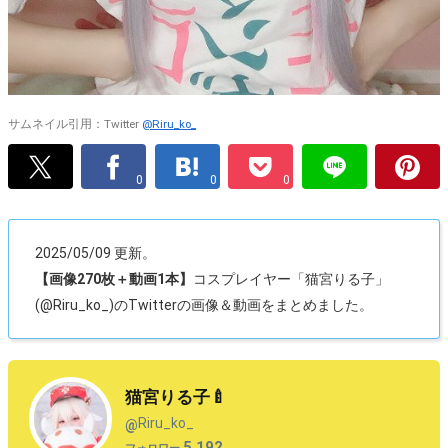
サムネイル引用：Twitter
@Riru_ko_
0
0
0
2025/05/09 更新。
【画像270枚＋動画1本】
コスプレイヤー「猫宮りる子」
(@Riru_ko_)のTwitterの画像＆動画をまとめました。
猫宮りる子🍼
Riru_ko_
@
5,192