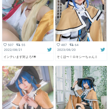
507
55
487
64
2022/08/21
2023/08/20
インテいます対よろ‼️🌟
そくほ〜！ロキシーちゃん💧