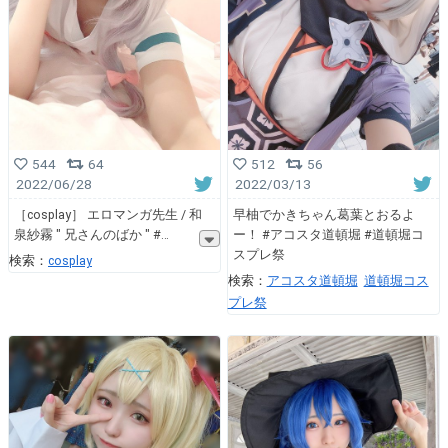
544
64
512
56
2022/06/28
2022/03/13
［cosplay］ エロマンガ先生 / 和
早柚でかきちゃん葛葉とおるよ
泉紗霧 ″ 兄さんのばか ″ #
ー！ #アコスタ道頓堀 #道頓堀コ
スプレ祭
検索：
cosplay
検索：
アコスタ道頓堀
道頓堀コス
プレ祭