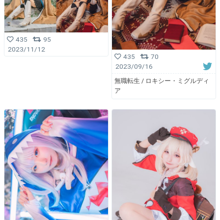
435
95
2023/11/12
435
70
2023/09/16
無職転生 / ロキシー・ミグルディ
ア