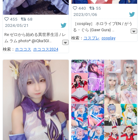
440
55
2023/01/06
455
68
［cosplay］ ホロライブEN / がう
2024/05/21
る・ぐら (Gawr Gura)
Re:ゼロから始める異世界生活 / レ
検索：
コスプレ
cosplay
ム ラム photo* @iQka5GI
検索：
ホココス
ホココス2024