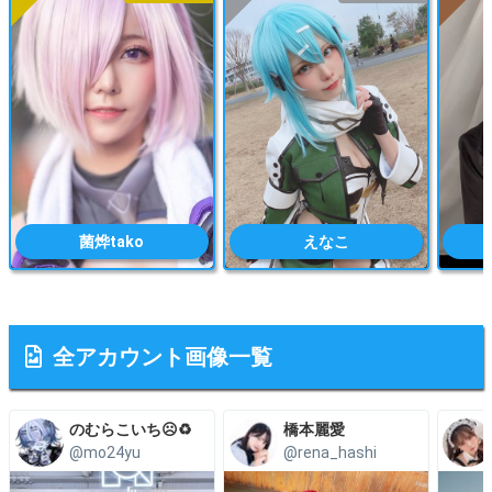
菌烨tako
えなこ
全アカウント画像一覧
のむらこいち☹️♻️
橋本麗愛
@mo24yu
@rena_hashi