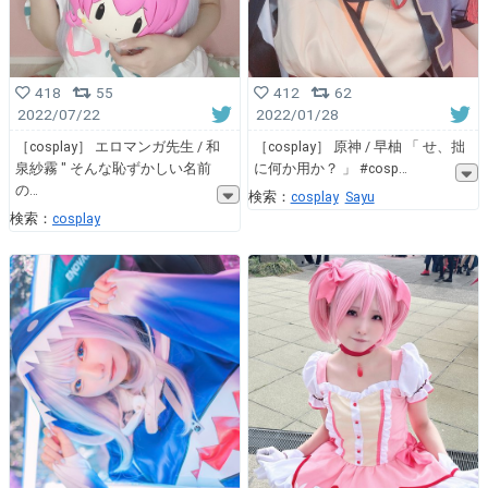
418
55
412
62
2022/07/22
2022/01/28
［cosplay］ エロマンガ先生 / 和
［cosplay］ 原神 / 早柚 「 せ、拙
泉紗霧 ″ そんな恥ずかしい名前
に何か用か？ 」 #cosp
の
検索：
cosplay
Sayu
検索：
cosplay