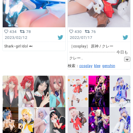
434
78
430
76
2023/02/12
2022/07/17
Shark–girl Idol 🦈
［cosplay］ 原神 / クレー
┈┈┈┈┈┈┈┈┈┈┈┈ 今日も
クレー
検索：
cosplay
klee
genshin