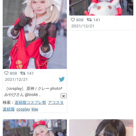
808
141
2021/12/21
808
141
2021/12/21
［cosplay］ 原神 / クレー photo*
みやびさん @tnsk6
検索：
道頓堀コスプレ祭
アコスタ
道頓堀
cosplay
klee