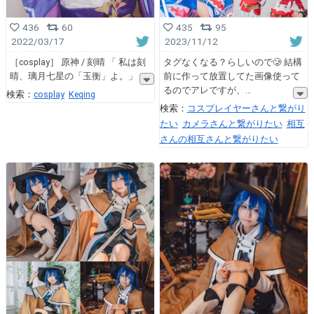
436
60
435
95
2022/03/17
2023/11/12
［cosplay］ 原神 / 刻晴 「 私は刻
タグなくなる？らしいので🥲 結構
晴、璃月七星の「玉衡」よ。」
前に作って放置してた画像使って
るのでアレですが、
検索：
cosplay
Keqing
検索：
コスプレイヤーさんと繋がり
たい
カメラさんと繋がりたい
相互
さんの相互さんと繋がりたい