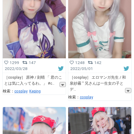
1299
147
1248
142
2022/03/28
2022/05/01
［cosplay］ 原神 / 刻晴 「 君のこ
［cosplay］ エロマンガ先生 / 和
とは気に入ってるわ。」 #c
泉紗霧 ″ 兄さんは一生女の子と
デ
検索：
cosplay
Keqing
検索：
cosplay