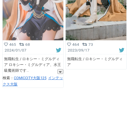
464
73
465
68
2023/09/17
2024/01/07
無職転生 / ロキシー・ミグルディ
無職転生 / ロキシー・ミグルディ
ア
ア ロキシー・ミグルディア、水王
級魔術師です
検索：
COMICCITY大阪125
インテッ
クス大阪