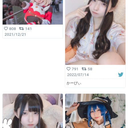
808
141
2021/12/21
791
58
2022/07/14
かーびぃ