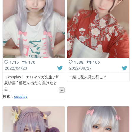
1715
170
1538
106
2022/04/23
2022/08/27
［cosplay］ エロマンガ先生 / 和
一緒に花火見に行こ？
泉紗霧 ″ 部屋を出たら負けだと
思
検索：
cosplay