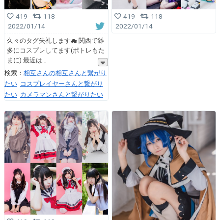
419
118
419
118
2022/01/14
2022/01/14
久々のタグ失礼します☁ 関西で雑
多にコスプレしてます(ポトレもた
まに) 最近は
検索：
相互さんの相互さんと繋がり
たい
コスプレイヤーさんと繋がり
たい
カメラマンさんと繋がりたい