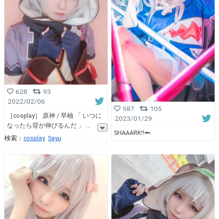
628
93
2022/02/06
587
105
［cosplay］ 原神 / 早柚 「 いつに
2023/01/29
なったら背が伸びるんだ 」
SHAAARK!!🦈
検索：
cosplay
Sayu