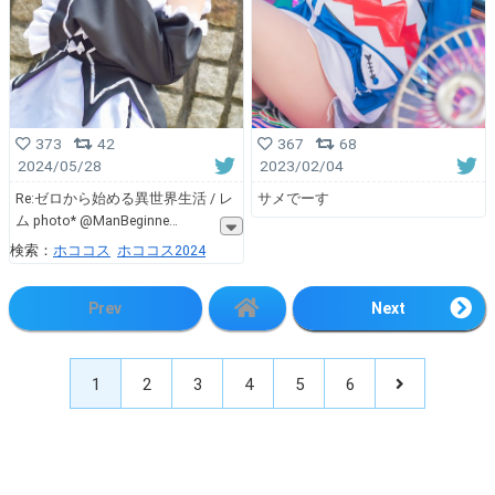
373
42
367
68
2024/05/28
2023/02/04
Re:ゼロから始める異世界生活 / レ
サメでーす
ム photo* @ManBeginne
検索：
ホココス
ホココス2024
Prev
Next
1
2
3
4
5
6