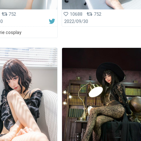
752
10688
752
30
2022/09/30
erie cosplay