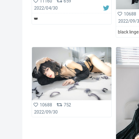
11160
659
2022/04/30
10688
👑
2022/09/
black ling
10688
752
2022/09/30