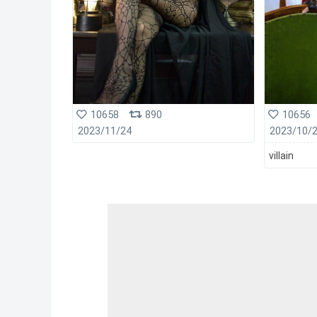
10658
890
10656
2023/11/24
2023/10/
villain