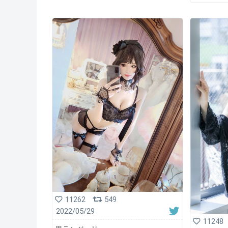
11262
549
2022/05/29
11248