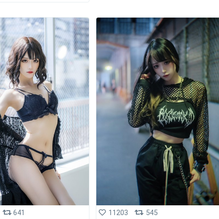
641
11203
545