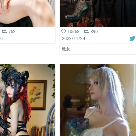
752
10658
890
30
2023/11/24
魔女