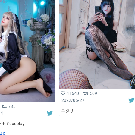
11640
509
2022/05/27
785
ニタリ...
04
✝️ #cosplay
lay