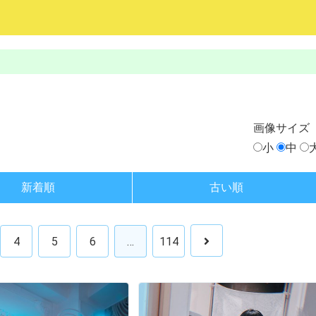
画像
サイズ
小
中
新着順
古い順
4
5
6
…
114