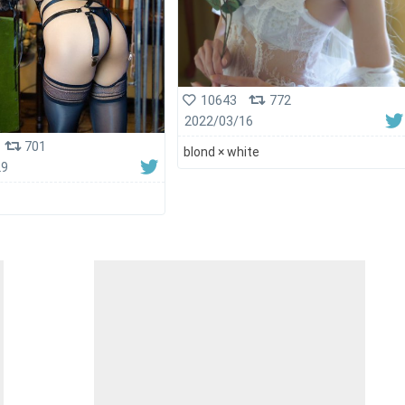
10643
772
2022/03/16
701
blond × white
29