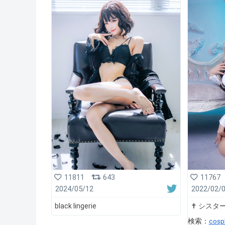
11811
643
11767
2024/05/12
2022/02/
black lingerie
✝️ シスター 
検索：
cosp