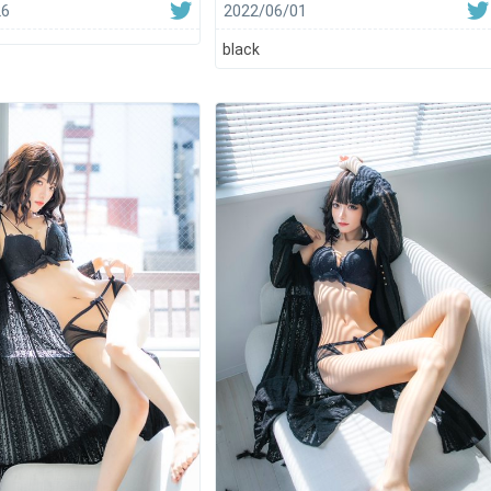
26
2022/06/01
black