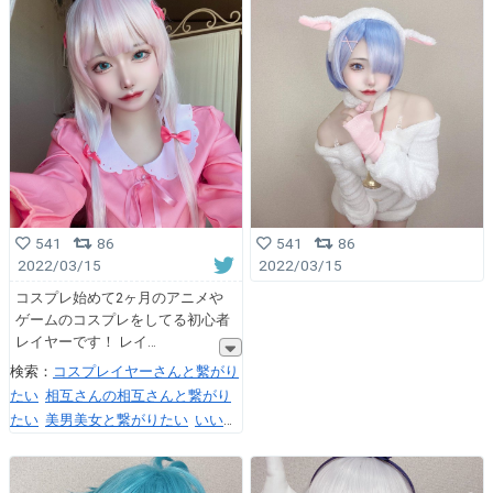
541
86
541
86
2022/03/15
2022/03/15
コスプレ始めて2ヶ月のアニメや
ゲームのコスプレをしてる初心者
レイヤーです！ レイ
検索：
コスプレイヤーさんと繫がり
たい
相互さんの相互さんと繋がり
たい
美男美女と繋がりたい
いいね
かRTで気になった人フォローする