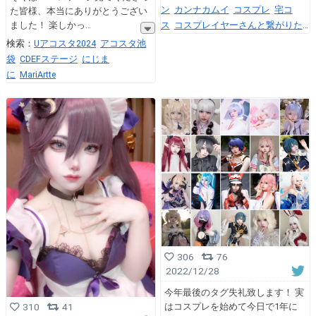
ン
カンナカムイ
コスプレ
宅コ
た皆様、本当にありがとうござい
ス
コスプレイヤーさんと繋がりた
ました！ 楽しかっ
い
コスプレ女子
cosplay
코스프
検索：
Uアコスタ2024
アコスタ池
레
角色扮演
袋
CDEFステージ
にじま
に
MariArtte
306
76
2022/12/28
今年最後のタグ失礼致します！ 実
はコスプレを始めて今日で1年に
310
41