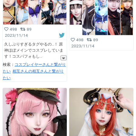
498
89
2023/11/14
498
89
久しぶりすぎるタグやるの…！ 原
2023/11/14
神ほぼメインでコスプレしていま
す！コスパフォもし
検索：
コスプレイヤーさんと繋がり
たい
相互さんの相互さんと繋がり
たい