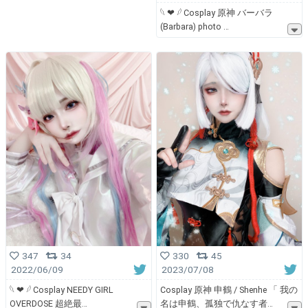
𓆩 ❤︎ 𓆪 Cosplay 原神 バーバラ
(Barbara) photo
347
34
330
45
2022/06/09
2023/07/08
𓆩 ❤︎ 𓆪 Cosplay NEEDY GIRL
Cosplay 原神 申鶴 / Shenhe 「 我の
OVERDOSE 超絶最
名は申鶴、孤独で仇なす者