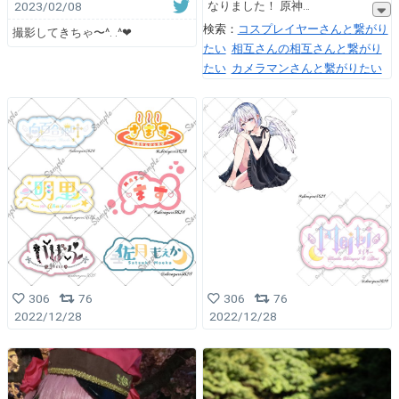
なりました！ 原神
2023/02/08
検索：
コスプレイヤーさんと繋がり
撮影してきちゃ〜^. .^❤︎
たい
相互さんの相互さんと繋がり
たい
カメラマンさんと繫がりたい
306
76
306
76
2022/12/28
2022/12/28