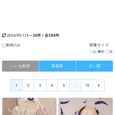
2024/09/11
1～30件 / 全284件
画像
サイズ
動画のみ
小
中
大
いいね数順
新着順
古い順
1
2
3
4
5
…
10