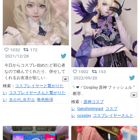
1032
172
2021/12/28
今日からコスプレ始めたど初心者
なので絡んでくれたり、併せして
1002
153
くれるお友達が欲しい
2022/09/20
検索：
コスプレイヤーと繋がりた
𓆩 ︎︎︎︎❤︎︎ 𓆪︎︎︎︎ Cosplay 原神 フィッシュル “
い
コスプレイヤーさんと繋がりた
断罪
い
코스어_트친소
角色扮演
検索：
原神コスプ
レ
GenshinImpact
コスプ
レ
cosplay
コスプレイヤーさんと
繋がりたい