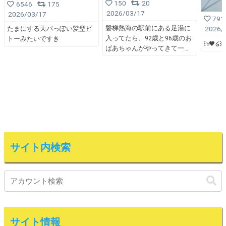
150
20
6546
175
2026/03/17
2026/03/17
791
磐梯熱海の駅前にある足湯に
2026/
たまにする天パっぽい髪型ピ
入ってたら、92歳と96歳のお
トーみたいですき
꒰ঌ🖤໒꒱
ばあちゃんがやってきて一
サイト内検索
サイト情報