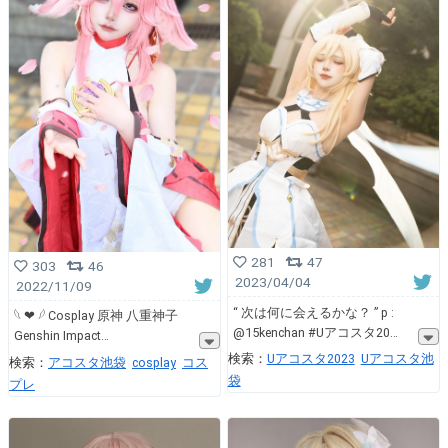
281
47
303
46
2023/04/04
2022/11/09
“ 次は何に会えるかな？ ” p :
𓆩 ❤︎ 𓆪 Cosplay 原神 八重神子
@15kenchan #Uアコスタ20
Genshin Impact
検索：
Uアコスタ2023
Uアコスタ池
検索：
アコスタ池袋
cosplay
コス
袋
プレ