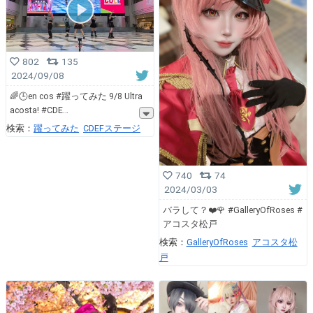
802
135
2024/09/08
🌈🕒en cos #躍ってみた 9/8 Ultra
acosta! #CDE
検索：
躍ってみた
CDEFステージ
740
74
2024/03/03
バラして？❤️🌹 #GalleryOfRoses #
アコスタ松戸
検索：
GalleryOfRoses
アコスタ松
戸