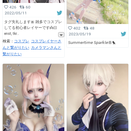
426
60
2022/05/11
タグ失礼します🎀 雑多でコスプレ
してる初心者レイヤーです👼🏻
402
48
enst, tkr
2023/05/19
検索：
コスプレ
コスプレイヤーさ
𝘚𝘶𝘮𝘮𝘦𝘳𝘵𝘪𝘮𝘦 𝘚𝘱𝘢𝘳𝘬𝘭𝘦🦋🐤
んと繋がりたい
カメラマンさんと
繫がりたい