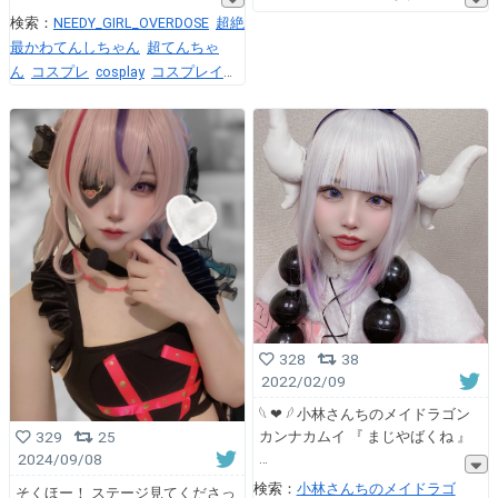
検索：
NEEDY_GIRL_OVERDOSE
超絶
最かわてんしちゃん
超てんちゃ
ん
コスプレ
cosplay
コスプレイヤ
ーさんと繋がりたい
カメラマンさ
んと繋がりたい
328
38
2022/02/09
𓆩 ❤︎ 𓆪 小林さんちのメイドラゴン
カンナカムイ 『 まじやばくね 』
329
25
2024/09/08
検索：
小林さんちのメイドラゴ
そくほー！ ステージ見てくださっ