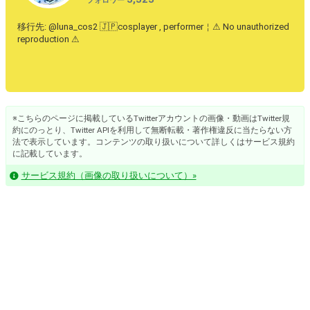
フォロワー
移行先: @luna_cos2 🇯🇵cosplayer , performer￤⚠︎︎ No unauthorized
reproduction ⚠︎︎
※こちらのページに掲載しているTwitterアカウントの画像・動画はTwitter規
約にのっとり、Twitter APIを利用して無断転載・著作権違反に当たらない方
法で表示しています。コンテンツの取り扱いについて詳しくはサービス規約
に記載しています。
サービス規約（画像の取り扱いについて）»