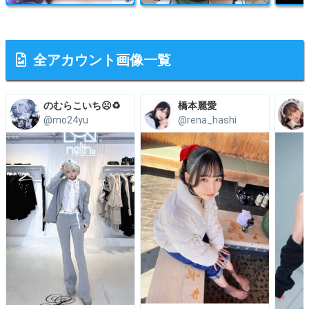
全アカウント画像一覧
のむらこいち☹️♻️
橋本麗愛
@mo24yu
@rena_hashi