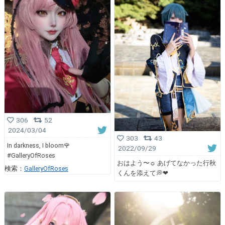
306
52
2024/03/04
303
43
In darkness, I bloom🌹
2022/09/29
#GalleryOfRoses
おはよう〜☼ あげてなかった行秋
検索：
GalleryOfRoses
くんを添えて💭❤︎