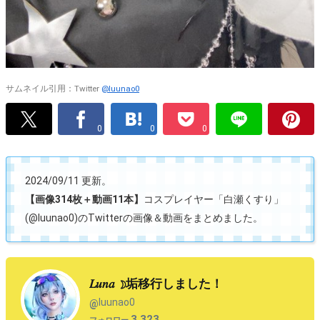
サムネイル引用：Twitter
@luunao0
0
0
0
2024/09/11 更新。
【画像314枚＋動画11本】
コスプレイヤー「白瀬くすり」
(@luunao0)のTwitterの画像＆動画をまとめました。
𝐿𝑢𝑛𝑎 ☽垢移行しました！
luunao0
@
3,323