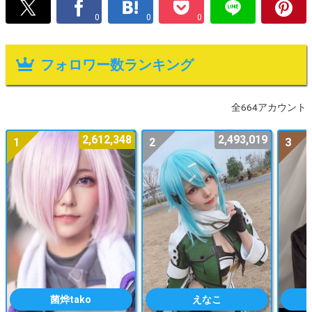
0
0
0
フォロワー数ランキング
全664アカウント
2,612,348
2,493,019
1
2
3
菌烨tako
えなこ