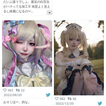
だいぶ違うでしょ、最近の白百合
がハマってる加工🐰 画質よく見え
るし綺麗になるの〜
382
22
2022/08/20
382
46
おそくほー、的な。
2022/12/20