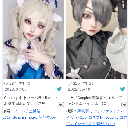
237
40
225
26
2023/07/05
2022/05/10
Cosplay 原神 バーバラ / Barbara
𓆩 ❤︎ 𓆪 Cosplay 黒執事 シエル・フ
お誕生日おめでとう🎂❤︎
ァントムハイヴ ⚠︎ 宅コ
検索：
バーバラ生誕祭
検索：
黒執事
シエルファントムハ
2023
Genshinlmpact
芭芭拉cos
イヴ
シエル
コスプレ
cosplay
コス
プレイヤーさんと繋がりたい