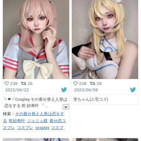
238
26
238
28
2022/06/22
2023/06/08
𓆩 ❤︎ 𓆪 Cosplay その着せ替え人形は
蛍ちゃん(⚠︎宅コス)
恋をする 乾 紗寿叶 『
検索：
その着せ替え人形は恋をす
る
乾紗寿叶
ジュジュ様
着せ恋コ
スプレ
コスプレ
cosplay
コスプレ
イヤーさんと繋がりたい