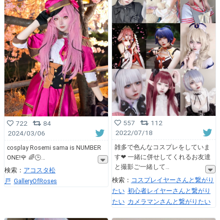
557
112
722
84
2022/07/18
2024/03/06
雑多で色んなコスプレをしていま
cosplay Rosemi sama is NUMBER
す❤︎ 一緒に併せしてくれるお友達
ONE!🌹 🌈🕒
と撮影ご一緒して
検索：
アコスタ松
検索：
コスプレイヤーさんと繋がり
戸
GalleryOfRoses
たい
初心者レイヤーさんと繋がり
たい
カメラマンさんと繋がりたい