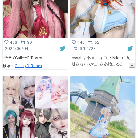
493
39
440
62
2024/06/04
2023/04/28
🌹❤︎ #GalleryOfRoses
cosplay 原神 ニィロウ(Nilou) “ 見
逃さないでね、さあ始まるよ
検索：
GalleryOfRoses