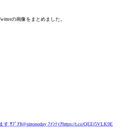
Twitterの画像をまとめました。
noday ﾌｧﾝﾃｨｱhttps://t.co/QEEj5VLK9E