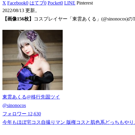
X
Facebook
0
はてブ
0
Pocket
0
LINE
Pinterest
2022/08/13 更新。
【画像156枚】
コスプレイヤー「東雲あくる」(@sinonocos)の
東雲あくる@移行先固ツイ
@
sinonocos
フォロワー
12,630
今年もほぼ宅コス自撮りマン 版権コスと肌色系どっちもやります ｻﾌﾞｱｶ@sino