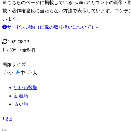
※こちらのページに掲載しているTwitterアカウントの画像・動画はT
載・著作権違反に当たらない方法で表示しています。コンテ
います。
サービス規約（画像の取り扱いについて）»
2022/08/13
1～30件 / 全84件
画像
サイズ
小
中
大
いいね数順
新着順
古い順
1
2
3