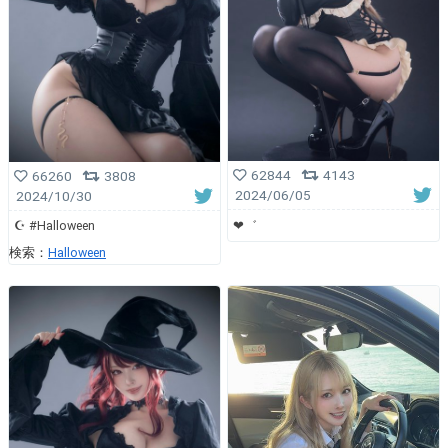
62844
4143
66260
3808
2024/06/05
2024/10/30
❤︎゛
☪︎ #Halloween
検索：
Halloween