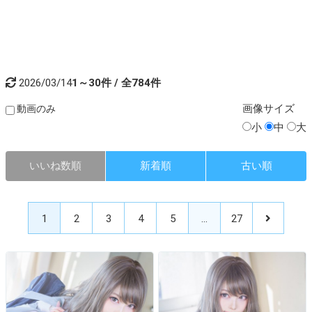
2026/03/14
1～30件 / 全784件
画像
サイズ
動画のみ
小
中
大
いいね数順
新着順
古い順
1
2
3
4
5
…
27