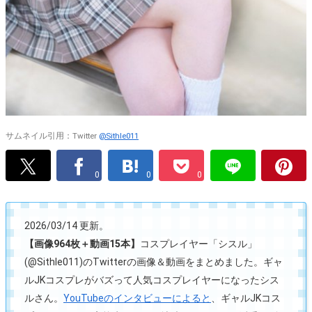
サムネイル引用：Twitter
@Sithle011
0
0
0
2026/03/14 更新。
【画像964枚＋動画15本】
コスプレイヤー「シスル」
(@Sithle011)のTwitterの画像＆動画をまとめました。ギャ
ルJKコスプレがバズって人気コスプレイヤーになったシス
ルさん。
YouTubeのインタビューによると
、ギャルJKコス