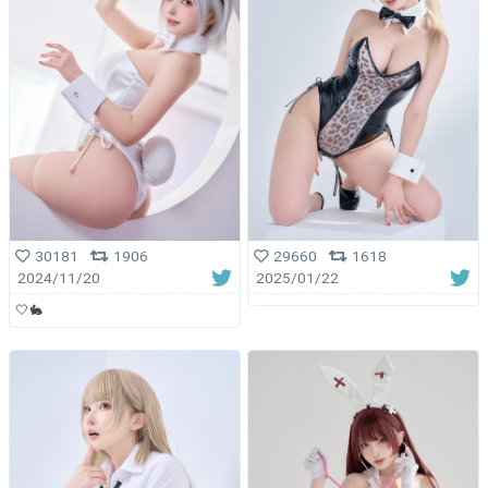
29660
1618
30181
1906
2025/01/22
2024/11/20
🤍🐇