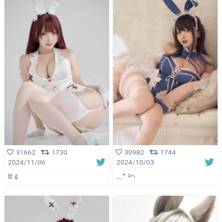
30982
1744
31662
1730
2024/10/03
2024/11/06
𓂃˚‧ 𓆸
🐰💉