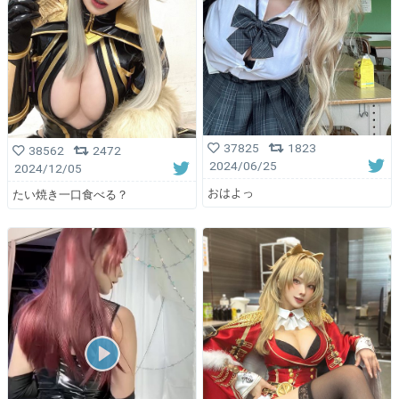
37825
1823
38562
2472
2024/06/25
2024/12/05
おはよっ
たい焼き一口食べる？