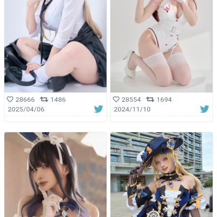
28554
1694
28666
1486
2024/11/10
2025/04/06