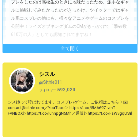
プレをしたのは高校生のときに地味だったため、派手なギャ
ルに挑戦してみたかったのがきっかけ。ツイッターではギャ
ル系コスプレの他にも、様々なアニメやゲームのコスプレを
公開中！ライズオブキングダムのCMがきっかけで「撃破数
610万の人」としても認知されてますね！
全て開く
シスル
Sithle011
@
592,023
フォロワー
シス姉って呼ばれてます。コスプレ/ゲーム。ご依頼はこちら▷✉️
contact@sithle.com／YouTube▷ https://t.co/5MA697LvmT
FANBOX▷https://t.co/luhnpgN5Mh／通販▷https://t.co/FsWvgqUSil