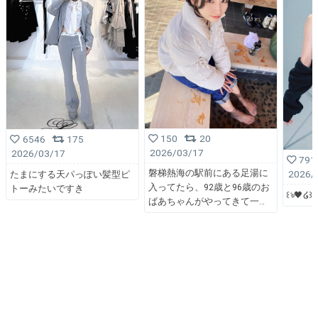
150
20
6546
175
2026/03/17
2026/03/17
791
磐梯熱海の駅前にある足湯に
2026/
たまにする天パっぽい髪型ピ
入ってたら、92歳と96歳のお
トーみたいですき
꒰ঌ🖤໒꒱
ばあちゃんがやってきて一