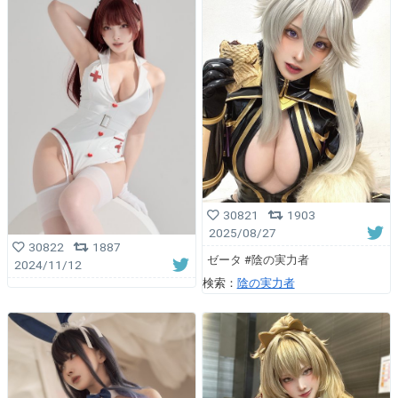
30821
1903
2025/08/27
30822
1887
ゼータ #陰の実力者
2024/11/12
検索：
陰の実力者