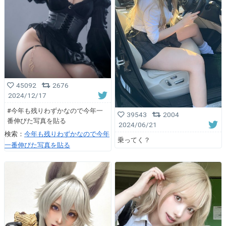
45092
2676
2024/12/17
#今年も残りわずかなので今年一
39543
2004
番伸びた写真を貼る
2024/06/21
検索：
今年も残りわずかなので今年
乗ってく？
一番伸びた写真を貼る