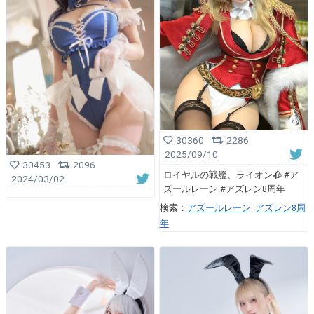
30360
2286
2025/09/10
30453
2096
ロイヤルの戦艦、ライオン🥀 #ア
2024/03/02
ズールレーン #アズレン8周年
検索：
アズールレーン
アズレン8周
年