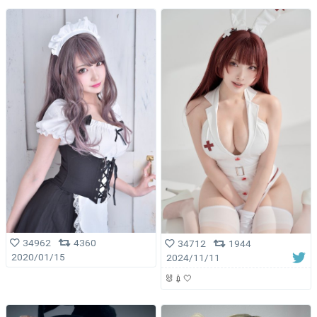
34962
4360
34712
1944
2020/01/15
2024/11/11
🐰💉🤍