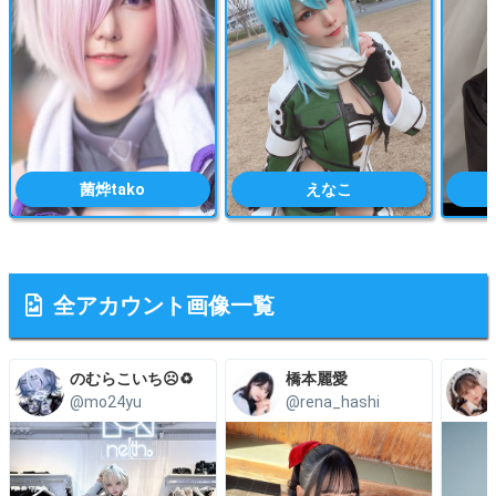
菌烨tako
えなこ
全アカウント画像一覧
のむらこいち☹️♻️
橋本麗愛
@mo24yu
@rena_hashi