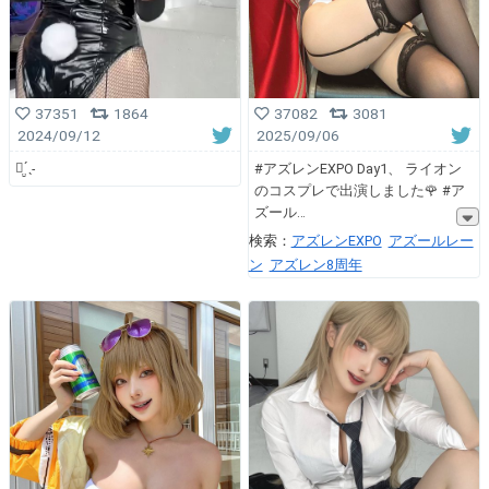
37351
1864
37082
3081
2024/09/12
2025/09/06
ꪔ̤̮ˊˎ˗
#アズレンEXPO Day1、 ライオン
のコスプレで出演しました🌹 #ア
ズール
検索：
アズレンEXPO
アズールレー
ン
アズレン8周年