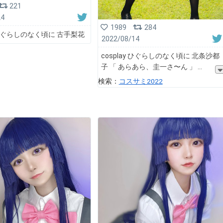
221
24
1989
284
y ひぐらしのなく頃に 古手梨花
2022/08/14
cosplay ひぐらしのなく頃に 北条沙都
子 「 あらあら、圭一さ〜ん 」
検索：
コスサミ2022