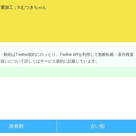
me￤重加工￤h:むつきちゃん
画はTwitter規約にのっとり、Twitter APIを利用して無断転載・著作権違
り扱いについて詳しくはサービス規約に記載しています。
新着順
古い順