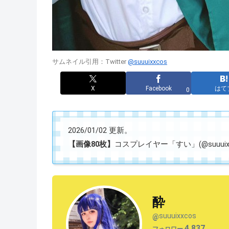
サムネイル引用：Twitter
@suuuixxcos
X
Facebook
はて
0
2026/01/02 更新。
【画像80枚】
コスプレイヤー「すい」(@suuuix
酔
suuuixxcos
@
4,837
フォロワー