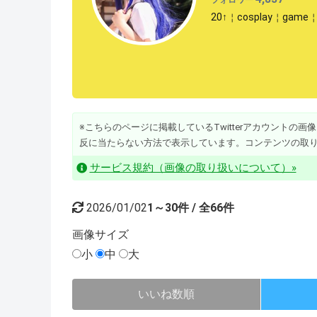
20↑￤cosplay￤ga
※こちらのページに掲載しているTwitterアカウントの画像・動
反に当たらない方法で表示しています。コンテンツの取
サービス規約（画像の取り扱いについて）»
2026/01/02
1～30件 / 全66件
画像
サイズ
小
中
大
いいね数順