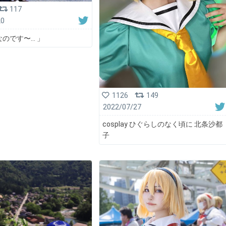
117
20
なのです〜… 」
1126
149
2022/07/27
cosplay ひぐらしのなく頃に 北条沙都
子