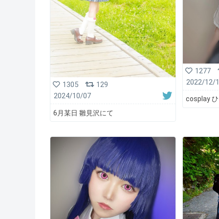
1277
2022/12/
1305
129
2024/10/07
cospla
6月某日 雛見沢にて