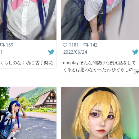
169
1181
142
11
2022/06/24
y ひぐらしのなく頃に 古手梨花
cosplay そんな間抜けな例え話をして
くるとは思わなかったわ ひぐらしの