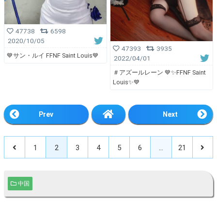
47738
6598
2020/10/05
47393
3935
💙サン・ルイ FFNF Saint Louis💙
2022/04/01
＃アズールレーン 💙✨FFNF Saint
Louis✨💙
Prev
Next
1
2
3
4
5
6
…
21
中国