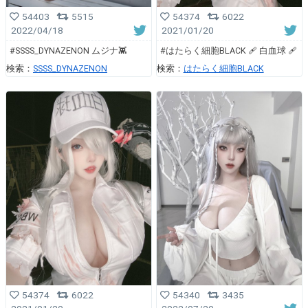
54374
6022
54403
5515
2021/01/20
2022/04/18
#はたらく細胞BLACK 🩹 白血球 🩹
#SSSS_DYNAZENON ムジナ👾
検索：
はたらく細胞BLACK
検索：
SSSS_DYNAZENON
54374
6022
54340
3435