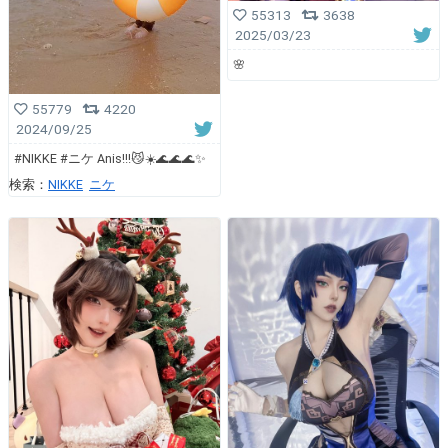
55313
3638
2025/03/23
🌸
55779
4220
2024/09/25
#NIKKE #ニケ Anis!!!😼☀️🌊🌊🌊✨
検索：
NIKKE
ニケ