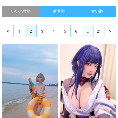
いいね数順
新着順
古い順
1
2
3
4
5
6
…
21