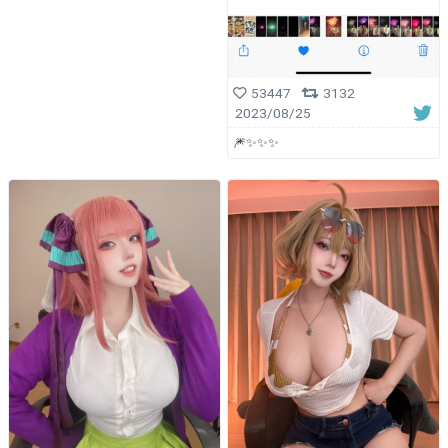
53447
3132
2023/08/25
🎆✨✨✨