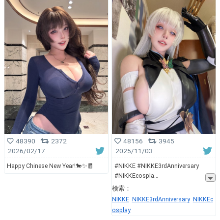
48390
2372
48156
3945
2026/02/17
2025/11/03
Happy Chinese New Year!🐎✨🧧
#NIKKE #NIKKE3rdAnniversary
#NIKKEcospla
検索：
NIKKE
NIKKE3rdAnniversary
NIKKEc
osplay