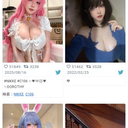
51849
3238
51462
3528
2025/08/16
2022/02/25
#NIKKE #C106 ✨💗🫶🏻💗
💙
✨DOROTHY
検索：
NIKKE
C106