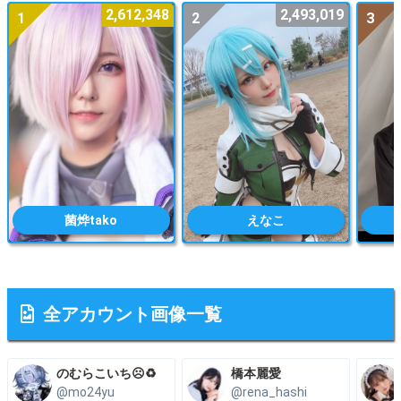
2,612,348
2,493,019
1
2
3
菌烨tako
えなこ
全アカウント画像一覧
のむらこいち☹️♻️
橋本麗愛
@mo24yu
@rena_hashi