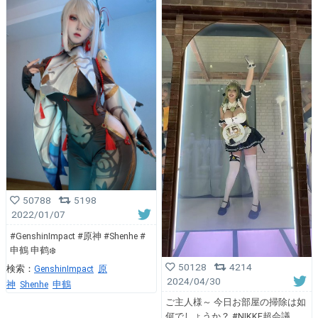
50788
5198
2022/01/07
#GenshinImpact #原神 #Shenhe #
申鶴 申鹤❄️
50128
4214
検索：
GenshinImpact
原
2024/04/30
神
Shenhe
申鶴
ご主人様～ 今日お部屋の掃除は如
何でしょうか？ #NIKKE超会議