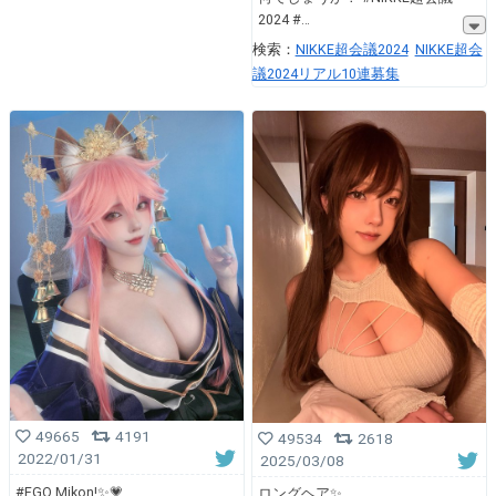
2024 #
検索：
NIKKE超会議2024
NIKKE超会
議2024リアル10連募集
49665
4191
49534
2618
2022/01/31
2025/03/08
#FGO Mikon!✨💗
ロングヘア✨