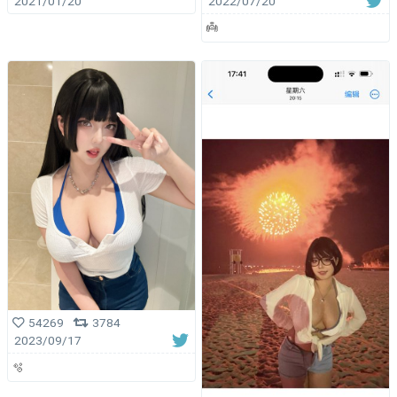
2021/01/20
2022/07/20
👼
54269
3784
2023/09/17
🫧