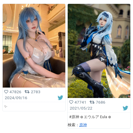
47826
2783
2024/09/16
47741
7686
✨
2021/05/22
#原神 ❄️ エウルア Eula ❄️
検索：
原神