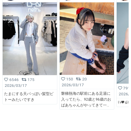
150
20
6546
175
2026/03/17
2026/03/17
791
磐梯熱海の駅前にある足湯に
2026/
たまにする天パっぽい髪型ピ
入ってたら、92歳と96歳のお
トーみたいですき
꒰ঌ🖤໒꒱
ばあちゃんがやってきて一