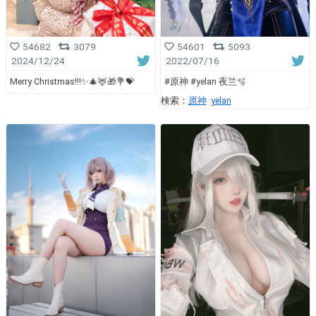
54682
3079
54601
5093
2024/12/24
2022/07/16
Merry Christmas!!!✨🎄🦌🎁💐💝
#原神 #yelan 夜兰🫧
検索：
原神
yelan