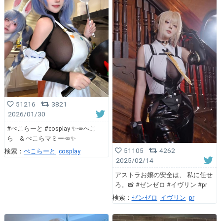
51216
3821
2026/01/30
#ぺこらーと #cosplay ✨🥕ぺこ
ら & ぺこらマミー🥕✨
51105
4262
検索：
ぺこらーと
cosplay
2025/02/14
アストラお嬢の安全は、 私に任せ
ろ。📸 #ゼンゼロ #イヴリン #pr
検索：
ゼンゼロ
イヴリン
pr