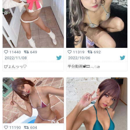
11440
649
11319
692
2022/11/08
2022/10/06
ぴょんっっ♡
半分動画📽🎞𓂃◌𓈒𓐍
11190
604