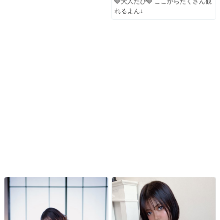
🩶大人たぴ🩶 ここからたくさん観
れるよん↓