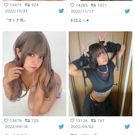
15475
924
14285
1021
2022/10/21
2022/11/17
『オトナ色』
おはよっ☀️
13678
723
13126
767
2022/09/18
2022/09/02