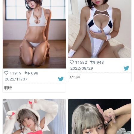
11582
943
2022/08/29
11919
698
ﾑﾆｭｯ♡
2022/11/07
明暗