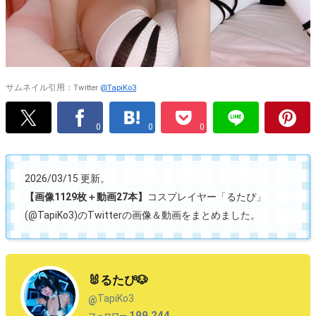
サムネイル引用：Twitter
@TapiKo3
0
0
0
2026/03/15 更新。
【画像1129枚＋動画27本】
コスプレイヤー「るたぴ」
(@TapiKo3)のTwitterの画像＆動画をまとめました。
🐰るたぴ🐶
TapiKo3
@
199,244