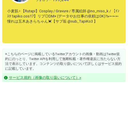
フォロワー
小麦肌♀【Rutapi】Cosplay / Gravure / 専属絵師 @no_miso_k / 【ｲﾝ
ｽﾀ tapiko.cos17】リプ◎DM× (データやお仕事の依頼はOK)🦄➳➳➳
憧れは五木あきらちゃん💓【サブ垢 @sub_TapiKo3 】
※こちらのページに掲載しているTwitterアカウントの画像・動画はTwitter規
約にのっとり、Twitter APIを利用して無断転載・著作権違反に当たらない方
法で表示しています。コンテンツの取り扱いについて詳しくはサービス規約
に記載しています。
サービス規約（画像の取り扱いについて）»