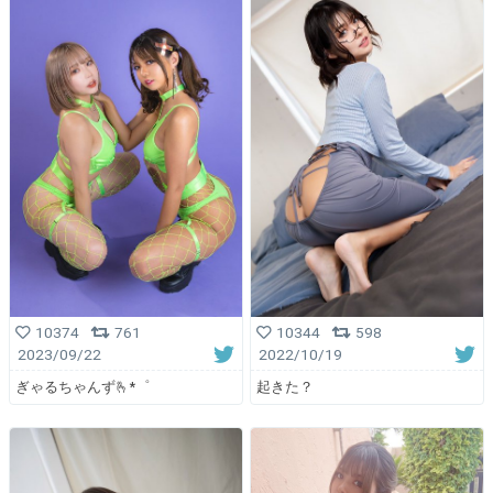
10374
761
10344
598
2023/09/22
2022/10/19
ぎゃるちゃんず🫰*゜
起きた？