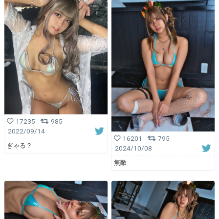
17235
985
2022/09/14
16201
795
ぎゃる？
2024/10/08
無敵