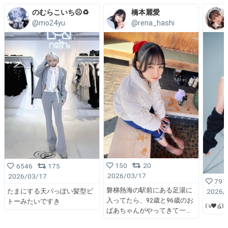
のむらこいち☹️♻️
橋本麗愛
@mo24yu
@rena_hashi
150
20
6546
175
2026/03/17
2026/03/17
791
磐梯熱海の駅前にある足湯に
2026/
たまにする天パっぽい髪型ピ
入ってたら、92歳と96歳のお
トーみたいですき
꒰ঌ🖤໒꒱
ばあちゃんがやってきて一