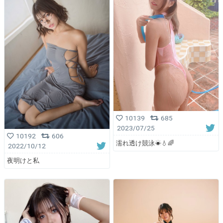
10139
685
2023/07/25
10192
606
濡れ透け競泳☀💧🌈
2022/10/12
夜明けと私