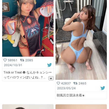
58961
2085
2024/10/31
Trick or Treat 🎃 なんかキョンシー
ってハロウィンぽいよね…？
42837
2465
2023/05/24
朝風呂⏰競泳水着☀️