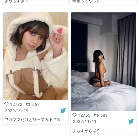
ぎゃるすき？
華金ってやつ✌️
12782
667
2022/10/19
12765
583
ワガママだけど飼ってみる？🐰
2022/11/11
よもすがら🌙*ﾟ