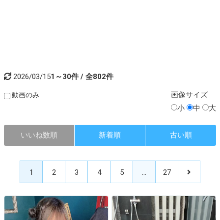
2026/03/15
1～30件 / 全802件
画像
サイズ
動画のみ
小
中
大
いいね数順
新着順
古い順
1
2
3
4
5
…
27