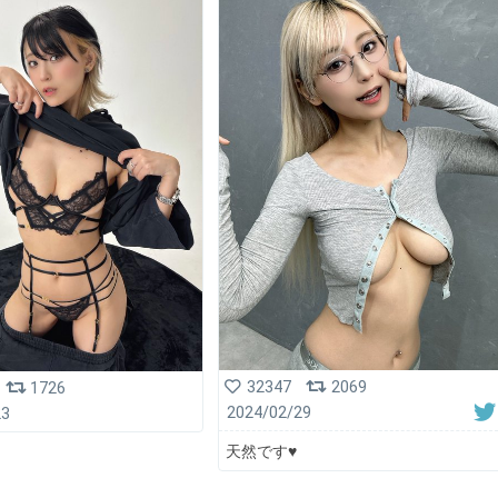
32347
2069
1726
2024/02/29
23
天然です♥