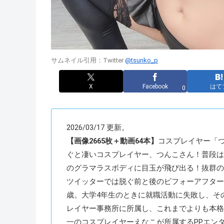
サムネイル引用：Twitter
@tsunko_p
X
Facebook
はて
0
2026/03/17 更新。
【画像2665枚＋動画64本】
コスプレイヤー「つん
ぐと凄いコスプレイヤー、つんこさん！普段は
のグラマラスボディに目玉が飛び出る！抜群の
ツイッターでは脱ぐ前と後のビフォーアフター自撮り
歳。大学4年生のときに就職活動に失敗し、その
レイヤー事務所に所属し、これまでよりも本格
一のコスプレイヤーえなこが所属するPPエン