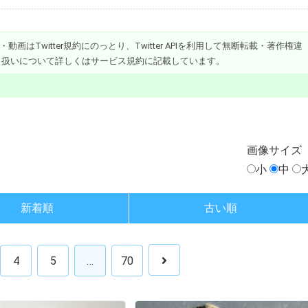
画はTwitter規約にのっとり、Twitter APIを利用して無断転載・著作権違
り扱いについて詳しくはサービス規約に記載しています。
画像
サイズ
小
中
新着順
古い順
4
5
…
70