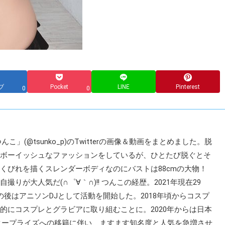
ブ
Pocket
LINE
Pinterest
0
0
こ」(@tsunko_p)のTwitterの画像＆動画をまとめました。脱
ボーイッシュなファッションをしているが、ひとたび脱ぐとそ
くびれを描くスレンダーボディなのにバストは88cmの大物！
が大人気だ(∩゜∀｀∩)!! つんこの経歴。2021年現在29
後はアニソンDJとして活動を開始した。2018年頃からコスプ
的にコスプレとグラビアに取り組むことに。2020年からは日本
タープライズへの移籍に伴い、ますます知名度と人気を急増させ