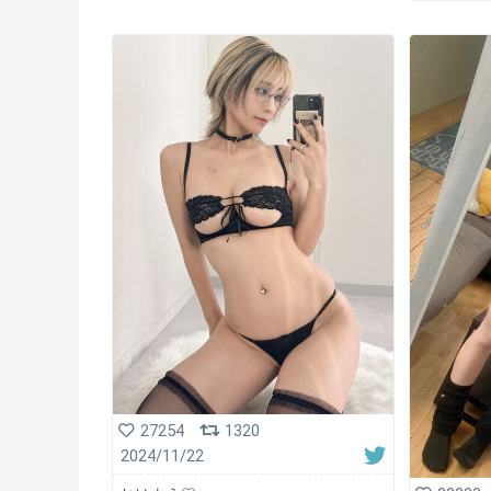
27254
1320
2024/11/22