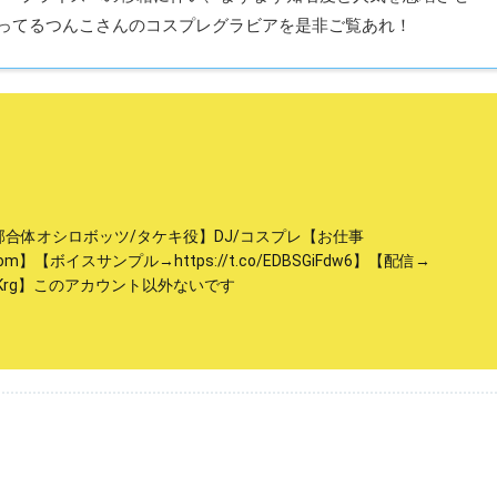
ノリに乗ってるつんこさんのコスプレグラビアを是非ご覧あれ！
城郭合体オシロボッツ/タケキ役】DJ/コスプレ【お仕事
il.com】【ボイスサンプル→https://t.co/EDBSGiFdw6】【配信→
MmnxFKrg】このアカウント以外ないです