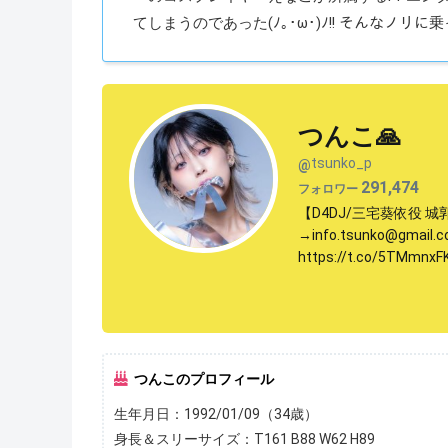
てしまうのであった(ﾉ｡･ω･)ﾉ!! そんな
つんこ🙏
tsunko_p
@
291,474
フォロワー
【D4DJ/三宅葵依役 
→info.tsunko@gma
https://t.co/5T
つんこのプロフィール
生年月日：1992/01/09（34歳）
身長＆スリーサイズ：T161 B88 W62 H89