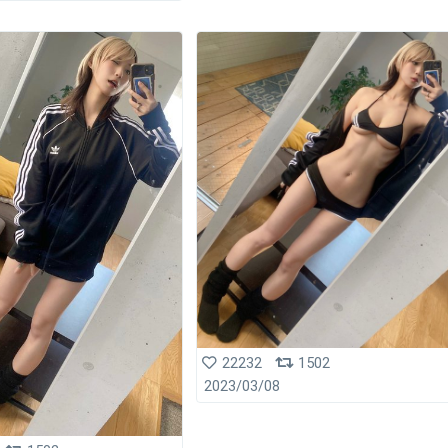
22232
1502
2023/03/08