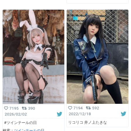
7194
592
7195
390
2022/12/18
2026/02/02
リコリコ 井ノ上たきな
#ツインテールの日
検索：
ツインテールの日