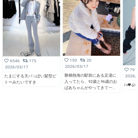
150
20
6546
175
2026/03/17
2026/03/17
791
磐梯熱海の駅前にある足湯に
2026/
たまにする天パっぽい髪型ピ
入ってたら、92歳と96歳のお
トーみたいですき
꒰ঌ🖤໒꒱
ばあちゃんがやってきて一