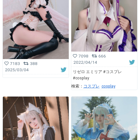
7098
666
2022/04/14
7183
388
2025/03/04
リゼロ エミリア #コスプレ
#cosplay
検索：
コスプレ
cosplay