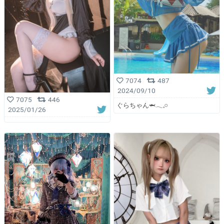
7074
487
2024/09/10
7075
446
ぐらちゃん🦈𓂃𓈒𓏸︎︎︎︎
2025/01/26