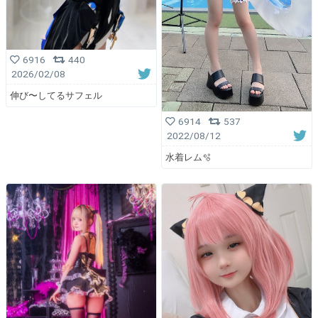
6916
440
2026/02/08
伸び〜してるサフェル
6914
537
2022/08/12
水着レム🫧