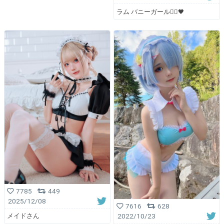
ラム バニーガール👯‍♀️🖤
7785
449
2025/12/08
7616
628
2022/10/23
メイドさん