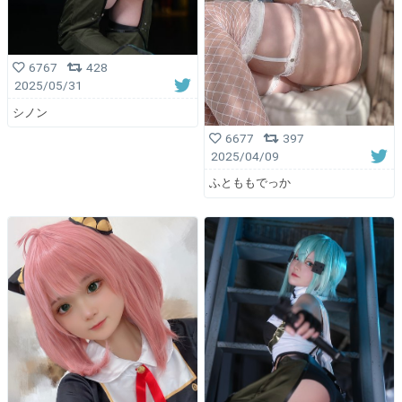
6767
428
2025/05/31
シノン
6677
397
2025/04/09
ふとももでっか