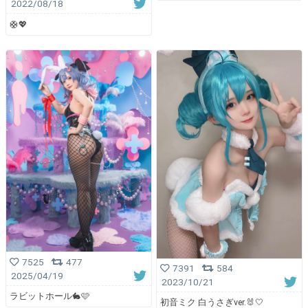
2022/08/18
🛟💖
7525
477
7391
584
2025/04/19
2023/10/21
ラビットホール🐇🩷
初音ミク 白うさぎver.🐰🤍