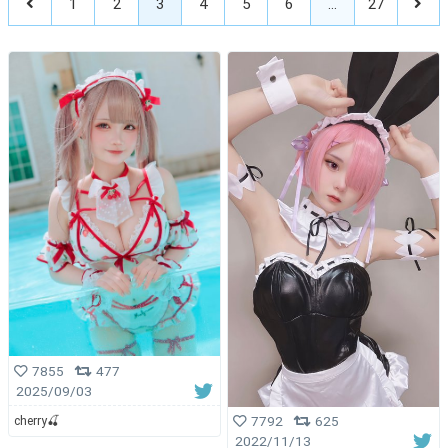
1
2
3
4
5
6
…
27
7855
477
2025/09/03
cherry🍒
7792
625
2022/11/13