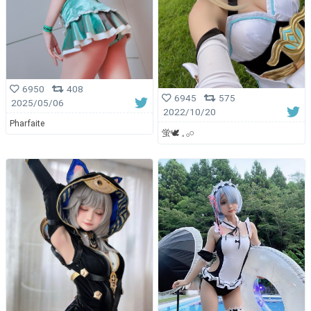
6950
408
6945
575
2025/05/06
2022/10/20
Pharfaite
蛍🕊 𓈒 𓂂𓏸