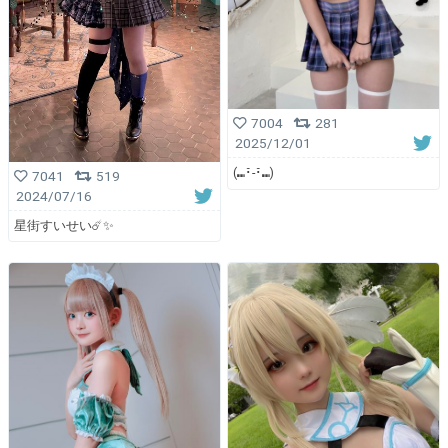
7004
281
2025/12/01
(⑉･̆-･̆⑉)
7041
519
2024/07/16
星街すいせい☄️✨