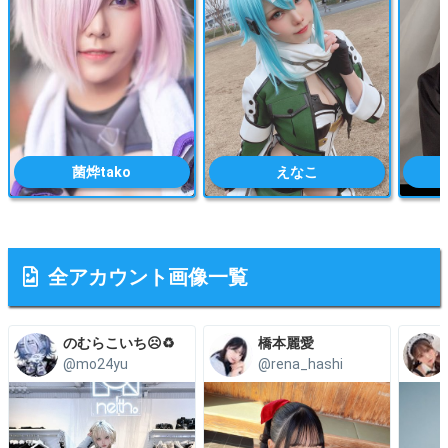
菌烨tako
えなこ
全アカウント画像一覧
のむらこいち☹️♻️
橋本麗愛
@mo24yu
@rena_hashi