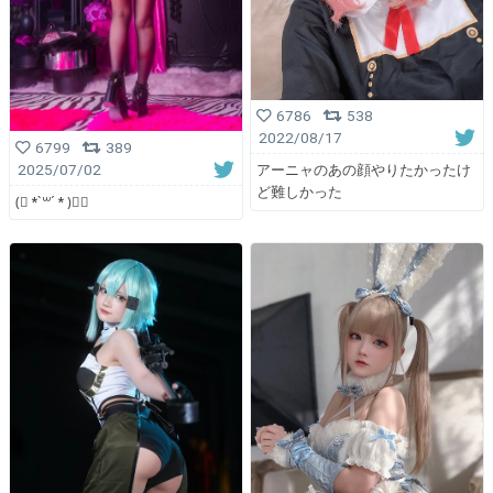
6786
538
2022/08/17
6799
389
2025/07/02
アーニャのあの顔やりたかったけ
ど難しかった
(⃔ *`꒳´ * )⃕↝