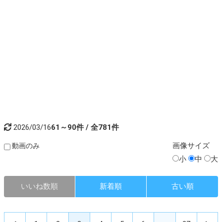
2026/03/16
61～90件 / 全781件
画像
サイズ
動画のみ
小
中
大
いいね数順
新着順
古い順