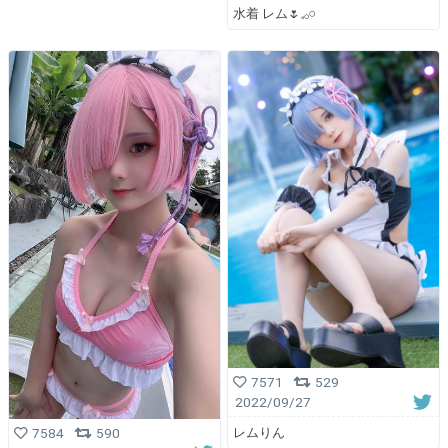
水着 レム🌷𓈒𓂂𓏸
7571
529
2022/09/27
レムりん
7584
590