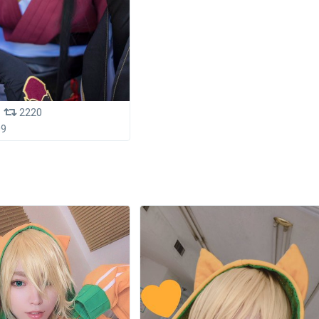
2220
09