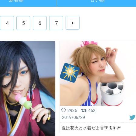
4
5
6
7
2935
452
2019/06/29
夏は花火と水着だよ🌞🌴🏄🎇🎆