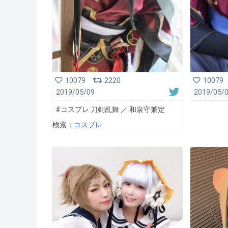
10079
2220
10079
2019/05/09
2019/05/
#コスプレ 刀剣乱舞 ／ 和泉守兼定
検索：
コスプレ