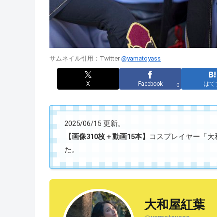
サムネイル引用：Twitter
@yamatoyass
X
Facebook
はて
0
2025/06/15 更新。
【画像310枚＋動画15本】
コスプレイヤー「大和屋
た。
大和屋紅葉