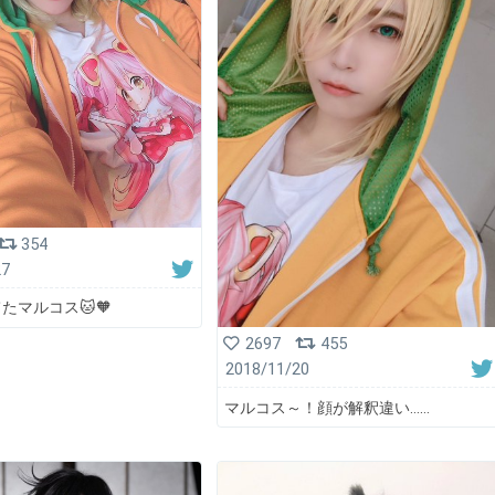
354
27
たマルコス🐱🧡
2697
455
2018/11/20
マルコス～！顔が解釈違い……