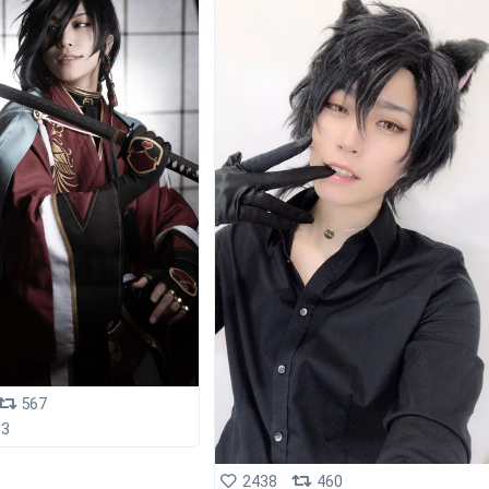
567
03
2438
460