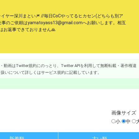
イヤー深川まとい🎆 //毎日CoCやってるヒカセン(どちらも別ア
事のご依頼はyamatoyass13@gmail.comへお願いします。相互
はお返事できておりません🙏
画はTwitter規約にのっとり、Twitter APIを利用して無断転載・著作権違
り扱いについて詳しくはサービス規約に記載しています。
画像
サイズ
小
中
新着順
古い順