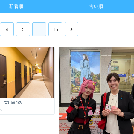
新着順
古い順
4
5
…
15
58489
16