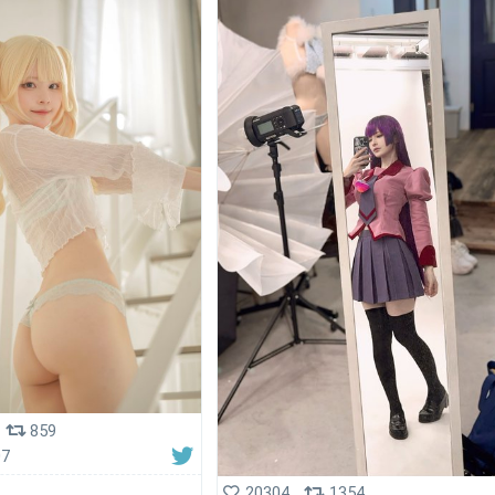
859
07
20304
1354