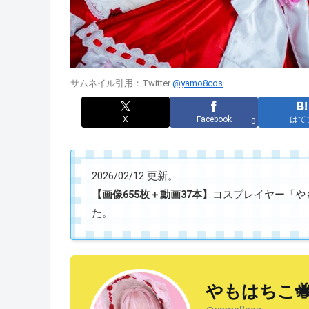
サムネイル引用：Twitter
@yamo8cos
X
Facebook
はて
0
2026/02/12 更新。
【画像655枚＋動画37本】
コスプレイヤー「やもは
た。
やもはちこ🐝