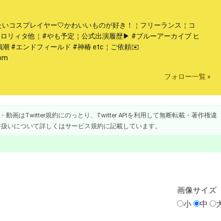
たいコスプレイヤー🤍かわいいものが好き！￤フリーランス￤コ
/ロリィタ他￤#やも予定￤公式出演履歴▶︎ #ブルーアーカイブ ヒ
鳴潮 #エンドフィールド #神椿 etc￤ご依頼✉️
com
フォロー一覧 »
画はTwitter規約にのっとり、Twitter APIを利用して無断転載・著作権違
り扱いについて詳しくはサービス規約に記載しています。
画像
サイズ
小
中