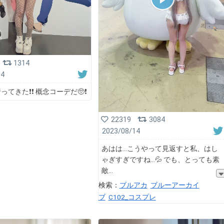
1314
04
てきた❗️❗️ 概念コーデだ🥺❗️
22319
3084
2023/08/14
あはは...こうやって見返すと私、はし
ゃぎすぎですね...💦 でも、とっても素
敵
検索：
ブルアカ
ブルーアーカイ
ブ
C102_コスプレ