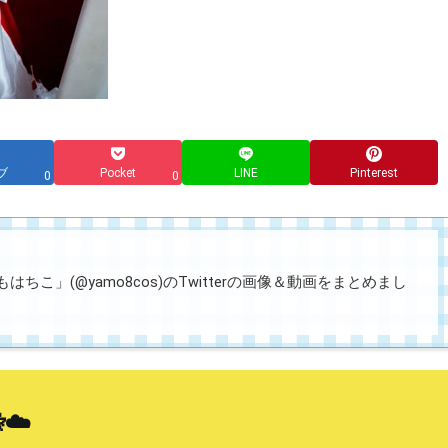
ブ
Pocket
LINE
Pinterest
0
0
ちこ」(@yamo8cos)のTwitterの画像＆動画をまとめまし
☁️