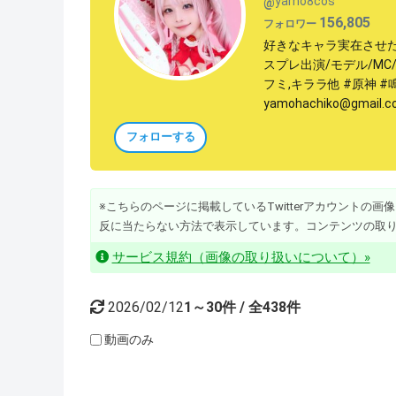
yamo8cos
@
156,805
フォロワー
好きなキャラ実在させ
スプレ出演/モデル/MC
フミ,キララ他 #原神 #
yamohachiko@gmail.
フォローする
※こちらのページに掲載しているTwitterアカウントの画像・動
反に当たらない方法で表示しています。コンテンツの取
サービス規約（画像の取り扱いについて）»
2026/02/12
1～30件 / 全438件
動画のみ