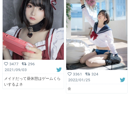
3477
296
2021/09/03
3361
324
メイドだって昼休憩はゲームくら
2022/01/25
いするよネ
🌼