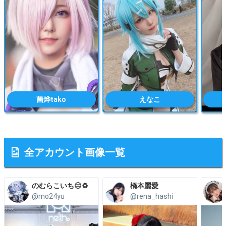
菌烨tako
えなこ
全アカウント画像一覧
のむらこいち☹️♻️
橋本麗愛
@mo24yu
@rena_hashi