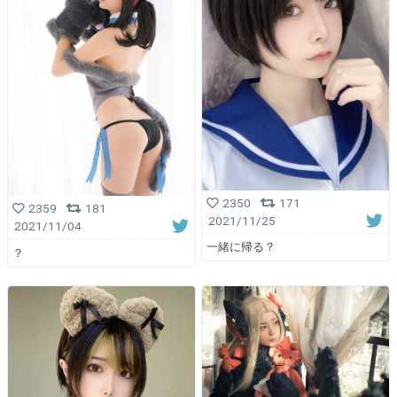
2350
171
2359
181
2021/11/25
2021/11/04
一緒に帰る？
？