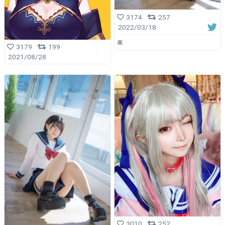
3174
257
2022/03/18
🎀
3179
199
2021/08/28
3010
252