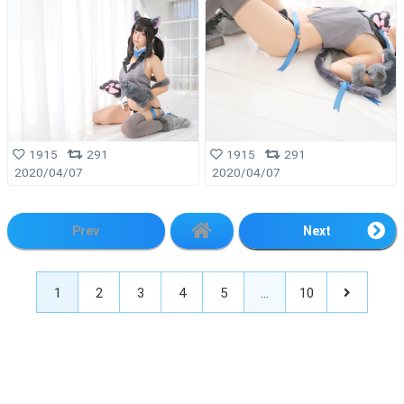
1915
291
1915
291
2020/04/07
2020/04/07
Prev
Next
1
2
3
4
5
…
10