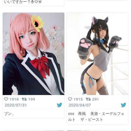
いいですかー？👮🐶🚨
1918
199
1915
291
2020/07/31
2020/04/07
プン…
cos 再掲 美遊・エーデルフェ
ルト ザ・ビースト