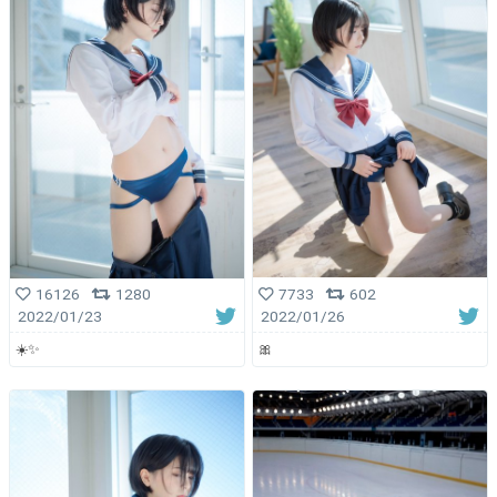
7733
602
16126
1280
2022/01/26
2022/01/23
🎀
☀️✨