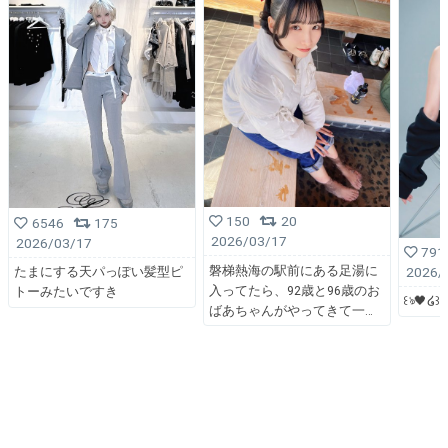
150
20
6546
175
2026/03/17
2026/03/17
791
磐梯熱海の駅前にある足湯に
2026/
たまにする天パっぽい髪型ピ
入ってたら、92歳と96歳のお
トーみたいですき
꒰ঌ🖤໒꒱
ばあちゃんがやってきて一