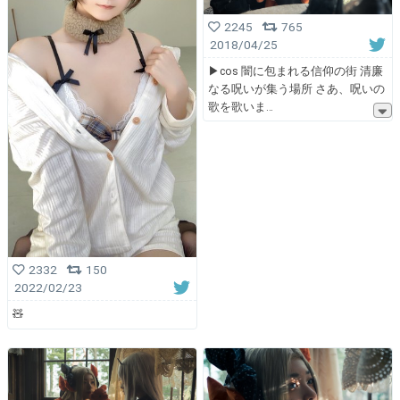
2245
765
2018/04/25
▶cos 闇に包まれる信仰の街 清廉
なる呪いが集う場所 さあ、呪いの
歌を歌いま
2332
150
2022/02/23
🧸