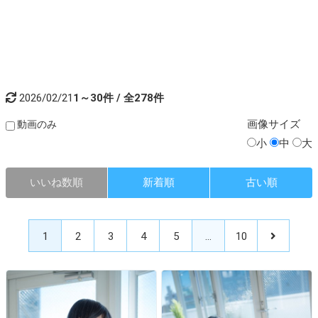
2026/02/21
1～30件 / 全278件
画像
サイズ
動画のみ
小
中
大
いいね数順
新着順
古い順
1
2
3
4
5
…
10