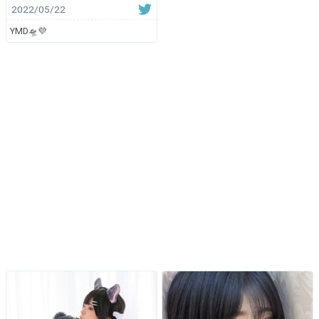
2022/05/22
YMD🛸💜