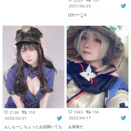
2220
135
2021/06/23
ぽわ〜♡ຼ☺︎
1943
156
2138
153
2022/04/17
2022/02/21
お昼寝だ
もしもーし ちょっとお話聞いても