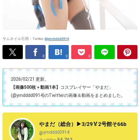
サムネイル引用：Twitter
@ymdddd0914
0
0
0
2026/02/21 更新。
【画像500枚＋動画1本】
コスプレイヤー「やまだ」
(@ymdddd0914)のTwitterの画像＆動画をまとめました。
やまだ（総合）▶︎3/29🏅2号館そ66b
ymdddd0914
@
54,762