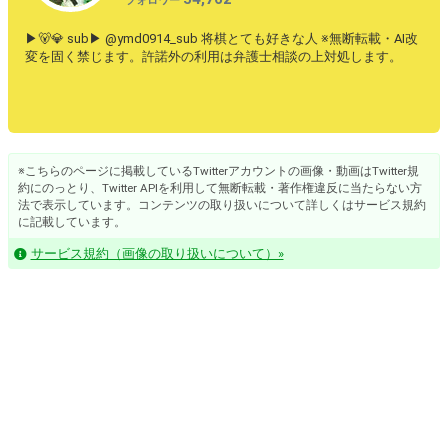
フォロワー
▶︎🐻‍💎 sub▶︎ @ymd0914_sub 将棋とても好きな人 ※無断転載・AI改
変を固く禁じます。許諾外の利用は弁護士相談の上対処します。
※こちらのページに掲載しているTwitterアカウントの画像・動画はTwitter規
約にのっとり、Twitter APIを利用して無断転載・著作権違反に当たらない方
法で表示しています。コンテンツの取り扱いについて詳しくはサービス規約
に記載しています。
サービス規約（画像の取り扱いについて）»