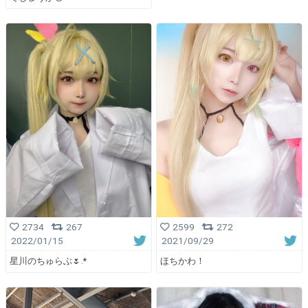
2734
267
2599
272
2022/01/15
2021/09/29
星川のちゅらぶ🌷.*
ほちかわ！