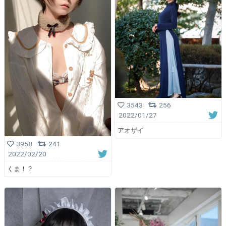
3543
256
2022/01/27
アオザイ
3958
241
2022/02/20
くま！？