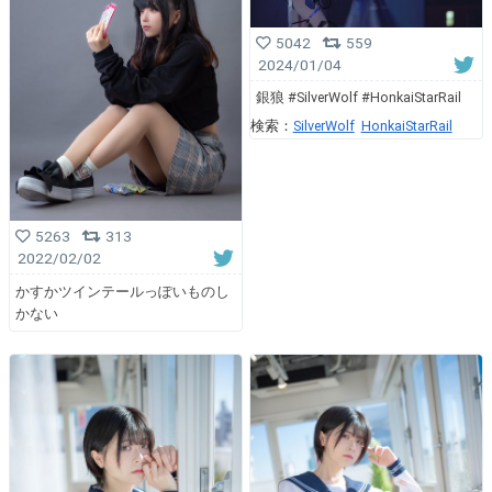
5042
559
2024/01/04
銀狼 #SilverWolf #HonkaiStarRail
検索：
SilverWolf
HonkaiStarRail
5263
313
2022/02/02
かすかツインテールっぽいものし
かない