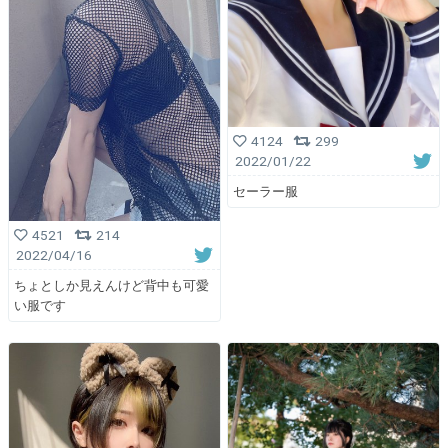
4124
299
2022/01/22
セーラー服
4521
214
2022/04/16
ちょとしか見えんけど背中も可愛
い服です