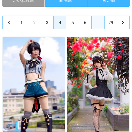
いいね数順
新着順
古い順
1
2
3
4
5
6
…
29