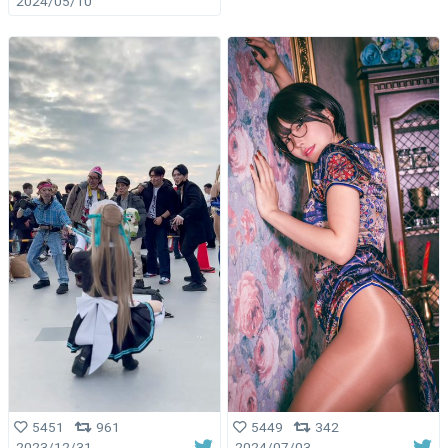
2024/05/10
5451
961
5449
342
2023/12/31
2024/07/03