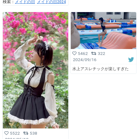
検索：
メイドの日
メイドの日2024
5462
322
2024/09/16
水上アスレチックが楽しすぎた
5522
538