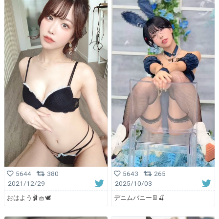
5644
380
5643
265
2021/12/29
2025/10/03
おはよう🩰🧺🕊
デニムバニー👖🍒