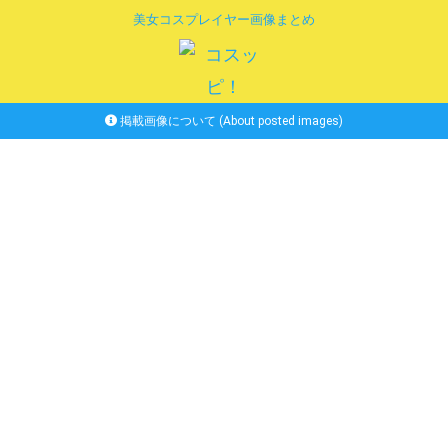
美女コスプレイヤー画像まとめ
掲載画像について (About posted images)