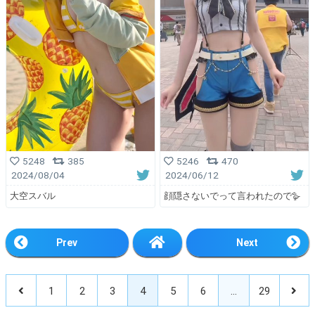
5246
470
5248
385
2024/06/12
2024/08/04
顔隠さないでって言われたので🪿
大空スバル
Prev
Next
1
2
3
4
5
6
…
29