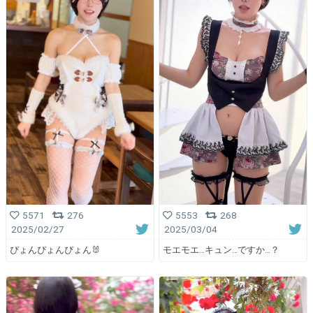
5571
276
5553
268
2025/02/27
2025/03/04
ぴょんぴょんぴょん🐰
モエモエ…キュン…ですか…？