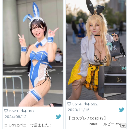
5614
632
2023/11/15
5621
357
2024/08/12
【 コスプレ / Cosplay 】
NIKKE ルピー #NI
コミケはバニーで居ました！