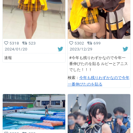
5318
523
5302
699
2024/01/20
2023/12/29
速報
#今年も残りわずかなので今年一
番伸びたのを貼る ルピーとアニス
でした！！！
検索：
今年も残りわずかなので今年
一番伸びたのを貼る