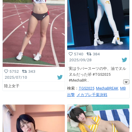
5740
384
2025/09/28
実はラバースーツの中、油でヌル
5752
343
ヌルだった🤣 #TGS2025
2025/07/10
#MechaBR
陸上女子
検索：
TGS2025
MechaBREAK
MB
出撃
メカブレ千葉決戦