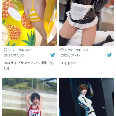
5820
467
5796
398
2024/07/02
2025/01/17
ホロライブサマースバル撮影でし
メイドバニー
た✌️