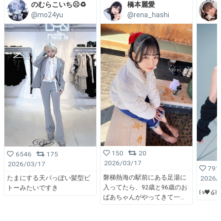
のむらこいち☹️♻️
橋本麗愛
@mo24yu
@rena_hashi
150
20
6546
175
2026/03/17
2026/03/17
791
磐梯熱海の駅前にある足湯に
2026/
たまにする天パっぽい髪型ピ
入ってたら、92歳と96歳のお
トーみたいですき
꒰ঌ🖤໒꒱
ばあちゃんがやってきて一