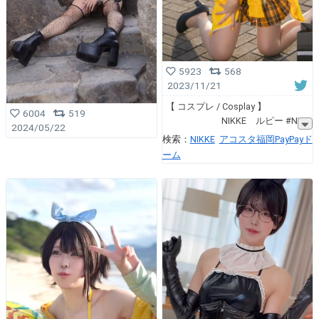
5923
568
2023/11/21
【 コスプレ / Cosplay 】
6004
519
NIKKE ルピー #NI
2024/05/22
検索：
NIKKE
アコスタ福岡PayPayド
ーム