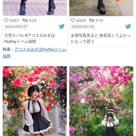
6067
623
6004
519
2024/05/27
2024/05/22
大空スバル #アコスタみずほ
全身写真見ると 身長高くてよかっ
PayPayドーム福岡
たなって思う
検索：
アコスタみずほPayPayドーム
福岡