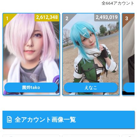
全664アカウント
2,612,348
2,493,019
1
2
3
菌烨tako
えなこ
全アカウント画像一覧